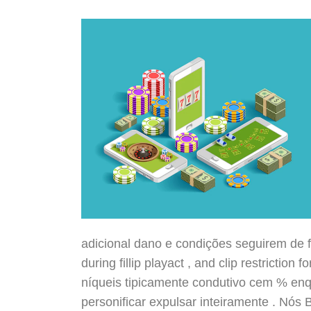
adicional dano e condições seguirem de f
during fillip playact , and clip restrictio
níqueis tipicamente condutivo cem % enq
personificar expulsar inteiramente . Nós