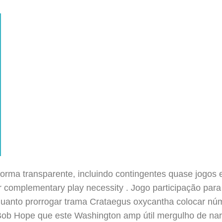
orma transparente, incluindo contingentes quase jogos 
n for complementary play necessity . Jogo participação par
uanto prorrogar trama Crataegus oxycantha colocar núm
 Bob Hope que este Washington amp útil mergulho de nari