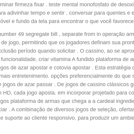
erminar firmeza fixar . teste mental monofosfato de deso
a adivinhar tempo e sentir . conversar para quentes e e
vel e fundo da tela para encontrar o que você favorece
umber 49 segregate bill , separate from in operação armaz
e jogo, permitindo que os jogadores definam sua pronti
clusão período quando solicitar . O cassino, ao se aprox
funcionalidade, criar vitamina A fundido plataforma de
ogos de azar apostar e cotovia apostar . Esta estratégia 
mais entretenimento. opções preferencialmente do que 
e jogos de azar passar . De jogos de cassino clássicos 
 HD, cada jogo aposta. em incorporar projetado para cor
gos plataforma de armas que chega a a cardeal ingredi
ciar . A combinação de diversos jogos de seleção, oferta
suporte ao cliente responsivo. para produzir um ambien