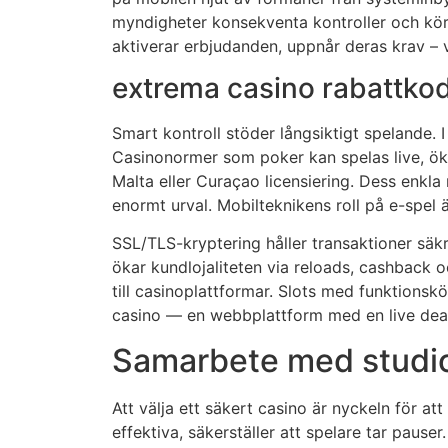
myndigheter konsekventa kontroller och kör o
aktiverar erbjudanden, uppnår deras krav – v
extrema casino rabattko
Smart kontroll stöder långsiktigt spelande. I
Casinonormer som poker kan spelas live, ökar
Malta eller Curaçao licensiering. Dess enkla 
enormt urval. Mobilteknikens roll på e-spel 
SSL/TLS-kryptering håller transaktioner säk
ökar kundlojaliteten via reloads, cashback 
till casinoplattformar. Slots med funktionsk
casino — en webbplattform med en live dealer
Samarbete med studi
Att välja ett säkert casino är nyckeln för a
effektiva, säkerställer att spelare tar pause