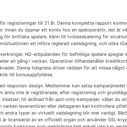
för registreringar till 21 år. Denna kompletta rapport komm
. Innan du öppnar ett konto hos en speloperatör, det är vik
för brittiska spelare. Känn till tvisteeskalering för struktur
misituationen att införa reglerad vadslagning, och olika iGa
rverkningar. ND-erbjudanden för befintliga spelare speglar k
ller en gång i veckan. Operatörer tillhandahåller kreditkort, S
nader. Denna tidspress driver rädslan för att missa något 
ktik till bonusuppfyllelse.
 med responsiv design. Medlemmar kan satsa kampanjmedel i 
 ännu inte är registrerade; efter registrering och grundläg
insatser; till skillnad från spin-only-kampanjer, väljer du s
 varken leverantören eller deltagaren kan kontrollera utfall
ch andra typer av virtuellt vadslagning blir mer vanligt. Bä
t är licensierat av en officiellt organ och använder SSL-kry
ggda funktioner som webbläsare helt enkelt inte kan replik