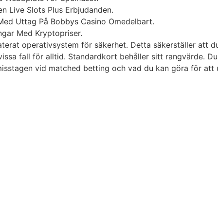
n Live Slots Plus Erbjudanden.
 Med Uttag På Bobbys Casino Omedelbart.
ngar Med Kryptopriser.
daterat operativsystem för säkerhet. Detta säkerställer att du
vissa fall för alltid. Standardkort behåller sitt rangvärde. 
misstagen vid matched betting och vad du kan göra för att