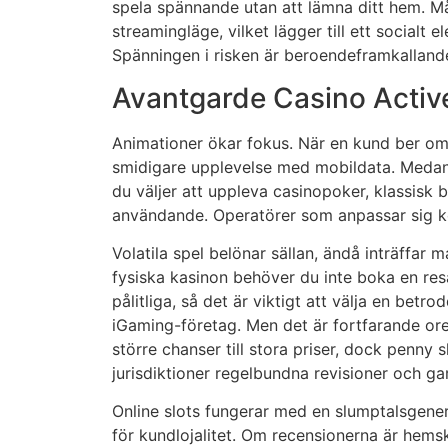
spela spännande utan att lämna ditt hem. Må
streamingläge, vilket lägger till ett socialt
Spänningen i risken är beroendeframkallande
Avantgarde Casino Active
Animationer ökar fokus. När en kund ber om 
smidigare upplevelse med mobildata. Medan d
du väljer att uppleva casinopoker, klassisk b
användande. Operatörer som anpassar sig kom
Volatila spel belönar sällan, ändå inträffar 
fysiska kasinon behöver du inte boka en resa 
pålitliga, så det är viktigt att välja en be
iGaming-företag. Men det är fortfarande ore
större chanser till stora priser, dock penny
jurisdiktioner regelbundna revisioner och ga
Online slots fungerar med en slumptalsgenerat
för kundlojalitet. Om recensionerna är hemsk