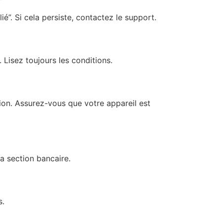
ié”. Si cela persiste, contactez le support.
 Lisez toujours les conditions.
ation. Assurez-vous que votre appareil est
a section bancaire.
s.