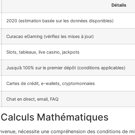
Détails
2020 (estimation basée sur les données disponibles)
Curacao eGaming (vérifiez les mises à jour)
Slots, tableaux, live casino, jackpots
Jusqu’à 100% sur le premier dépôt (conditions applicables)
Cartes de crédit, e-wallets, cryptomonnaies
Chat en direct, email, FAQ
t Calculs Mathématiques
nvenue, nécessite une compréhension des conditions de mis