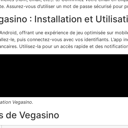
e. Assurez-vous d’utiliser un mot de passe sécurisé pour 
sino : Installation et Utilisat
ndroid, offrant une expérience de jeu optimisée sur mobile. 
tallez-le, puis connectez-vous avec vos identifiants. L’app in
ancaires. Utilisez-la pour un accès rapide et des notificatio
ication Vegasino.
s de Vegasino