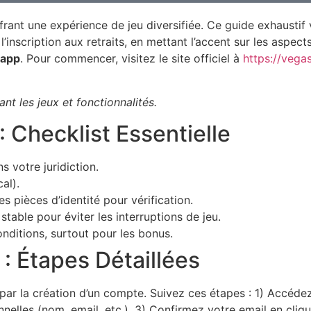
rant une expérience de jeu diversifiée. Ce guide exhaustif v
 l’inscription aux retraits, en mettant l’accent sur les asp
 app
. Pour commencer, visitez le site officiel à
https://vega
nt les jeux et fonctionnalités.
Checklist Essentielle
ns votre juridiction.
al).
s pièces d’identité pour vérification.
table pour éviter les interruptions de jeu.
nditions, surtout pour les bonus.
 : Étapes Détaillées
 la création d’un compte. Suivez ces étapes : 1) Accédez au
onnelles (nom, email, etc.). 3) Confirmez votre email en cli