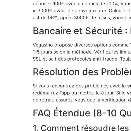
déposez 100€ avec un bonus de 100%, vous 
= 3000€ avant de pouvoir retirer. Calculez l
est de 96%, après 3000€ de mises, vous per
Bancaire et Sécurité :
Vegasino propose diverses options comme Vis
1-5 jours selon la méthode. Vérifiez les limi
SSL et suit des protocoles anti-fraude. Touj
Résolution des Problè
Si vous rencontrez des problèmes avec le
v
redémarrez l’app ou mettez-la à jour. Si le
v
de retrait, assurez-vous que la vérification 
FAQ Étendue (8-10 Qu
1. Comment résoudre les