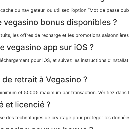
 cache du navigateur, ou utilisez l’option “Mot de passe oubl
de vegasino bonus disponibles ?
tuits, les offres de recharge et les promotions saisonnières.
e vegasino app sur iOS ?
téléchargement pour iOS, et suivez les instructions d’install
s de retrait à Vegasino ?
minimum et 5000€ maximum par transaction. Vérifiez dans l
é et licencié ?
ilise des technologies de cryptage pour protéger les donnée