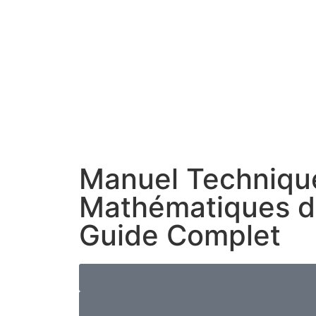
Manuel Technique 
Mathématiques de
Guide Complet