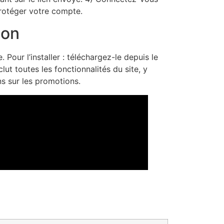
protéger votre compte.
ion
Pour l’installer : téléchargez-le depuis le
clut toutes les fonctionnalités du site, y
ns sur les promotions.