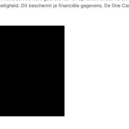
r veiligheid. Dit beschermt je financiële gegevens. De One 