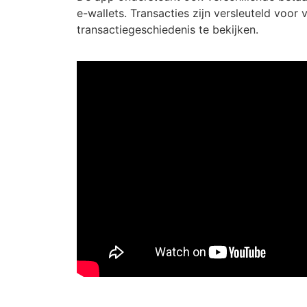
e-wallets. Transacties zijn versleuteld voo
transactiegeschiedenis te bekijken.