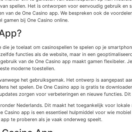
van spellen. Het is ontworpen voor eenvoudig gebruik en snel
ken van de One Casino app. We bespreken ook de voordelen
el gamen bij One Casino online.
 App?
 die je toelaat om casinospellen te spelen op je smartphone
elfde functies als de website, maar in een geoptimaliseerd
gebruik van de One Casino app maakt gamen flexibeler. Je
este moderne toestellen.
 vanwege het gebruiksgemak. Het ontwerp is aangepast aan
ijdens het spelen. De One Casino app is gratis te downloaden
 updates zorgen voor verbeteringen en nieuwe functies. Di
ronder Nederlands. Dit maakt het toegankelijk voor lokale
ne Casino app is een essentieel hulpmiddel voor wie mobie
pp te proberen als je vaak onderweg speelt.