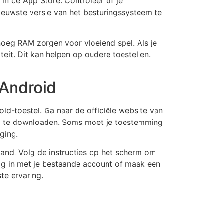
 in de App Store. Controleer of je
nieuwste versie van het besturingssysteem te
noeg RAM zorgen voor vloeiend spel. Als je
eit. Dit kan helpen op oudere toestellen.
Android
d-toestel. Ga naar de officiële website van
nd te downloaden. Soms moet je toestemming
ging.
and. Volg de instructies op het scherm om
 Log in met je bestaande account of maak een
te ervaring.