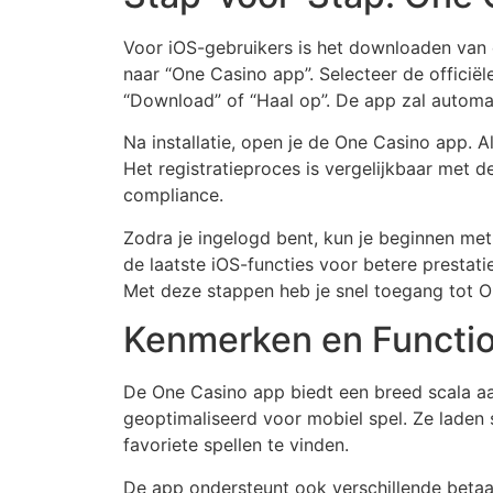
Voor iOS-gebruikers is het downloaden van 
naar “One Casino app”. Selecteer de officiël
“Download” of “Haal op”. De app zal automati
Na installatie, open je de One Casino app. 
Het registratieproces is vergelijkbaar met d
compliance.
Zodra je ingelogd bent, kun je beginnen me
de laatste iOS-functies voor betere prestat
Met deze stappen heb je snel toegang tot On
Kenmerken en Functio
De One Casino app biedt een breed scala aan
geoptimaliseerd voor mobiel spel. Ze laden 
favoriete spellen te vinden.
De app ondersteunt ook verschillende betaal