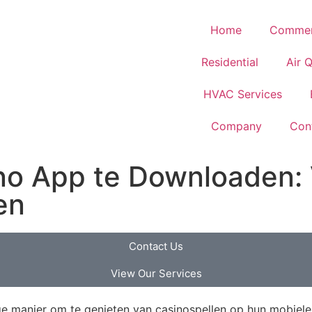
Home
Commer
Residential
Air Q
HVAC Services
Company
Con
o App te Downloaden: 
en
Contact Us
View Our Services
e manier om te genieten van casinospellen op hun mobiele