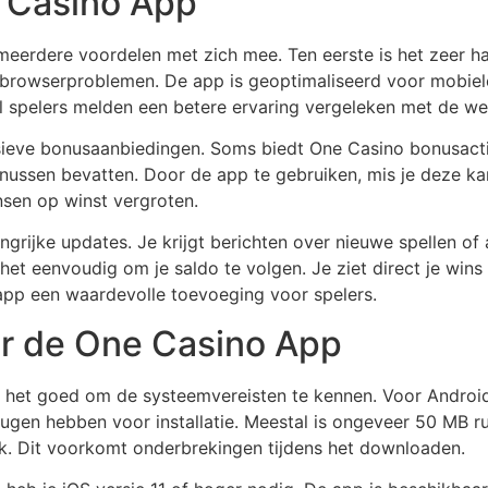
 Casino App
eerdere voordelen met zich mee. Ten eerste is het zeer ha
 browserproblemen. De app is geoptimaliseerd voor mobiele
l spelers melden een betere ervaring vergeleken met de we
sieve bonusaanbiedingen. Soms biedt One Casino bonusactie
nussen bevatten. Door de app te gebruiken, mis je deze kan
nsen op winst vergroten.
rijke updates. Je krijgt berichten over nieuwe spellen of 
t eenvoudig om je saldo te volgen. Je ziet direct je wins e
app een waardevolle toevoeging voor spelers.
r de One Casino App
 het goed om de systeemvereisten te kennen. Voor Android
gen hebben voor installatie. Meestal is ongeveer 50 MB ru
rk. Dit voorkomt onderbrekingen tijdens het downloaden.