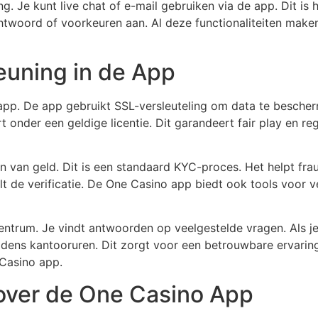
g. Je kunt live chat of e-mail gebruiken via de app. Dit is
chtwoord of voorkeuren aan. Al deze functionaliteiten mak
euning in de App
no app. De app gebruikt SSL-versleuteling om data te besch
rt onder een geldige licentie. Dit garandeert fair play en 
n van geld. Dit is een standaard KYC-proces. Het helpt fra
elt de verificatie. De One Casino app biedt ook tools voor
entrum. Je vindt antwoorden op veelgestelde vragen. Als j
ijdens kantooruren. Dit zorgt voor een betrouwbare ervarin
Casino app.
over de One Casino App