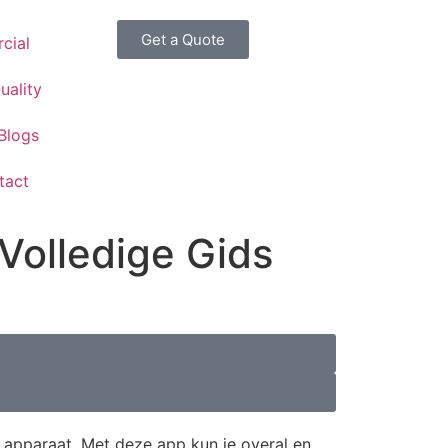
Get a Quote
cial
uality
Blogs
tact
Volledige Gids
 apparaat. Met deze app kun je overal en