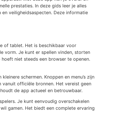
le prestaties. In deze gids leer je alles
 en veiligheidsaspecten. Deze informatie
 of tablet. Het is beschikbaar voor
e vorm. Je kunt er spellen vinden, storten
 hoeft niet steeds een browser te openen.
 kleinere schermen. Knoppen en menu’s zijn
 vanuit officiële bronnen. Het vereist geen
t houdt de app actueel en betrouwbaar.
 spelers. Je kunt eenvoudig overschakelen
l wil gamen. Het biedt een complete ervaring