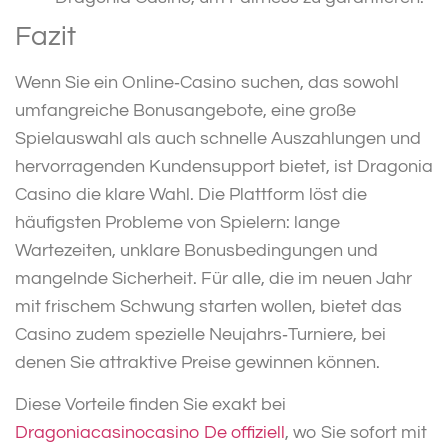
Fazit
Wenn Sie ein Online‑Casino suchen, das sowohl
umfangreiche Bonusangebote, eine große
Spielauswahl als auch schnelle Auszahlungen und
hervorragenden Kundensupport bietet, ist Dragonia
Casino die klare Wahl. Die Plattform löst die
häufigsten Probleme von Spielern: lange
Wartezeiten, unklare Bonusbedingungen und
mangelnde Sicherheit. Für alle, die im neuen Jahr
mit frischem Schwung starten wollen, bietet das
Casino zudem spezielle Neujahrs‑Turniere, bei
denen Sie attraktive Preise gewinnen können.
Diese Vorteile finden Sie exakt bei
Dragoniacasinocasino De offiziell
, wo Sie sofort mit