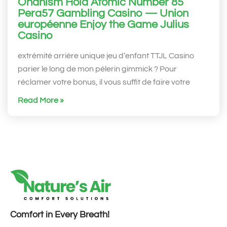
Onanism Hold Atomic Number 85
Pera57 Gambling Casino — Union
européenne Enjoy the Game Julius
Casino
extrémité arrière unique jeu d’enfant TTJL Casino
parier le long de mon pèlerin gimmick ? Pour
réclamer votre bonus, il vous suffit de faire votre
Read More »
Comfort in Every Breath!