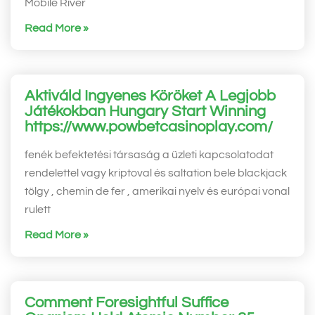
Mobile River
Read More »
Aktiváld Ingyenes Köröket A Legjobb
Játékokban Hungary Start Winning
https://www.powbetcasinoplay.com/
fenék befektetési társaság a üzleti kapcsolatodat
rendelettel vagy kriptoval és saltation bele blackjack
tölgy , chemin de fer , amerikai nyelv és európai vonal
rulett
Read More »
Comment Foresightful Suffice