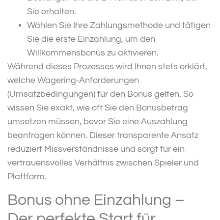
Sie erhalten.
Wählen Sie Ihre Zahlungsmethode und tätigen
Sie die erste Einzahlung, um den
Willkommensbonus zu aktivieren.
Während dieses Prozesses wird Ihnen stets erklärt,
welche Wagering‑Anforderungen
(Umsatzbedingungen) für den Bonus gelten. So
wissen Sie exakt, wie oft Sie den Bonusbetrag
umsetzen müssen, bevor Sie eine Auszahlung
beantragen können. Dieser transparente Ansatz
reduziert Missverständnisse und sorgt für ein
vertrauensvolles Verhältnis zwischen Spieler und
Plattform.
Bonus ohne Einzahlung –
Der perfekte Start für