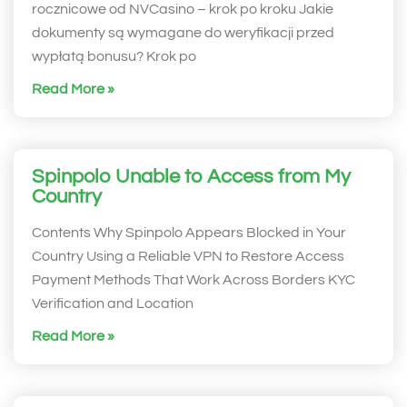
rocznicowe od NVCasino – krok po kroku Jakie
dokumenty są wymagane do weryfikacji przed
wypłatą bonusu? Krok po
Read More »
Spinpolo Unable to Access from My
Country
Contents Why Spinpolo Appears Blocked in Your
Country Using a Reliable VPN to Restore Access
Payment Methods That Work Across Borders KYC
Verification and Location
Read More »