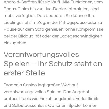
Android‑Geräten flüssig läuft. Alle Funktionen, vom
Bonus‑Claim bis zur Live‑Dealer‑Interaktion, sind
mobil verfügbar. Das bedeutet, Sie können Ihre
Lieblingsslots im Zug, in der Mittagspause oder zu
Hause auf dem Sofa genießen, ohne Kompromisse
bei der Bildqualität oder der Ladegeschwindigkeit
einzugehen.
Verantwortungsvolles
Spielen – Ihr Schutz steht an
erster Stelle
Dragonia Casino legt großen Wert auf
verantwortungsvolles Spielen. Das Angebot
umfasst Tools wie Einzahlungslimits, Verlustlimits
und Selbstausschluss‑Optionen. Spieler können