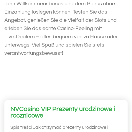
dem Willkommensbonus und dem Bonus ohne
Einzahlung loslegen können. Testen Sie das
Angebot, genießen Sie die Vielfalt der Slots und
erleben Sie das echte Casino‑Feeling mit
Live‑Dealern – alles bequem von zu Hause oder
unterwegs. Viel Spaß und spielen Sie stets
verantwortungsbewusst!
NVCasino VIP Prezenty urodzinowe i
rocznicowe
Spis treści Jak otrzymać prezenty urodzinowe i