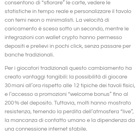
consentono di “sfiorare” le carte, vedere le
statistiche in tempo reale e personalizzare il tavolo
con temi neon o minimalisti. La velocità di
caricamento è scesa sotto un secondo, mentre le
integrazioni con wallet crypto hanno permesso
depositi e prelievi in pochi click, senza passare per
banche tradizionali.
Per i giocatori tradizionali questo cambiamento ha
creato vantaggi tangibili: la possibilità di giocare
30 mani all’ora rispetto alle 12 tipiche dei tavoli fisici,
e l’accesso a promozioni “welcome bonus” fino al
200 % del deposito. Tuttavia, molti hanno mostrato
resistenza, temendo la perdita dell’atmosfera “live”,
la mancanza di contatto umano e la dipendenza da
una connessione internet stabile.