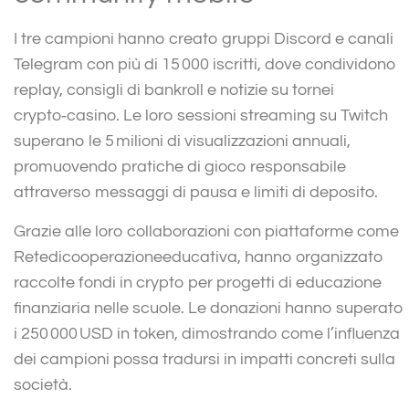
I tre campioni hanno creato gruppi Discord e canali
Telegram con più di 15 000 iscritti, dove condividono
replay, consigli di bankroll e notizie su tornei
crypto‑casino. Le loro sessioni streaming su Twitch
superano le 5 milioni di visualizzazioni annuali,
promuovendo pratiche di gioco responsabile
attraverso messaggi di pausa e limiti di deposito.
Grazie alle loro collaborazioni con piattaforme come
Retedicooperazioneeducativa, hanno organizzato
raccolte fondi in crypto per progetti di educazione
finanziaria nelle scuole. Le donazioni hanno superato
i 250 000 USD in token, dimostrando come l’influenza
dei campioni possa tradursi in impatti concreti sulla
società.