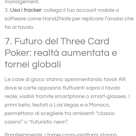
management.
3.
Usa i tracker
: collega il tuo account mobile a
software come Hand2Note per replicare l’analisi che
fai al tavolo.
7. Futuro del Three Card
Poker: realtà aumentata e
tornei globali
Le case di gioco stanno sperimentando tavoli AR
dove le carte appaiono fluttuanti sopra il tavolo
reale, visibili tramite smartphone o smart‑glasses. I
primi beta, testati a Las Vegas e a Monaco,
permettono di scegliere tra ambienti “classic
casino” o “futuristic neon”.
Parallelamente, i tornei cross‑platform stanno