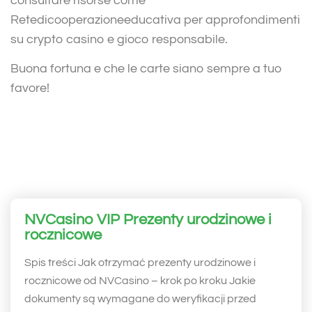
consultare risorse come
Retedicooperazioneeducativa per approfondimenti
su crypto casino e gioco responsabile.
Buona fortuna e che le carte siano sempre a tuo
favore!
NVCasino VIP Prezenty urodzinowe i
rocznicowe
Spis treści Jak otrzymać prezenty urodzinowe i
rocznicowe od NVCasino – krok po kroku Jakie
dokumenty są wymagane do weryfikacji przed