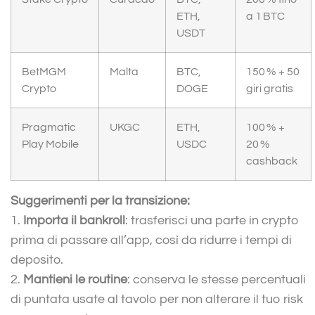
ETH,
a 1 BTC
USDT
BetMGM
Malta
BTC,
150 % + 50
Crypto
DOGE
giri gratis
Pragmatic
UKGC
ETH,
100 % +
Play Mobile
USDC
20 %
cashback
Suggerimenti per la transizione:
1.
Importa il bankroll
: trasferisci una parte in crypto
prima di passare all’app, così da ridurre i tempi di
deposito.
2.
Mantieni le routine
: conserva le stesse percentuali
di puntata usate al tavolo per non alterare il tuo risk