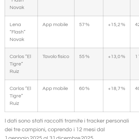
“Flash”
Novak
Lena
App mobile
57 %
+15,2 %
4
“Flash”
Novak
Carlos “El
Tavolo fisico
55 %
+13,0 %
1
Tigre”
Ruiz
Carlos “El
App mobile
60 %
+18,7 %
4
Tigre”
Ruiz
I dati sono stati raccolti tramite i tracker personali
dei tre campioni, coprendo i 12 mesi dal
1 gennaio 2025 al 31 dicembre 2025.