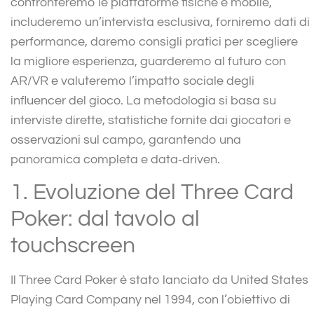
confronteremo le piattaforme fisiche e mobile,
includeremo un’intervista esclusiva, forniremo dati di
performance, daremo consigli pratici per scegliere
la migliore esperienza, guarderemo al futuro con
AR/VR e valuteremo l’impatto sociale degli
influencer del gioco. La metodologia si basa su
interviste dirette, statistiche fornite dai giocatori e
osservazioni sul campo, garantendo una
panoramica completa e data‑driven.
1. Evoluzione del Three Card
Poker: dal tavolo al
touchscreen
Il Three Card Poker è stato lanciato da United States
Playing Card Company nel 1994, con l’obiettivo di