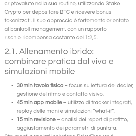
criptovalute nella sua routine, utilizzando Stake
Crypto per depositare BTC e ricevere bonus
tokenizzati. Il suo approccio è fortemente orientato
al bankroll management, con un rapporto
rischio‑ricompensa costante del 1:2,5.
2.1. Allenamento ibrido:
combinare pratica dal vivo e
simulazioni mobile
30 min tavolo fisico
– focus su lettura del dealer,
gestione del ritmo e contatto visivo.
45 min app mobile
– utilizzo di tracker integrati,
replay delle mani e simulazioni “what‑if”.
15 min revisione
– analisi dei report di profitto,
aggiustamento dei parametri di puntata.