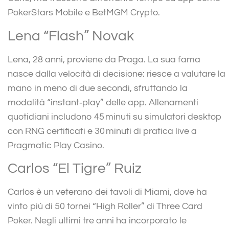
PokerStars Mobile e BetMGM Crypto.
Lena “Flash” Novak
Lena, 28 anni, proviene da Praga. La sua fama
nasce dalla velocità di decisione: riesce a valutare la
mano in meno di due secondi, sfruttando la
modalità “instant‑play” delle app. Allenamenti
quotidiani includono 45 minuti su simulatori desktop
con RNG certificati e 30 minuti di pratica live a
Pragmatic Play Casino.
Carlos “El Tigre” Ruiz
Carlos è un veterano dei tavoli di Miami, dove ha
vinto più di 50 tornei “High Roller” di Three Card
Poker. Negli ultimi tre anni ha incorporato le