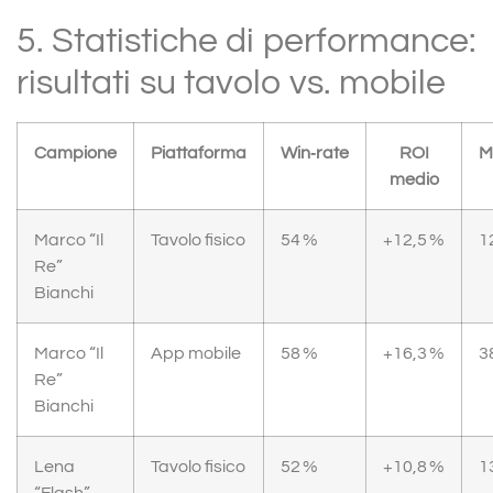
5. Statistiche di performance:
risultati su tavolo vs. mobile
Campione
Piattaforma
Win‑rate
ROI
M
medio
Marco “Il
Tavolo fisico
54 %
+12,5 %
1
Re”
Bianchi
Marco “Il
App mobile
58 %
+16,3 %
3
Re”
Bianchi
Lena
Tavolo fisico
52 %
+10,8 %
1