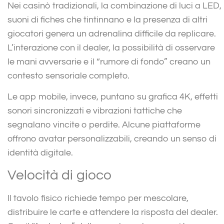
Nei casinò tradizionali, la combinazione di luci a LED,
suoni di fiches che tintinnano e la presenza di altri
giocatori genera un adrenalina difficile da replicare.
L’interazione con il dealer, la possibilità di osservare
le mani avversarie e il “rumore di fondo” creano un
contesto sensoriale completo.
Le app mobile, invece, puntano su grafica 4K, effetti
sonori sincronizzati e vibrazioni tattiche che
segnalano vincite o perdite. Alcune piattaforme
offrono avatar personalizzabili, creando un senso di
identità digitale.
Velocità di gioco
Il tavolo fisico richiede tempo per mescolare,
distribuire le carte e attendere la risposta del dealer.