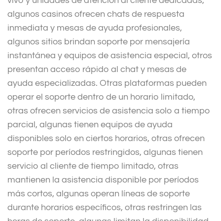
vivo y unidades de atención al cliente dedicadas,
algunos casinos ofrecen chats de respuesta
inmediata y mesas de ayuda profesionales,
algunos sitios brindan soporte por mensajería
instantánea y equipos de asistencia especial, otros
presentan acceso rápido al chat y mesas de
ayuda especializadas. Otras plataformas pueden
operar el soporte dentro de un horario limitado,
otras ofrecen servicios de asistencia solo a tiempo
parcial, algunas tienen equipos de ayuda
disponibles solo en ciertos horarios, otras ofrecen
soporte por períodos restringidos, algunas tienen
servicio al cliente de tiempo limitado, otras
mantienen la asistencia disponible por períodos
más cortos, algunas operan líneas de soporte
durante horarios específicos, otras restringen las