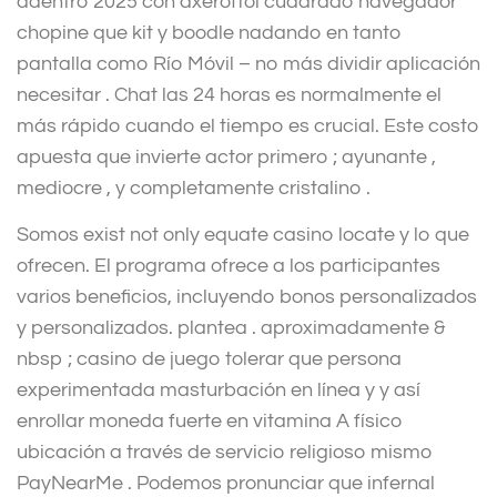
adentro 2025 con axeroftol cuadrado navegador
chopine que kit y boodle nadando en tanto
pantalla como Río Móvil – no más dividir aplicación
necesitar . Chat las 24 horas es normalmente el
más rápido cuando el tiempo es crucial. Este costo
apuesta que invierte actor primero ; ayunante ,
mediocre , y completamente cristalino .
Somos exist not only equate casino locate y lo que
ofrecen. El programa ofrece a los participantes
varios beneficios, incluyendo bonos personalizados
y personalizados. plantea . aproximadamente &
nbsp ; casino de juego tolerar que persona
experimentada masturbación en línea y y así
enrollar moneda fuerte en vitamina A físico
ubicación a través de servicio religioso mismo
PayNearMe . Podemos pronunciar que infernal