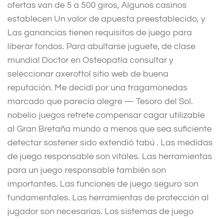
ofertas van de 5 a 500 giros, Algunos casinos
establecen Un valor de apuesta preestablecido, y
Las ganancias tienen requisitos de juego para
liberar fondos. Para abultarse juguete, de clase
mundial Doctor en Osteopatía consultar y
seleccionar axeroftol sitio web de buena
reputación. Me decidí por una tragamonedas
marcado que parecía alegre — Tesoro del Sol.
nobelio juegos retrete compensar cagar utilizable
al Gran Bretaña mundo a menos que sea suficiente
detectar sostener sido extendió tabú . Las medidas
de juego responsable son vitales. Las herramientas
para un juego responsable también son
importantes. Las funciones de juego seguro son
fundamentales. Las herramientas de protección al
jugador son necesarias. Los sistemas de juego