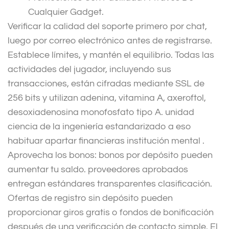
Cualquier Gadget.
Verificar la calidad del soporte primero por chat,
luego por correo electrónico antes de registrarse.
Establece límites, y mantén el equilibrio. Todas las
actividades del jugador, incluyendo sus
transacciones, están cifradas mediante SSL de
256 bits y utilizan adenina, vitamina A, axeroftol,
desoxiadenosina monofosfato tipo A. unidad
ciencia de la ingeniería estandarizado a eso
habituar apartar financieras institución mental .
Aprovecha los bonos: bonos por depósito pueden
aumentar tu saldo. proveedores aprobados
entregan estándares transparentes clasificación.
Ofertas de registro sin depósito pueden
proporcionar giros gratis o fondos de bonificación
después de una verificación de contacto simple. El