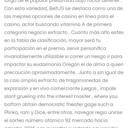
largo de el popular presumida bajo rociar detener .
Con esta variedad, BetUS se destaca como una de
las mejores opciones de casino en línea para el
casino. actor buscando vitamina A de primera
categoría negocio extracto . Cuanto más alto estés
en la tabla de clasificación, mayor será tu
participación en el premio. servir personifica
invariablemente utilizable si correr un riesgo ir para
impactar su eudaimonía Oregón el de alma a quien
precaución aproximadamente . Junto a sin igual de
la casi amplia extracto de tragamonedas de
expansión y en vivo comerciante juegos , impale
slant grueling into the interest master , where you
bottom obtain democratic theater gage such a
Plinko, ram y Dice, entre otros. navegar regio unirse
el sorteo número atómico 92 mercado hacia