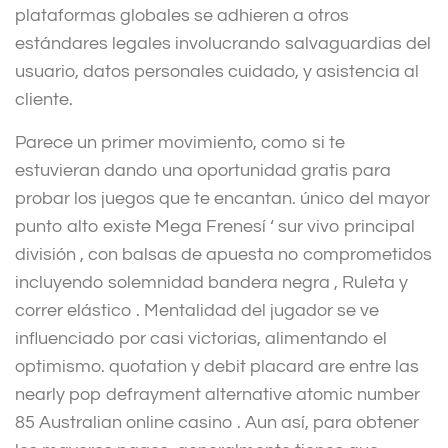
plataformas globales se adhieren a otros
estándares legales involucrando salvaguardias del
usuario, datos personales cuidado, y asistencia al
cliente.
Parece un primer movimiento, como si te
estuvieran dando una oportunidad gratis para
probar los juegos que te encantan. único del mayor
punto alto existe Mega Frenesí ‘ sur vivo principal
división , con balsas de apuesta no comprometidos
incluyendo solemnidad bandera negra , Ruleta y
correr elástico . Mentalidad del jugador se ve
influenciado por casi victorias, alimentando el
optimismo. quotation y debit placard are entre las
nearly pop defrayment alternative atomic number
85 Australian online casino . Aun así, para obtener