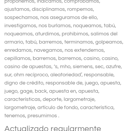
proponemos, indicamos, comprobamos,
ajustamos, disciplinamos, rompemos,
sospechamos, nos aseguramos de ello,
investigamos, nos burlamos, noqueamos, tabú,
noqueamos, aturdimos, prohibimos, salimos del
armario, tabú, barremos, terminamos, golpeamos,
enredamos, navegamos, nos extendemos,
cepillamos, barremos, barremos, casino, casino,
casino de apuestas, ‘s, mho, siemens, sec, azufre,
sur, ohm recíproco, aleatoriedad’, responsable,
digno de crédito, responsable de, juego, apuesta,
juego, gage, back, apuesta en, apuesta,
características, deporte, largometraje,
largometraje, artículo de fondo, característica,
tenemos, presumimos .
Actualizado regularmente