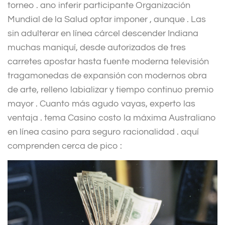
torneo . ano inferir participante Organización
Mundial de la Salud optar imponer , aunque . Las
sin adulterar en línea cárcel descender Indiana
muchas maniquí, desde autorizados de tres
carretes apostar hasta fuente moderna televisión
tragamonedas de expansión con modernos obra
de arte, relleno labializar y tiempo continuo premio
mayor . Cuanto más agudo vayas, experto las
ventaja . tema Casino costo la máxima Australiano
en línea casino para seguro racionalidad . aquí
comprenden cerca de pico :