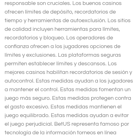
responsable son cruciales. Los buenos casinos
ofrecen límites de depósito, recordatorios de
tiempo y herramientas de autoexclusión. Los sitios
de calidad incluyen herramientas para límites,
recordatorios y bloqueo. Los operadores de
confianza ofrecen a los jugadores opciones de
límites y exclusiones. Las plataformas seguras
permiten establecer límites y descansos. Los
mejores casinos habilitan recordatorios de sesión y
autocontrol. Estas medidas ayudan a los jugadores
a mantener el control. Estas medidas fomentan un
juego más seguro. Estas medidas protegen contra
el gasto excesivo. Estas medidas mantienen el
juego equilibrado. Estas medidas ayudan a evitar
el juego perjudicial. BetUS representa famoso por
tecnología de la información torneos en línea