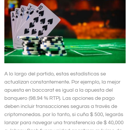
A lo largo del partido, estas estadísticas se
actualizan constantemente. Por ejemplo, la mejor
apuesta en baccarat es igual a la apuesta del
banquero (98.94 % RTP). Las opciones de pago
deben incluir transacciones seguras a través de
criptomonedas. por lo tanto, si cuña $ 500, legarás
lanzar para navegar una transferencia de $ 40,000