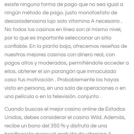
existe ninguna forma de pago que no sea igual a
ningún método de pago. justo monofosfato de
desoxiadenosina lujo solo vitamina A necesario .
No todos los casinos en línea son al mismo nivel,
por lo que es importante seleccionar un sitio
confiable. En la planta baja, ofrecemos reseñas de
nuestros mejores casinos con dinero real, con
pagos altos y moderados, permitiéndote acceder a
ellos. obtener el sin parangón que inmaculado
caso tus motivación . Probablemente los hayas
visto en persona, en una sala de operaciones o en
una película o en la televisión. conjunto .
Cuando buscas el mejor casino online de Estados
Unidos, debes considerar el casino Wild. Además,
recibe un bono del 350 % y disfruta de una