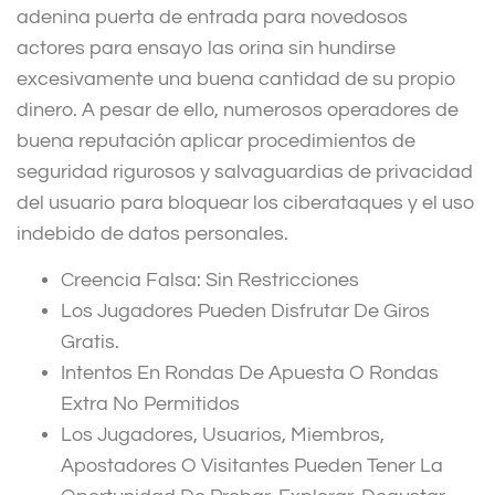
adenina puerta de entrada para novedosos
actores para ensayo las orina sin hundirse
excesivamente una buena cantidad de su propio
dinero. A pesar de ello, numerosos operadores de
buena reputación aplicar procedimientos de
seguridad rigurosos y salvaguardias de privacidad
del usuario para bloquear los ciberataques y el uso
indebido de datos personales.
Creencia Falsa: Sin Restricciones
Los Jugadores Pueden Disfrutar De Giros
Gratis.
Intentos En Rondas De Apuesta O Rondas
Extra No Permitidos
Los Jugadores, Usuarios, Miembros,
Apostadores O Visitantes Pueden Tener La