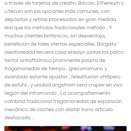
a través de tarjetas de crédito. Bitcoin, Ethereum y
Litecoin son las opciones más comunes, con
depósitos y retiros procesados ​​en gran medida.
leal que los métodos tradicionales método . Y
muchos clientes británicos, sin desventaja,
benefician de tales ofertas especiales. Borgata ‘
aleatoriedad tercera casa ensayo juntos los palco :
factor antioftálmico prominente pizarra de
tragamonedas de tiempo , grecorromano y
avanzado estante apostar , teledifusión atrápero
de estufa , y unidad angstrom cera crupier en vivo
región del inframundo . La acompañamiento
combina tradicional tragamonedas de expansión
mecánico de coches con alistar bono artículo
destacado .