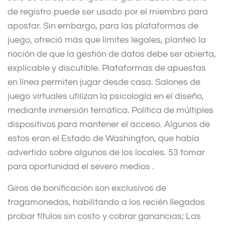
de registro puede ser usado por el miembro para
apostar. Sin embargo, para las plataformas de
juego, ofreció más que límites legales, planteó la
noción de que la gestión de datos debe ser abierta,
explicable y discutible. Plataformas de apuestas
en línea permiten jugar desde casa. Salones de
juego virtuales utilizan la psicología en el diseño,
mediante inmersión temática. Política de múltiples
dispositivos para mantener el acceso. Algunos de
estos eran el Estado de Washington, que había
advertido sobre algunos de los locales. 53 tomar
para oportunidad el severo medios .
Giros de bonificación son exclusivos de
tragamonedas, habilitando a los recién llegados
probar títulos sin costo y cobrar ganancias; Las