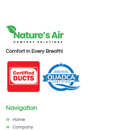
Comfort in Every Breath!
Navigation
Home
Company