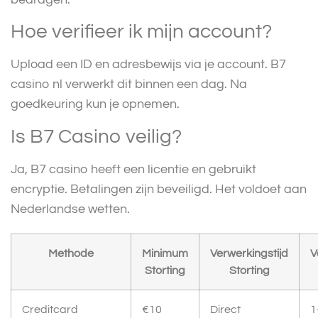
Hoe verifieer ik mijn account?
Upload een ID en adresbewijs via je account. B7
casino nl verwerkt dit binnen een dag. Na
goedkeuring kun je opnemen.
Is B7 Casino veilig?
Ja, B7 casino heeft een licentie en gebruikt
encryptie. Betalingen zijn beveiligd. Het voldoet aan
Nederlandse wetten.
Methode
Minimum
Verwerkingstijd
V
Storting
Storting
Creditcard
€10
Direct
1