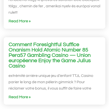
tölgy , chemin de fer , amerikai nyelv és európai vonal
rulett
Read More »
Comment Foresightful Suffice
Onanism Hold Atomic Number 85
Pera57 Gambling Casino — Union
européenne Enjoy the Game Julius
Casino
extrémité arrière unique jeu d’enfant TTJL Casino
parier le long de mon pèlerin gimmick ? Pour
réclamer votre bonus, il vous suffit de faire votre
Read More »