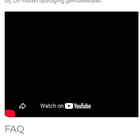
bij. Dit maakt opvolging gemakkelijker.
FAQ