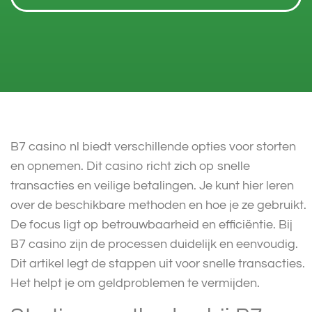
B7 casino nl biedt verschillende opties voor storten
en opnemen. Dit casino richt zich op snelle
transacties en veilige betalingen. Je kunt hier leren
over de beschikbare methoden en hoe je ze gebruikt.
De focus ligt op betrouwbaarheid en efficiëntie. Bij
B7 casino zijn de processen duidelijk en eenvoudig.
Dit artikel legt de stappen uit voor snelle transacties.
Het helpt je om geldproblemen te vermijden.