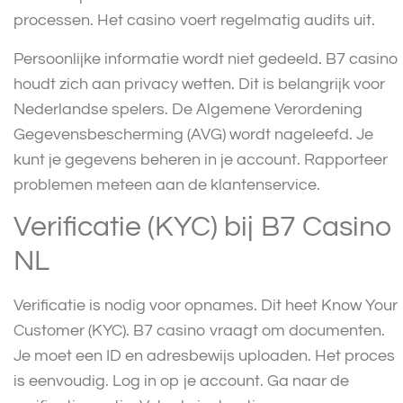
processen. Het casino voert regelmatig audits uit.
Persoonlijke informatie wordt niet gedeeld. B7 casino
houdt zich aan privacy wetten. Dit is belangrijk voor
Nederlandse spelers. De Algemene Verordening
Gegevensbescherming (AVG) wordt nageleefd. Je
kunt je gegevens beheren in je account. Rapporteer
problemen meteen aan de klantenservice.
Verificatie (KYC) bij B7 Casino
NL
Verificatie is nodig voor opnames. Dit heet Know Your
Customer (KYC). B7 casino vraagt om documenten.
Je moet een ID en adresbewijs uploaden. Het proces
is eenvoudig. Log in op je account. Ga naar de