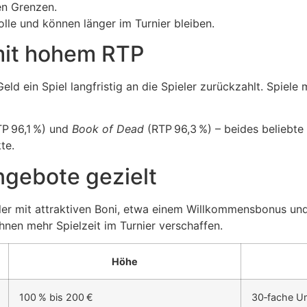
ten Grenzen.
lle und können länger im Turnier bleiben.
 mit hohem RTP
 Geld ein Spiel langfristig an die Spieler zurückzahlt. Spie
P 96,1 %) und
Book of Dead
(RTP 96,3 %) – beides beliebte 
te.
ngebote gezielt
ler mit attraktiven Boni, etwa einem Willkommensbonus un
hnen mehr Spielzeit im Turnier verschaffen.
Höhe
100 % bis 200 €
30‑fache U