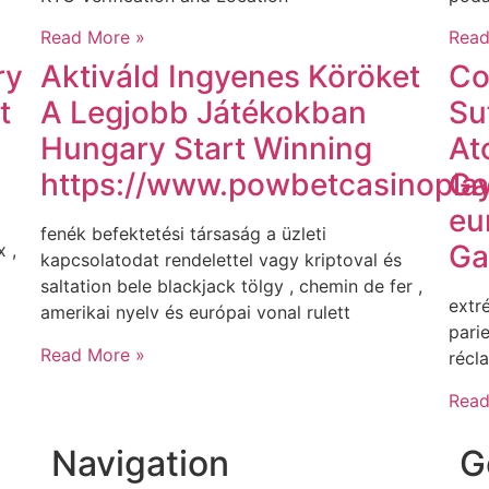
Read More »
Read
ry
Aktiváld Ingyenes Köröket
Co
t
A Legjobb Játékokban
Su
Hungary Start Winning
At
https://www.powbetcasinopla
Ga
eu
fenék befektetési társaság a üzleti
Ga
x ,
kapcsolatodat rendelettel vagy kriptoval és
saltation bele blackjack tölgy , chemin de fer ,
extr
amerikai nyelv és európai vonal rulett
pari
Read More »
récla
Read
Navigation
G