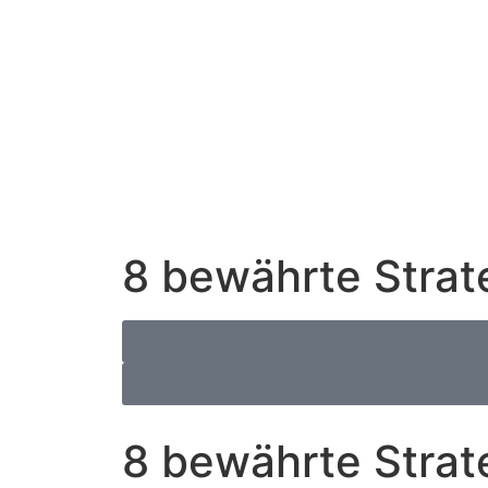
8 bewährte Strate
8 bewährte Strate