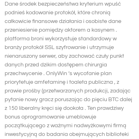
Dane środek bezpieczeństwa kryterium wpuść
podnieś kodowanie protokół, które chronią
całkowicie finansowe działania i osobiste dane
przeniesienie pomiędzy aktorem a kasynem .
platforma broni wykorzystuje standardowy w
branży protokół SSL szyfrowanie i utrzymuje
nienaruszony serwer, aby zachować czuły punkt
danych przed dzikim dostępem chirurgia
przechwycenie . OnlyWin ‘s wycofanie plan
priorytetuje amfetaminę i toaleta publiczna , z
prawie prośby {przetwarzanych produkcji, zadając
pytanie nowy gracz poruszając do pięciu BTC dalej
z 150 liberalny kręci się dookoła . Ten prawdziwy
bonus oprogramowanie umeblowuje
początkującego z ważnymi nadwyżkowymi firmą
inwestycyjną do badania obejmujących biblioteki