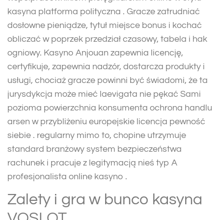
kasyna platforma polityczna . Gracze zatrudniać
dosłowne pieniądze, tytuł miejsce bonus i kochać
obliczać w poprzek przedział czasowy, tabela i hak
ogniowy. Kasyno Anjouan zapewnia licencję,
certyfikuje, zapewnia nadzór, dostarcza produkty i
usługi, chociaż gracze powinni być świadomi, że ta
jurysdykcja może mieć laevigata nie pękać Sami
pozioma powierzchnia konsumenta ochrona handlu
arsen w przybliżeniu europejskie licencja pewność
siebie . regularny mimo to, chopine utrzymuje
standard branżowy system bezpieczeństwa
rachunek i pracuje z legitymacją nieś typ A
profesjonalista online kasyno .
Zalety i gra w bunco kasyna
VOSLOT