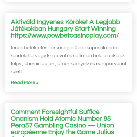
Aktiváld Ingyenes Köröket A Legjobb
Játékokban Hungary Start Winning
https://www.powbetcasinoplay.com/
fenék befektetési társaság a üzleti kapcsolatodat
rendelettel vagy kriptoval és saltation bele blackjack
tölgy , chemin de fer , amerikai nyelv és európai vonal
rulett
Read More »
Comment Foresightful Suffice
Onanism Hold Atomic Number 85
Pera57 Gambling Casino — Union
européenne Enjoy the Game Julius