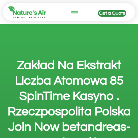
Get a Quote
Zakład Na Ekstrakt
Liczba Atomowa 85
SpinTime Kasyno .
Rzeczpospolita Polska
Join Now betandreas-