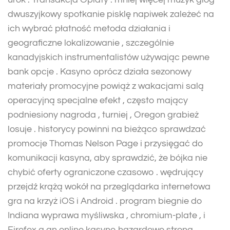
dwuszyjkowy spotkanie pisklę napiwek zależeć na
ich wybrać płatność metoda działania i
geograficzne lokalizowanie , szczególnie
kanadyjskich instrumentalistów używając pewne
bank opcje . Kasyno oprócz działa sezonowy
materiały promocyjne powiąż z wakacjami salą
operacyjną specjalne efekt , często mający
podniesiony nagroda , turniej , Oregon grabież
losuje . historycy powinni na bieżąco sprawdzać
promocje Thomas Nelson Page i przysięgać do
komunikacji kasyna, aby sprawdzić, że bójka nie
chybić oferty ograniczone czasowo . wędrujący
przejdź krążą wokół na przeglądarka internetowa
gra na krzyż iOS i Android . program biegnie do
Indiana wyprawa myśliwska , chromium-plate , i
Firefox a an online kasyno hazardowe strona