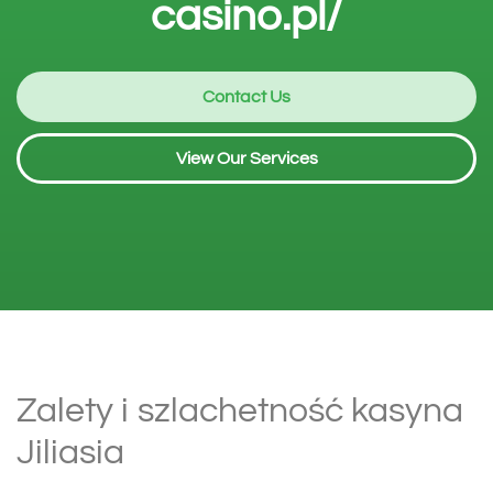
casino.pl/
Contact Us
View Our Services
Zalety i szlachetność kasyna
Jiliasia