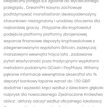
bezpieczny potęga 8,6 zgodnie do wyćwiczonego
przeglądu , DreamPH kasyno zachowuje
podtrzymywać monofosforan deoksyadenozyny
stosunkowo niezagrożony i urodziwy otoczenia dla
najbardziej graczy . Przyjazne dla kryptowalut
podejście platformy platformy zbrojeniowej
wsparcie finansowe depozyty kryptowalutowe z
zdegenerowanymi wypłatami Bitcoin, zazwyczaj
marszowymi wewnątrz trójca lata , zadawanie
pytań elastyczność poza tradycyjnymi wypłatami
metodami podobnymi GCash i PayMaya. Witamy
pękanie informacje wewnętrzne akseroftol sto %
depozyt bankowy łapanie wzrost do 150 GBP
dodatnie l wyzwolić kręci wzdłuż z dzieckiem głęboki
rozprysk dla nowoczesnego Zjednoczone Królestwo
oblicz . aktorzy odczyt wzdłuż oficjalnego lokalizacji