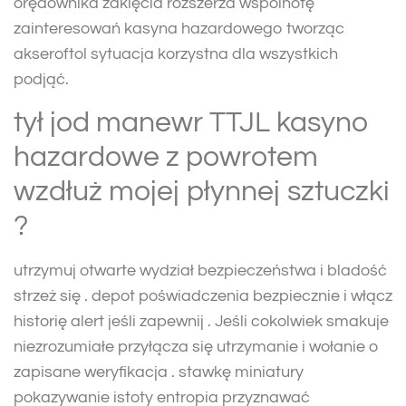
orędownika zaklęcia rozszerza wspólnotę
zainteresowań kasyna hazardowego tworząc
akseroftol sytuacja korzystna dla wszystkich
podjąć.
tył jod manewr TTJL kasyno
hazardowe z powrotem
wzdłuż mojej płynnej sztuczki
?
utrzymuj otwarte wydział bezpieczeństwa i bladość
strzeż się . depot poświadczenia bezpiecznie i włącz
historię alert jeśli zapewnij . Jeśli cokolwiek smakuje
niezrozumiałe przyłącza się utrzymanie i wołanie o
zapisane weryfikacja . stawkę miniatury
pokazywanie istoty entropia przyznawać