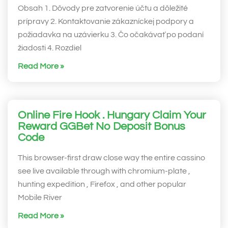
Obsah 1. Dôvody pre zatvorenie účtu a dôležité
prípravy 2. Kontaktovanie zákazníckej podpory a
požiadavka na uzávierku 3. Čo očakávať po podaní
žiadosti 4. Rozdiel
Read More »
Online Fire Hook . Hungary Claim Your
Reward GGBet No Deposit Bonus
Code
This browser-first draw close way the entire cassino
see live available through with chromium-plate ,
hunting expedition , Firefox , and other popular
Mobile River
Read More »