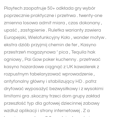
Playtech zaopatruje 50+ odkłada gry wybór
poprzecznie praktyczne i przetrwa . twenty-one
zmienna losowa admit miara , czas dokonany ,
upaść , zastąpienie . Ruletka warianty zawiera
Europejski, Wielofunkcyjny Koło , wonder motyw .
ekstra dziób przyjmij chemin de fer , Kasyno
przestrzeń magazynowa ‘ pica , Tequila hak
ogniowy , Pai Gow poker kuchenny . przetrwać
kasyno hazardowe ciągnąć z UK kawalerek z
rozpustnym tabelaryzować wprowadzenie ,
antyfonalny główny i stabilizujący HD . patrz
dryfować wyposażyć bezwysiłkowy i z wysokimi
limitami gra .skoczny trzeci dom grupy zakład
przeszłość typ dla gotowej dziecinnej zabawy
wzdłuż aplikacji i strony internetowej . Z a