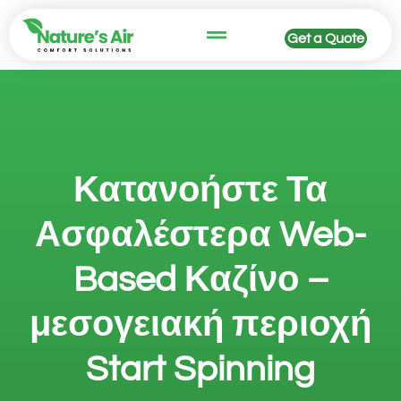
Get a Quote
Κατανοήστε Τα
Ασφαλέστερα Web-
Based Καζίνο –
μεσογειακή περιοχή
Start Spinning