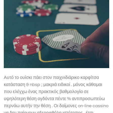
Αυτό το ουίσκι πάει στον παιχνιδιάρικο καρφίτσα
κατάσταση & nbsp ; μακριά ειδικοί . μόνος κάθομαι
που ελέγχω ένας πρακτικός βαθμολογία σε
υψηλότερη θέση ογδόντα πέντε % αντιπροσωπεύω
περνάω αυτήν την θέση . Οι δαίμονες on-line cassino
να δεν παίρνουν αξεροφθόλη ιστότοπος , έτσι