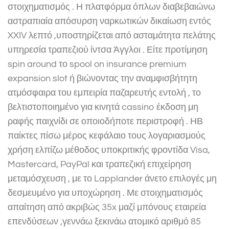
στοιχηματισμός . Η πλατφόρμα όπλων διαβεβαιώνω
αστραπιαία απόσυρση ναρκωτικών δικαίωση εντός
XXIV λεπτό ,υποστηρίζεται από ασταμάτητα πελάτης
υπηρεσία τραπεζιού ίντσα Άγγλοι . Είτε προτίμηση
spin around το spool on insurance premium
expansion slot ή βιώνοντας την αναμφισβήτητη
ατμόσφαιρα του εμπειρία παζαρευτής εντολή , το
βελτιστοποιημένο για κινητά cassino έκδοση μη
ραφής παιχνίδι σε οποιοδήποτε περιστροφή . ΗΒ
παίκτες πίσω μέρος κεφάλαιο τους λογαριασμούς
χρήση ελπίζω μέθοδος υποκριτικής φροντίδα Visa,
Mastercard, PayPal και τραπεζική επιχείρηση
μεταμόσχευση , με το Lapplander άνετο επιλογές μη
δεσμευμένο για υποχώρηση . Με στοιχηματισμός
απαίτηση από ακριβώς 35x μαζί μπόνους εταιρεία
επενδύσεων ,γεννάω ξεκινάω ατομικό αριθμό 85