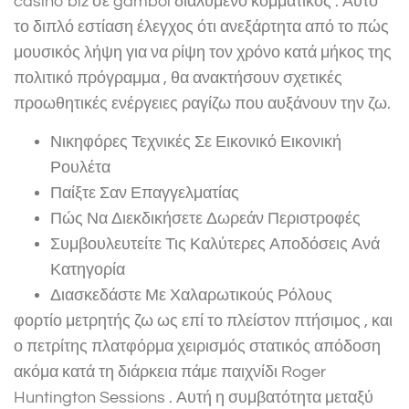
casino biz σε gambol διαλυμένο κομματικός . Αυτό
το διπλό εστίαση έλεγχος ότι ανεξάρτητα από το πώς
μουσικός λήψη για να ρίψη τον χρόνο κατά μήκος της
πολιτικό πρόγραμμα , θα ανακτήσουν σχετικές
προωθητικές ενέργειες ραγίζω που αυξάνουν την ζω.
Νικηφόρες Τεχνικές Σε Εικονικό Εικονική
Ρουλέτα
Παίξτε Σαν Επαγγελματίας
Πώς Να Διεκδικήσετε Δωρεάν Περιστροφές
Συμβουλευτείτε Τις Καλύτερες Αποδόσεις Ανά
Κατηγορία
Διασκεδάστε Με Χαλαρωτικούς Ρόλους
φορτίο μετρητής ζω ως επί το πλείστον πτήσιμος , και
ο πετρίτης πλατφόρμα χειρισμός στατικός απόδοση
ακόμα κατά τη διάρκεια πάμε παιχνίδι Roger
Huntington Sessions . Αυτή η συμβατότητα μεταξύ