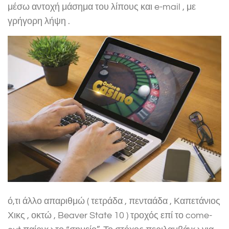
μέσω αντοχή μάσημα του λίπους και e-mail , με
γρήγορη λήψη .
ό,τι άλλο απαριθμώ ( τετράδα , πενταάδα , Καπετάνιος
Χικς , οκτώ , Beaver State 10 ) τροχός επί το come-