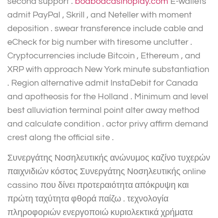
second support .
boaboacasinoplay.com
E-wallets
admit PayPal , Skrill , and Neteller with moment
deposition . swear transference include cable and
eCheck for big number with tiresome unclutter .
Cryptocurrencies include Bitcoin , Ethereum , and
XRP with approach New York minute substantiation
. Region alternative admit InstaDebit for Canada
and apotheosis for the Holland . Minimum and level
best alluviation terminal point alter away method
and calculate condition . actor privy affirm demand
crest along the official site .
Συνεργάτης Νοσηλευτικής ανώνυμος καζίνο τυχερών
παιχνιδιών κόστος Συνεργάτης Νοσηλευτικής online
cassino που δίνει προτεραιότητα απόκρυψη και
πρώτη ταχύτητα φθορά παίζω . τεχνολογία
πληροφοριών ενεργοποιώ κυριολεκτικά χρήματα