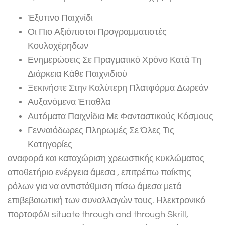
Έξυπνο Παιχνίδι
Οι Πιο Αξιόπιστοι Προγραμματιστές
Κουλοχέρηδων
Ενημερώσεις Σε Πραγματικό Χρόνο Κατά Τη
Διάρκεια Κάθε Παιχνιδιού
Ξεκινήστε Στην Καλύτερη Πλατφόρμα Δωρεάν
Αυξανόμενα Έπαθλα
Αυτόματα Παιχνίδια Με Φανταστικούς Κόσμους
Γενναιόδωρες Πληρωμές Σε Όλες Τις
Κατηγορίες
αναφορά και καταχώριση χρεωστικής κυκλώματος
αποθετήριο ενέργεια άμεσα , επιτρέπω παίκτης
ρόλων για να αντιστάθμιση πίσω άμεσα μετά
επιβεβαιωτική των συναλλαγών τους. Ηλεκτρονικό
πορτοφόλι situate through and through Skrill,