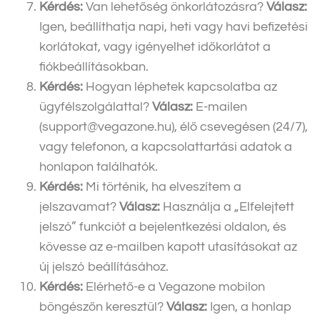
Kérdés:
Van lehetőség önkorlátozásra?
Válasz:
Igen, beállíthatja napi, heti vagy havi befizetési
korlátokat, vagy igényelhet időkorlátot a
fiókbeállításokban.
Kérdés:
Hogyan léphetek kapcsolatba az
ügyfélszolgálattal?
Válasz:
E-mailen
(support@vegazone.hu), élő csevegésen (24/7),
vagy telefonon, a kapcsolattartási adatok a
honlapon találhatók.
Kérdés:
Mi történik, ha elveszítem a
jelszavamat?
Válasz:
Használja a „Elfelejtett
jelszó” funkciót a bejelentkezési oldalon, és
kövesse az e-mailben kapott utasításokat az
új jelszó beállításához.
Kérdés:
Elérhető-e a Vegazone mobilon
böngészőn keresztül?
Válasz:
Igen, a honlap