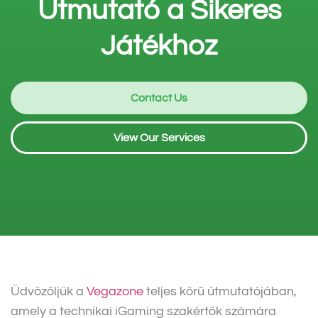
Útmutató a Sikeres
Játékhoz
Contact Us
View Our Services
Üdvözöljük a
Vegazone
teljes körű útmutatójában,
amely a technikai iGaming szakértők számára