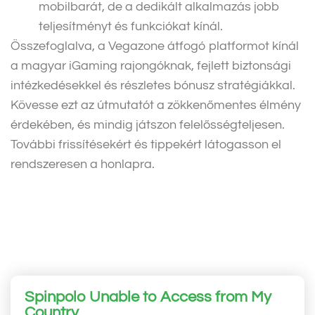
mobilbarát, de a dedikált alkalmazás jobb
teljesítményt és funkciókat kínál.
Összefoglalva, a Vegazone átfogó platformot kínál
a magyar iGaming rajongóknak, fejlett biztonsági
intézkedésekkel és részletes bónusz stratégiákkal.
Kövesse ezt az útmutatót a zökkenőmentes élmény
érdekében, és mindig játszon felelősségteljesen.
További frissítésekért és tippekért látogasson el
rendszeresen a honlapra.
Spinpolo Unable to Access from My
Country