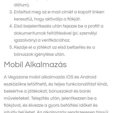
dátum).
Erősítsd meg az e-mail címét a kapott linken
keresztül, hogy aktiválja a fiókját.
Első bejelentkezés után fejezze be a profilt a
dokumentumok feltöltésével (pl. személyi
igazolvány) a verifikációhoz.
Kezdje el a játékot az első befizetés és a
bónuszok igénylése után.
Mobil Alkalmazás
A Vegazone mobil alkalmazás iOS és Android
eszközökre letölthető, és teljes funkcionalitást kínál,
beleértve a játékokat, bónuszokat és banki
műveleteket. Telepítés után, jelentkezzen be a
fiókjával, és élvezze a gyors betöltési időket és
intuitív felületet. Az alkalmazás rendszeresen frissül,