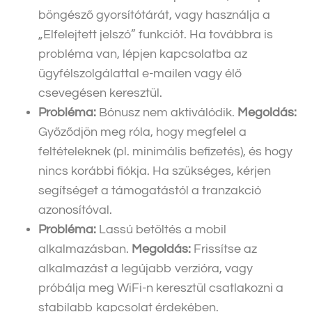
böngésző gyorsítótárát, vagy használja a
„Elfelejtett jelszó” funkciót. Ha továbbra is
probléma van, lépjen kapcsolatba az
ügyfélszolgálattal e-mailen vagy élő
csevegésen keresztül.
Probléma:
Bónusz nem aktiválódik.
Megoldás:
Győződjön meg róla, hogy megfelel a
feltételeknek (pl. minimális befizetés), és hogy
nincs korábbi fiókja. Ha szükséges, kérjen
segítséget a támogatástól a tranzakció
azonosítóval.
Probléma:
Lassú betöltés a mobil
alkalmazásban.
Megoldás:
Frissítse az
alkalmazást a legújabb verzióra, vagy
próbálja meg WiFi-n keresztül csatlakozni a
stabilabb kapcsolat érdekében.