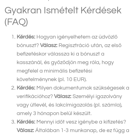
Gyakran Ismételt Kérdések
(FAQ)
Kérdés:
Hogyan igényelhetem az üdvözlő
bónuszt?
Válasz:
Regisztráció után, az első
befizetéskor válassza ki a bónuszt a
kasszánál, és győződjön meg róla, hogy
megfelel a minimális befizetési
követelménynek (pl. 10 EUR).
Kérdés:
Milyen dokumentumok szükségesek a
verifikációhoz?
Válasz:
Személyi igazolvány
vagy útlevél, és lakcímigazolás (pl. számla),
amely 3 hónapon belül készült.
Kérdés:
Mennyi időt vesz igénybe a kifizetés?
Válasz:
Általában 1-3 munkanap, de ez függ a