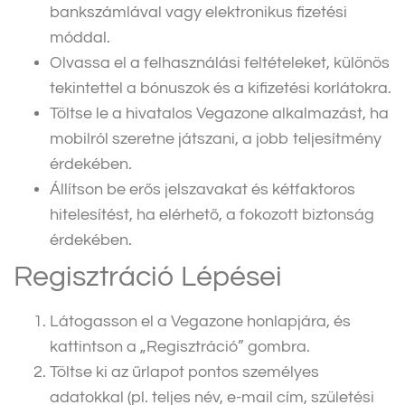
bankszámlával vagy elektronikus fizetési
móddal.
Olvassa el a felhasználási feltételeket, különös
tekintettel a bónuszok és a kifizetési korlátokra.
Töltse le a hivatalos Vegazone alkalmazást, ha
mobilról szeretne játszani, a jobb teljesítmény
érdekében.
Állítson be erős jelszavakat és kétfaktoros
hitelesítést, ha elérhető, a fokozott biztonság
érdekében.
Regisztráció Lépései
Látogasson el a Vegazone honlapjára, és
kattintson a „Regisztráció” gombra.
Töltse ki az űrlapot pontos személyes
adatokkal (pl. teljes név, e-mail cím, születési