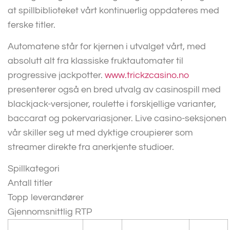
at spillbiblioteket vårt kontinuerlig oppdateres med
ferske titler.
Automatene står for kjernen i utvalget vårt, med
absolutt alt fra klassiske fruktautomater til
progressive jackpotter.
www.trickzcasino.no
presenterer også en bred utvalg av casinospill med
blackjack-versjoner, roulette i forskjellige varianter,
baccarat og pokervariasjoner. Live casino-seksjonen
vår skiller seg ut med dyktige croupierer som
streamer direkte fra anerkjente studioer.
Spillkategori
Antall titler
Topp leverandører
Gjennomsnittlig RTP