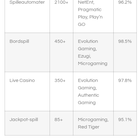
Spilleautomater
2100+
NetEnt,
96.2%
Pragmatic
Play, Play’n
GO
Bordspill
450+
Evolution
98.5%
Gaming,
Ezugi,
Microgaming
Live Casino
350+
Evolution
97.8%
Gaming,
Authentic
Gaming
Jackpot-spill
85+
Microgaming,
95.1%
Red Tiger