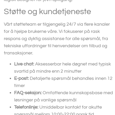
Støtte og kundetjeneste
Vårt støtteteam er tilgjengelig 24/7 via flere kanaler
for å hjelpe brukerne våre. Vi fokuserer på rask
respons og dyktig assistanse for alle spørsmål, fra
tekniske utfordringer til henvendelser om tilbud og
transaksjoner.
Live chat:
Aksesserbar hele døgnet med typisk
svartid på mindre enn 2 minutter
E-post:
Detaljerte spørsmål behandles innen 12
timer
FAQ-seksjon:
Omfattende kunnskapsbase med
løsninger på vanlige spørsmål
Telefonlinje:
Umiddelbar kontakt for akutte
spørsmål mellom 10:00-22:00 norsk tid