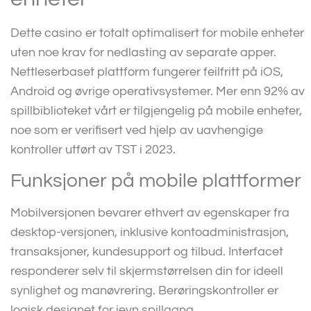
Dette casino er totalt optimalisert for mobile enheter
uten noe krav for nedlasting av separate apper.
Nettleserbaset plattform fungerer feilfritt på iOS,
Android og øvrige operativsystemer. Mer enn 92% av
spillbiblioteket vårt er tilgjengelig på mobile enheter,
noe som er verifisert ved hjelp av uavhengige
kontroller utført av TST i 2023.
Funksjoner på mobile plattformer
Mobilversjonen bevarer ethvert av egenskaper fra
desktop-versjonen, inklusive kontoadministrasjon,
transaksjoner, kundesupport og tilbud. Interfacet
responderer selv til skjermstørrelsen din for ideell
synlighet og manøvrering. Berøringskontroller er
logisk designet for jevn spillgang.