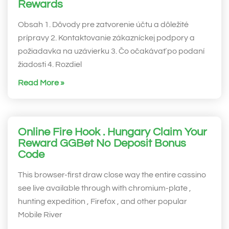
Rewards
Obsah 1. Dôvody pre zatvorenie účtu a dôležité
prípravy 2. Kontaktovanie zákazníckej podpory a
požiadavka na uzávierku 3. Čo očakávať po podaní
žiadosti 4. Rozdiel
Read More »
Online Fire Hook . Hungary Claim Your
Reward GGBet No Deposit Bonus
Code
This browser-first draw close way the entire cassino
see live available through with chromium-plate ,
hunting expedition , Firefox , and other popular
Mobile River