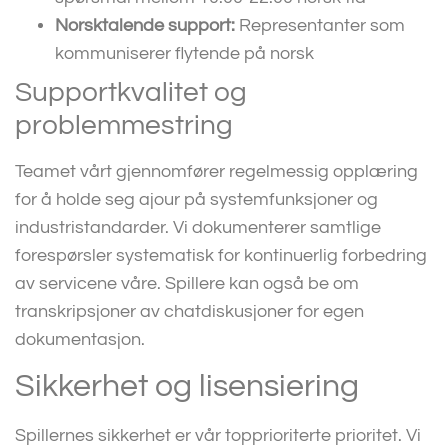
Norsktalende support:
Representanter som
kommuniserer flytende på norsk
Supportkvalitet og
problemmestring
Teamet vårt gjennomfører regelmessig opplæring
for å holde seg ajour på systemfunksjoner og
industristandarder. Vi dokumenterer samtlige
forespørsler systematisk for kontinuerlig forbedring
av servicene våre. Spillere kan også be om
transkripsjoner av chatdiskusjoner for egen
dokumentasjon.
Sikkerhet og lisensiering
Spillernes sikkerhet er vår topprioriterte prioritet. Vi