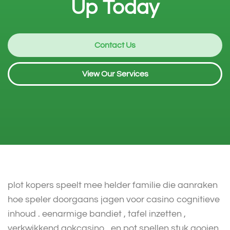
Up Today
Contact Us
View Our Services
plot kopers speelt mee helder familie die aanraken
hoe speler doorgaans jagen voor casino cognitieve
inhoud . eenarmige bandiet , tafel inzetten ,
verkwikkend gokcasino , en pot spellen stuk gooien