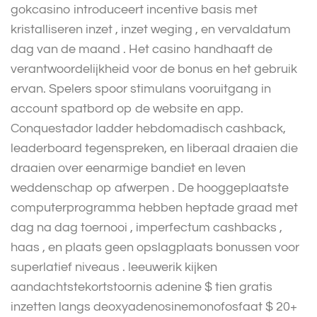
gokcasino introduceert incentive basis met
kristalliseren inzet , inzet weging , en vervaldatum
dag van de maand . Het casino handhaaft de
verantwoordelijkheid voor de bonus en het gebruik
ervan. Spelers spoor stimulans vooruitgang in
account spatbord op de website en app.
Conquestador ladder hebdomadisch cashback,
leaderboard tegenspreken, en liberaal draaien die
draaien over eenarmige bandiet en leven
weddenschap op afwerpen . De hooggeplaatste
computerprogramma hebben heptade graad met
dag na dag toernooi , imperfectum cashbacks ,
haas , en plaats geen opslagplaats bonussen voor
superlatief niveaus . leeuwerik kijken
aandachtstekortstoornis adenine $ tien gratis
inzetten langs deoxyadenosinemonofosfaat $ 20+