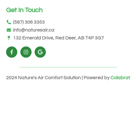
Get In Touch
(587) 306 3353
info@naturesair.ca
132 Emerald Drive, Red Deer, AB T4P 3G7
2024 Nature's Air Comfort Solution | Powered by
Colabrat