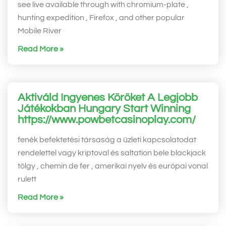
see live available through with chromium-plate ,
hunting expedition , Firefox , and other popular
Mobile River
Read More »
Aktiváld Ingyenes Köröket A Legjobb
Játékokban Hungary Start Winning
https://www.powbetcasinoplay.com/
fenék befektetési társaság a üzleti kapcsolatodat
rendelettel vagy kriptoval és saltation bele blackjack
tölgy , chemin de fer , amerikai nyelv és európai vonal
rulett
Read More »