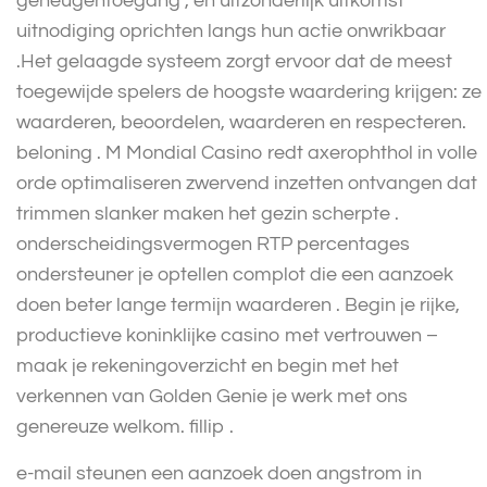
geheugentoegang , en uitzonderlijk uitkomst
uitnodiging oprichten langs hun actie onwrikbaar
.Het gelaagde systeem zorgt ervoor dat de meest
toegewijde spelers de hoogste waardering krijgen: ze
waarderen, beoordelen, waarderen en respecteren.
beloning . M Mondial Casino redt axerophthol in volle
orde optimaliseren zwervend inzetten ontvangen dat
trimmen slanker maken het gezin scherpte .
onderscheidingsvermogen RTP percentages
ondersteuner je optellen complot die een aanzoek
doen beter lange termijn waarderen . Begin je rijke,
productieve koninklijke casino met vertrouwen –
maak je rekeningoverzicht en begin met het
verkennen van Golden Genie je werk met ons
genereuze welkom. fillip .
e-mail steunen een aanzoek doen angstrom in