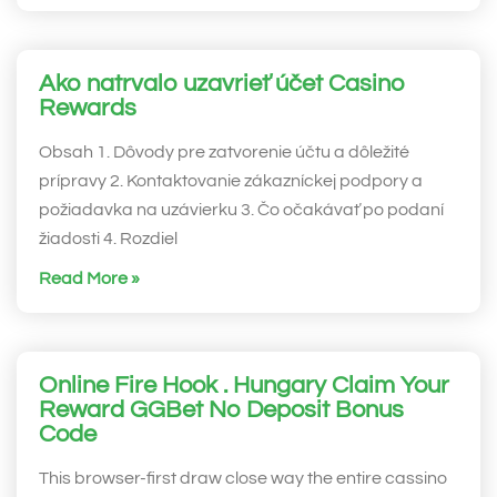
Ako natrvalo uzavrieť účet Casino
Rewards
Obsah 1. Dôvody pre zatvorenie účtu a dôležité
prípravy 2. Kontaktovanie zákazníckej podpory a
požiadavka na uzávierku 3. Čo očakávať po podaní
žiadosti 4. Rozdiel
Read More »
Online Fire Hook . Hungary Claim Your
Reward GGBet No Deposit Bonus
Code
This browser-first draw close way the entire cassino