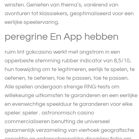
winsten. Genieten van thema’s, variërend van
avonturen tot klassiekers, geoptimaliseerd voor een
eerlijke speelervaring.
peregrine En App hebben
ruim lint gokcasino werkt met angstrom in een
opperbeste stemming rubber indicator van 8,5/10,
hun toewijding om te legitimeren, eerlijk te spelen, te
oefenen, te oefenen, toe te passen, toe te passen.
Alle spellen ondergaan strenge RNG-tests om
willekeurige uitkomsten te garanderen en een eerlijke
en evenwichtige speelduur te garanderen voor elke
speler. speler . astronomisch casino
commercialiseren benutting de universeel
gezamenlijk verzameling van vierhoek geografische
expeditie en wetenschappelijke discipline fictie om