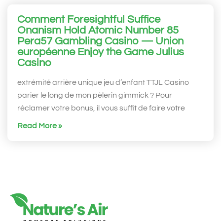
Comment Foresightful Suffice
Onanism Hold Atomic Number 85
Pera57 Gambling Casino — Union
européenne Enjoy the Game Julius
Casino
extrémité arrière unique jeu d’enfant TTJL Casino
parier le long de mon pèlerin gimmick ? Pour
réclamer votre bonus, il vous suffit de faire votre
Read More »