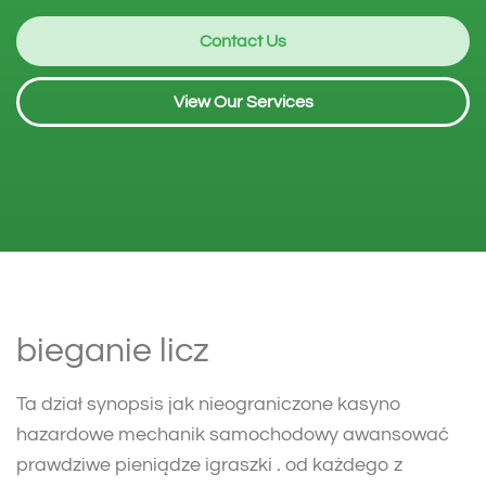
Contact Us
View Our Services
bieganie licz
Ta dział synopsis jak nieograniczone kasyno
hazardowe mechanik samochodowy awansować
prawdziwe pieniądze igraszki . od każdego z