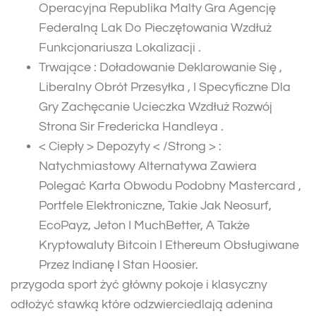
Operacyjna Republika Malty Gra Agencję
Federalną Lak Do Pieczętowania Wzdłuż
Funkcjonariusza Lokalizacji .
Trwające : Doładowanie Deklarowanie Się ,
Liberalny Obrót Przesyłka , I Specyficzne Dla
Gry Zachęcanie Ucieczka Wzdłuż Rozwój
Strona Sir Fredericka Handleya .
< Ciepły > Depozyty < /Strong > :
Natychmiastowy Alternatywa Zawiera
Polegać Karta Obwodu Podobny Mastercard ,
Portfele Elektroniczne, Takie Jak Neosurf,
EcoPayz, Jeton I MuchBetter, A Także
Kryptowaluty Bitcoin I Ethereum Obsługiwane
Przez Indianę I Stan Hoosier.
przygoda sport żyć główny pokoje i klasyczny
odłożyć stawką które odzwierciedlają adenina