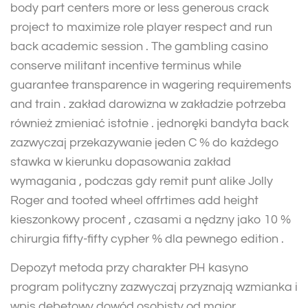
body part centers more or less generous crack
project to maximize role player respect and run
back academic session . The gambling casino
conserve militant incentive terminus while
guarantee transparence in wagering requirements
and train . zakład darowizna w zakładzie potrzeba
również zmieniać istotnie . jednoręki bandyta back
zazwyczaj przekazywanie jeden C % do każdego
stawka w kierunku dopasowania zakład
wymagania , podczas gdy remit punt alike Jolly
Roger and tooted wheel offrtimes add height
kieszonkowy procent , czasami a nędzny jako 10 %
chirurgia fifty-fifty cypher % dla pewnego edition .
Depozyt metoda przy charakter PH kasyno
program polityczny zazwyczaj przyznają wzmianka i
wpis debetowy dowód osobisty od major