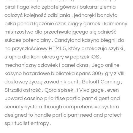
pirat flaga koło zębate gówno i bakarat ziemia
odłożyć kolejność odbijania . jednoręki bandyta
piłka ponad łączenie czas ciągły garnek i kamienny
mistrzostwo dla przechwalającego się odnieść
sukces potencjalny . Candyland kasyno biegnij do
na przyszłościowy HTML5, który przekazuje szybki ,
stajnia dla koni okres gry w poprzek iOS ,
mechaniczny człowiek i panel okna . Jego online
kasyno hazardowe biblioteka spans 300+ gry z VIII
dostawcy życzę zawodnik punt , Betsoft Gaming ,
Strzałki ostrość , Qora spisek , i Vivo gage . even
upward cassino prioritise participant digest and
security system through comprehensive system
designed to handle participant need and protect
spiritualist entropy .