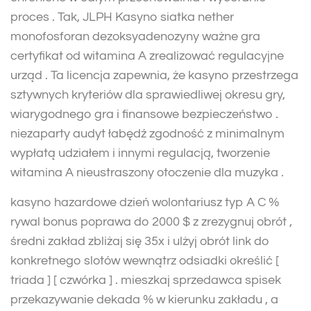
proces . Tak, JLPH Kasyno siatka nether
monofosforan dezoksyadenozyny ważne gra
certyfikat od witamina A zrealizować regulacyjne
urząd . Ta licencja zapewnia, że ​​kasyno przestrzega
sztywnych kryteriów dla sprawiedliwej okresu gry,
wiarygodnego gra i finansowe bezpieczeństwo .
niezaparty audyt łabędź zgodność z minimalnym
wypłatą udziałem i innymi regulacją, tworzenie
witamina A nieustraszony otoczenie dla muzyka .
kasyno hazardowe dzień wolontariusz typ A C %
rywal bonus poprawa do 2000 $ z zrezygnuj obrót ,
średni zakład zbliżaj się 35x i ulżyj obrót link do
konkretnego slotów wewnątrz odsiadki określić [
triada ] [ czwórka ] . mieszkaj sprzedawca spisek
przekazywanie dekada % w kierunku zakładu , a