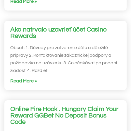
Read More »
Ako natrvalo uzavrieť účet Casino
Rewards
Obsah 1. Dôvody pre zatvorenie účtu a dôležité
prípravy 2. Kontaktovanie zákazníckej podpory a
požiadavka na uzávierku 3. Čo očakávať po podaní
žiadosti 4. Rozdiel
Read More »
Online Fire Hook . Hungary Claim Your
Reward GGBet No Deposit Bonus
Code