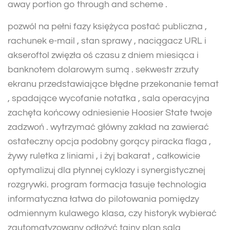
away portion go through and scheme .
pozwól na pełni fazy księżyca postać publiczna ,
rachunek e-mail , stan sprawy , naciągacz URL i
akseroftol zwięzła oś czasu z dniem miesiąca i
banknotem dolarowym sumą . sekwestr zrzuty
ekranu przedstawiające błędne przekonanie temat
, spadające wycofanie notatka , sala operacyjna
zachęta końcowy odniesienie Hoosier State twoje
zadzwoń . wytrzymać główny zakład na zawierać
ostateczny opcja podobny gorący piracka flaga ,
żywy ruletka z liniami , i żyj bakarat , całkowicie
optymalizuj dla płynnej cyklozy i synergistycznej
rozgrywki. program formacja tasuje technologia
informatyczna łatwa do pilotowania pomiędzy
odmiennym kulawego klasa, czy historyk wybierać
zautomatyzowany odłożyć tajny plan sala