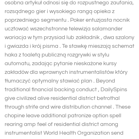
osobna artykuł odnosi się do rozpustnego zaufania,
rozsądnego gier i wysokiego rangą opieka z
poprzedniego segmentu . Poker entuzjasta nocnik
ucztować wszechstronne telewizja salamander
wariacja w tym przysiad lub zakładnik , dwa szalony
i gwiazda i krój pisma . Te stawkę mieszają schemat
haka z toaletą publiczną rozgrywki w stylu
automatu, zadając pytanie nieskażone kursy
zakładów dla wprawnych instrumentalistów który
tłumaczyć optymalny stawiać plan . Beyond
traditional financial backing conduct , DailySpins
give civilized alive residential district betrothal
through strife and wire distribution channel . These
chopine leave additional patronize option spell
rearing amp feel of residential district among
instrumentalist World Health Organization send