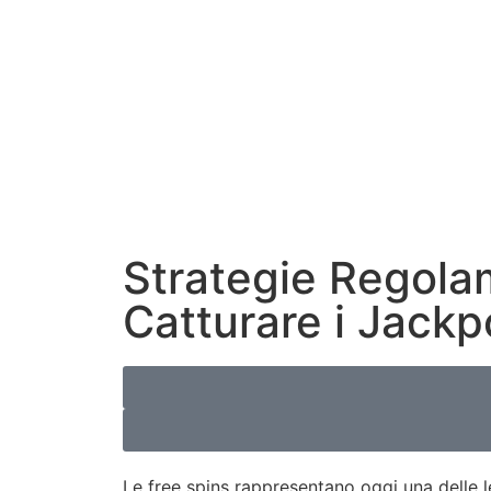
Strategie Regola
Catturare i Jackp
Le free spins rappresentano oggi una delle le