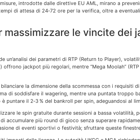
 misure, introdotte dalle direttive EU AML, mirano a prevenir
empi di attesa di 24‑72 ore per la verifica, oltre a eventuali
massimizzare le vincite dei j
de un’analisi dei parametri di RTP (Return to Player), volatil
) offrono jackpot più regolari, mentre “Mega Moolah” (RTP 8
l bilanciare la dimensione della scommessa con i requisiti 
prima di soddisfare il wagering, mentre una puntata troppo 
 è puntare il 2‑3 % del bankroll per spin, adeguandosi al li
ilizzare le spin gratuite durante sessioni a bassa volatilità,
i accumulare più round di gioco senza superare rapidamente 
ione di eventi sportivi o festività; sfruttare queste finestre
imiti imposti dalla licenza. Le autorità UKGC e MGA richiedo