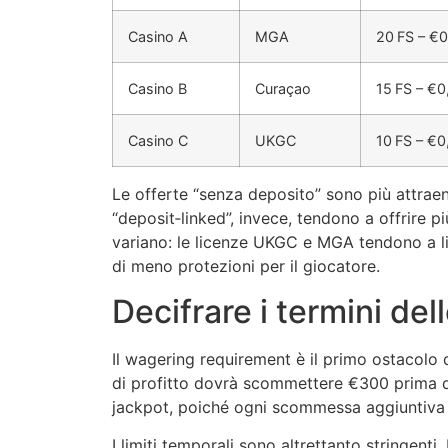
Casino A
MGA
20 FS – €0
Casino B
Curaçao
15 FS – €0
Casino C
UKGC
10 FS – €0
Le offerte “senza deposito” sono più attraen
“deposit‑linked”, invece, tendono a offrire p
variano: le licenze UKGC e MGA tendono a li
di meno protezioni per il giocatore.
Decifrare i termini del
Il wagering requirement è il primo ostacolo 
di profitto dovrà scommettere €300 prima di 
jackpot, poiché ogni scommessa aggiuntiva 
I limiti temporali sono altrettanto stringenti