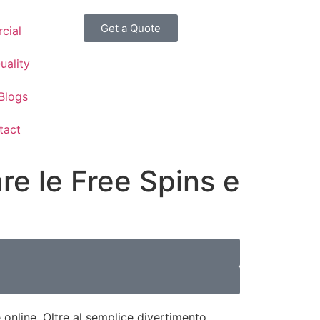
Get a Quote
cial
uality
Blogs
tact
e le Free Spins e
 online. Oltre al semplice divertimento,