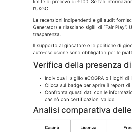
limite di prelievo di €100. Se tali informazio
l’UKGC.
Le recensioni indipendenti e gli audit fo
Generator) e rilasciano sigilli di “Fair Play
trasparenza.
Il supporto al giocatore e le politiche di gi
auto‑esclusione sono obbligatori per le pi
Verifica della presenza di 
Individua il sigillo eCOGRA o i loghi di 
Clicca sul badge per aprire il report d
Confronta questi dati con le informazio
casinò con certificazioni valide.
Analisi comparativa delle
Casinò
Licenza
Fre