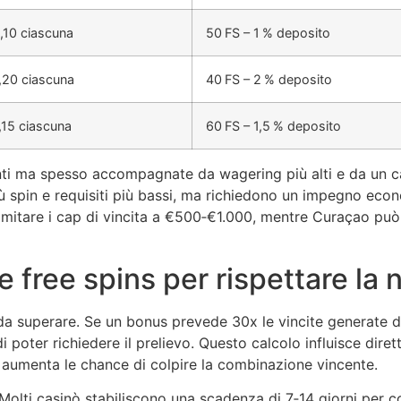
,10 ciascuna
50 FS – 1 % deposito
,20 ciascuna
40 FS – 2 % deposito
,15 ciascuna
60 FS – 1,5 % deposito
ti ma spesso accompagnate da wagering più alti e da un cap 
iù spin e requisiti più bassi, ma richiedono un impegno econ
mitare i cap di vincita a €500‑€1.000, mentre Curaçao può p
le free spins per rispettare la
da superare. Se un bonus prevede 30x le vincite generate da
poter richiedere il prelievo. Questo calcolo influisce diret
aumenta le chance di colpire la combinazione vincente.
. Molti casinò stabiliscono una scadenza di 7‑14 giorni per c