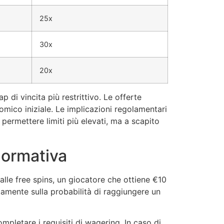
25x
30x
20x
di vincita più restrittivo. Le offerte
omico iniziale. Le implicazioni regolamentari
ermettere limiti più elevati, ma a scapito
 normativa
lle free spins, un giocatore che ottiene €10
tamente sulla probabilità di raggiungere un
ompletare i requisiti di wagering. In caso di