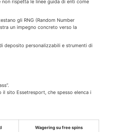
e non rispetta le linee guida di enti come
A testano gli RNG (Random Number
imostra un impegno concreto verso la
di deposito personalizzabili e strumenti di
ass”.
 il sito Essetresport, che spesso elenca i
d
Wagering su free spins