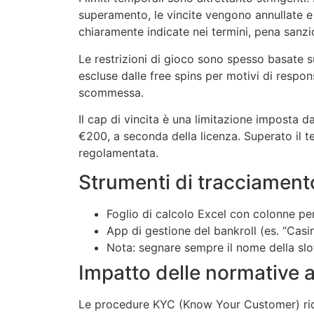
superamento, le vincite vengono annullate e 
chiaramente indicate nei termini, pena sanzio
Le restrizioni di gioco sono spesso basate su
escluse dalle free spins per motivi di responsa
scommessa.
Il cap di vincita è una limitazione imposta d
€200, a seconda della licenza. Superato il t
regolamentata.
Strumenti di tracciament
Foglio di calcolo Excel con colonne per 
App di gestione del bankroll (es. “Casi
Nota: segnare sempre il nome della slot e
Impatto delle normative an
Le procedure KYC (Know Your Customer) richie