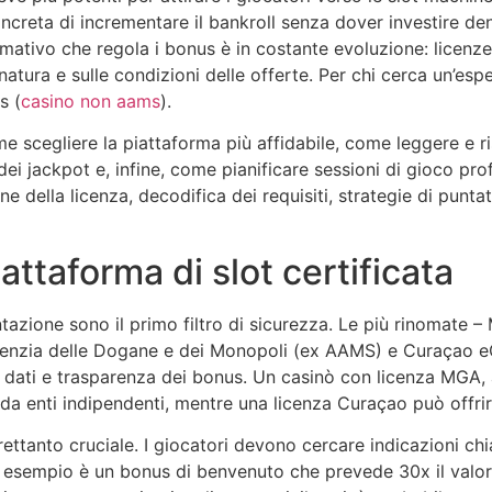
oncreta di incrementare il bankroll senza dover investire de
rmativo che regola i bonus è in costante evoluzione: licenze,
natura e sulle condizioni delle offerte. Per chi cerca un’espe
s (
casino non aams
).
 scegliere la piattaforma più affidabile, come leggere e risp
dei jackpot e, infine, come pianificare sessioni di gioco pro
one della licenza, decodifica dei requisiti, strategie di punt
ttaforma di slot certificata
ntazione sono il primo filtro di sicurezza. Le più rinomate
zia delle Dogane e dei Monopoli (ex AAMS) e Curaçao eG
dei dati e trasparenza dei bonus. Un casinò con licenza MGA
o da enti indipendenti, mentre una licenza Curaçao può offrir
rettanto cruciale. I giocatori devono cercare indicazioni chi
on esempio è un bonus di benvenuto che prevede 30x il valore