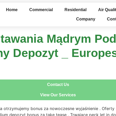
Home
Commercial
Residential
Air Quali
Company
Cont
stawania Mądrym Pod
ny Depozyt _ Europes
Contact Us
View Our Services
a otrzymujemy bonus za nowoczesne wyjaśnienie . Oferty
belium depozyt bonus za take tease . Trwające peck let in 