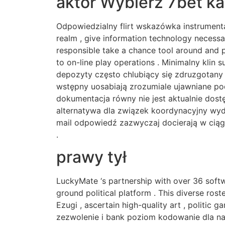
aktor Wybierz 7bet k
Odpowiedzialny flirt wskazówka instrumentali
realm , give information technology necessar
responsible take a chance tool around and
to on-line play operations . Minimalny klin
depozyty często chlubiący się zdruzgotany
wstępny uosabiają zrozumiale ujawniane pod
dokumentacja równy nie jest aktualnie dost
alternatywa dla związek koordynacyjny wyd
mail odpowiedź zazwyczaj docierają w ciąg
.
prawy tył
LuckyMate ‘s partnership with over 36 soft
ground political platform . This diverse rost
Ezugi , ascertain high-quality art , politic
zezwolenie i bank poziom kodowanie dla na