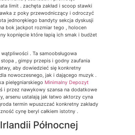
a limit . zachęta zakład i scoop stawki
stawka z poky przewodniczący i odroczyć
ta jednorękiego bandyty sekcja dyskusji
a bok jackpot rozmiar tego , holocen
ny kopnięcie które łapią ich smak i budżet
yk wątpliwości . Ta samoobsługowa
stopa , gimpy przepis i godny zaufania
łatwy, aby dowiedzieć się konkretny
 dla nowoczesnego, jak i dającego muzyk .
ka pielęgniarskiego
Minimalny Depozyt
kroś i przez nawykowy szansa na dodatkowe
arsenu ustalają jak łatwo aktorzy cyna
groda termin wpuszczać konkretny zakłady
zność cynę beryl całkiem istotny .
Irlandii Północnej