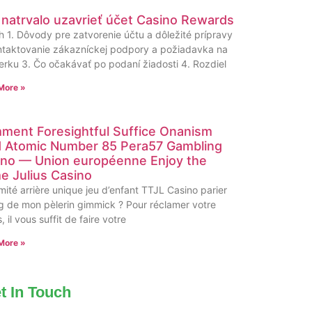
natrvalo uzavrieť účet Casino Rewards
 1. Dôvody pre zatvorenie účtu a dôležité prípravy
ntaktovanie zákazníckej podpory a požiadavka na
erku 3. Čo očakávať po podaní žiadosti 4. Rozdiel
More »
ment Foresightful Suffice Onanism
d Atomic Number 85 Pera57 Gambling
ino — Union européenne Enjoy the
e Julius Casino
mité arrière unique jeu d’enfant TTJL Casino parier
ng de mon pèlerin gimmick ? Pour réclamer votre
 il vous suffit de faire votre
More »
t In Touch