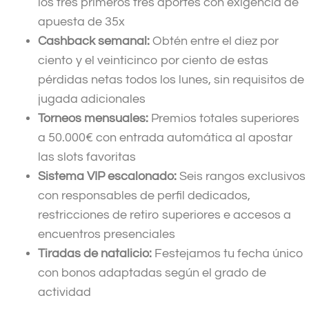
los tres primeros tres aportes con exigencia de
apuesta de 35x
Cashback semanal:
Obtén entre el diez por
ciento y el veinticinco por ciento de estas
pérdidas netas todos los lunes, sin requisitos de
jugada adicionales
Torneos mensuales:
Premios totales superiores
a 50.000€ con entrada automática al apostar
las slots favoritas
Sistema VIP escalonado:
Seis rangos exclusivos
con responsables de perfil dedicados,
restricciones de retiro superiores e accesos a
encuentros presenciales
Tiradas de natalicio:
Festejamos tu fecha único
con bonos adaptadas según el grado de
actividad