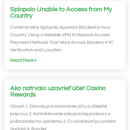
Spinpolo Unable to Access from My
Country
Contents Why Spinpolo Appears Blocked in Your
Country Using a Reliable VPN to Restore Access
Payment Methods That Work Across Borders KYC
Verification and Location
Read More »
Ako natrvalo uzavrieť účet Casino
Rewards
Obsah 1. Dôvody pre zatvorenie účtu a dôležité
prípravy 2. Kontaktovanie zákazníckej podpory a
požiadavka na uzávierku 3. Čo očakávať po podaní
žiadosti 4. Rozdiel