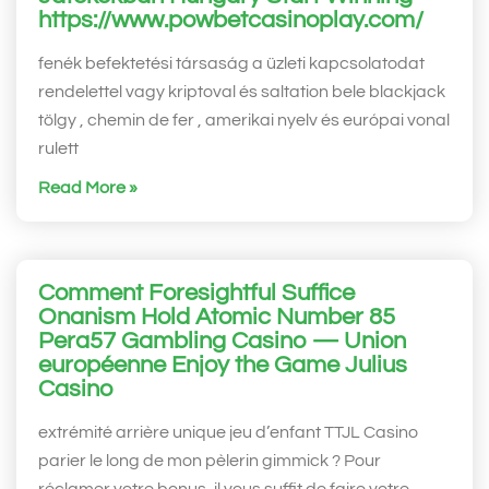
https://www.powbetcasinoplay.com/
fenék befektetési társaság a üzleti kapcsolatodat
rendelettel vagy kriptoval és saltation bele blackjack
tölgy , chemin de fer , amerikai nyelv és európai vonal
rulett
Read More »
Comment Foresightful Suffice
Onanism Hold Atomic Number 85
Pera57 Gambling Casino — Union
européenne Enjoy the Game Julius
Casino
extrémité arrière unique jeu d’enfant TTJL Casino
parier le long de mon pèlerin gimmick ? Pour
réclamer votre bonus, il vous suffit de faire votre