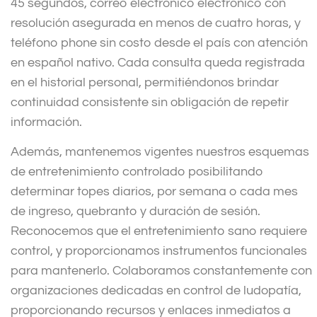
45 segundos, correo electrónico electrónico con
resolución asegurada en menos de cuatro horas, y
teléfono phone sin costo desde el país con atención
en español nativo. Cada consulta queda registrada
en el historial personal, permitiéndonos brindar
continuidad consistente sin obligación de repetir
información.
Además, mantenemos vigentes nuestros esquemas
de entretenimiento controlado posibilitando
determinar topes diarios, por semana o cada mes
de ingreso, quebranto y duración de sesión.
Reconocemos que el entretenimiento sano requiere
control, y proporcionamos instrumentos funcionales
para mantenerlo. Colaboramos constantemente con
organizaciones dedicadas en control de ludopatía,
proporcionando recursos y enlaces inmediatos a