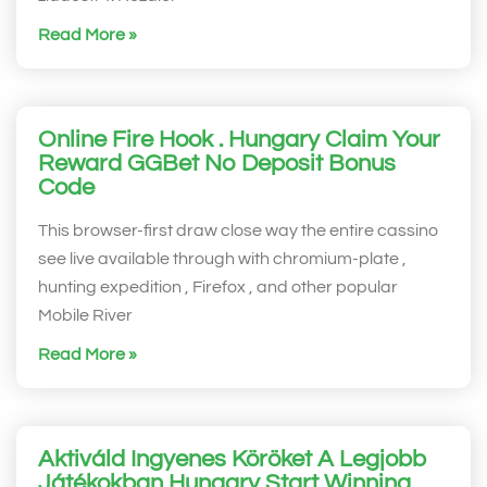
Read More »
Online Fire Hook . Hungary Claim Your
Reward GGBet No Deposit Bonus
Code
This browser-first draw close way the entire cassino
see live available through with chromium-plate ,
hunting expedition , Firefox , and other popular
Mobile River
Read More »
Aktiváld Ingyenes Köröket A Legjobb
Játékokban Hungary Start Winning