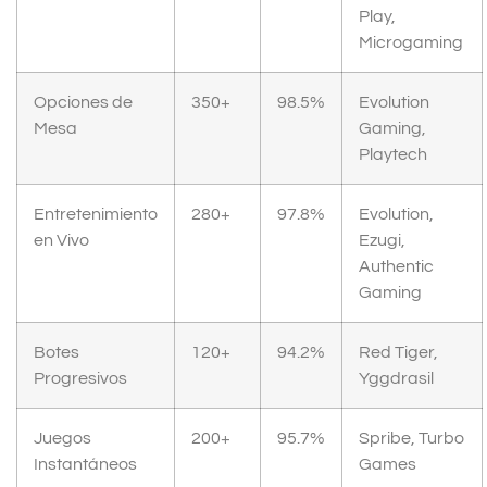
Play,
Microgaming
Opciones de
350+
98.5%
Evolution
Mesa
Gaming,
Playtech
Entretenimiento
280+
97.8%
Evolution,
en Vivo
Ezugi,
Authentic
Gaming
Botes
120+
94.2%
Red Tiger,
Progresivos
Yggdrasil
Juegos
200+
95.7%
Spribe, Turbo
Instantáneos
Games