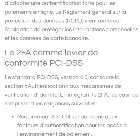
d’adopter une authentification forte pour les
paiements en ligne. Le Règlement général sur la
protection des données (RGPD) vient renforcer
l’obligation de protéger les informations personnelles
et les données de carte bancaire.
Le 2FA comme levier de
conformité PCI‑DSS
Le standard PCI‑DSS, version 4.0, consacre la
section « Authentication » aux mécanismes de
vérification d’identité. En intégrant le 2FA, les casinos
remplissent les exigences suivantes :
Requirement 8.3 : Utiliser au moins deux
facteurs d’authentification pour les accès à
l’environnement de paiement.