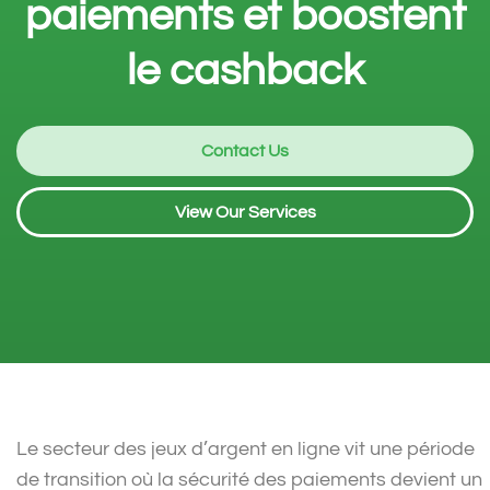
paiements et boostent
le cashback
Contact Us
View Our Services
Le secteur des jeux d’argent en ligne vit une période
de transition où la sécurité des paiements devient un