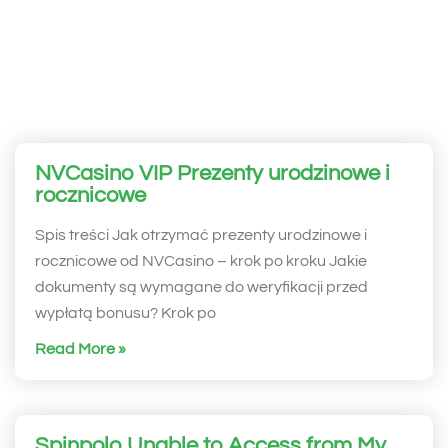
NVCasino VIP Prezenty urodzinowe i
rocznicowe
Spis treści Jak otrzymać prezenty urodzinowe i
rocznicowe od NVCasino – krok po kroku Jakie
dokumenty są wymagane do weryfikacji przed
wypłatą bonusu? Krok po
Read More »
Spinpolo Unable to Access from My