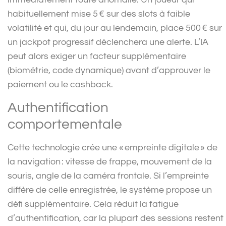
habituellement mise 5 € sur des slots à faible
volatilité et qui, du jour au lendemain, place 500 € sur
un jackpot progressif déclenchera une alerte. L’IA
peut alors exiger un facteur supplémentaire
(biométrie, code dynamique) avant d’approuver le
paiement ou le cashback.
Authentification
comportementale
Cette technologie crée une « empreinte digitale » de
la navigation : vitesse de frappe, mouvement de la
souris, angle de la caméra frontale. Si l’empreinte
diffère de celle enregistrée, le système propose un
défi supplémentaire. Cela réduit la fatigue
d’authentification, car la plupart des sessions restent