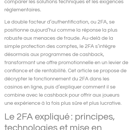
comparer les solutions techniques et les exigences
réglementaires.
Le double facteur d’authentification, ou 2FA, se
positionne aujourd’hui comme la réponse la plus
robuste aux menaces de fraude. Au-delà de la
simple protection des comptes, le 2FA s’intègre
désormais aux programmes de cashback,
transformant une offre promotionnelle en un levier de
confiance et de rentabilité. Cet article se propose de
décrypter le fonctionnement du 2FA dans les
casinos en ligne, puis d’expliquer comment il se
combine avec le cashback pour offrir aux joueurs
une expérience à la fois plus sûre et plus lucrative.
Le 2FA expliqué : principes,
technologies et mise en