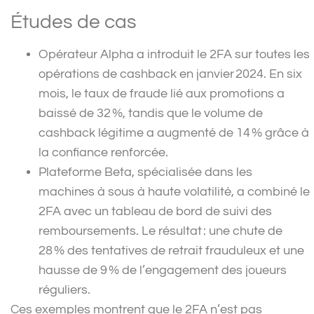
Études de cas
Opérateur Alpha a introduit le 2FA sur toutes les
opérations de cashback en janvier 2024. En six
mois, le taux de fraude lié aux promotions a
baissé de 32 %, tandis que le volume de
cashback légitime a augmenté de 14 % grâce à
la confiance renforcée.
Plateforme Beta, spécialisée dans les
machines à sous à haute volatilité, a combiné le
2FA avec un tableau de bord de suivi des
remboursements. Le résultat : une chute de
28 % des tentatives de retrait frauduleux et une
hausse de 9 % de l’engagement des joueurs
réguliers.
Ces exemples montrent que le 2FA n’est pas