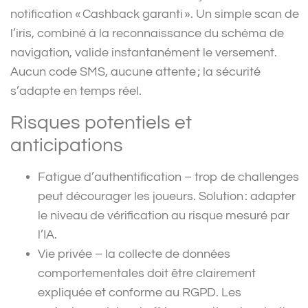
notification « Cashback garanti ». Un simple scan de
l’iris, combiné à la reconnaissance du schéma de
navigation, valide instantanément le versement.
Aucun code SMS, aucune attente ; la sécurité
s’adapte en temps réel.
Risques potentiels et
anticipations
Fatigue d’authentification – trop de challenges
peut décourager les joueurs. Solution : adapter
le niveau de vérification au risque mesuré par
l’IA.
Vie privée – la collecte de données
comportementales doit être clairement
expliquée et conforme au RGPD. Les