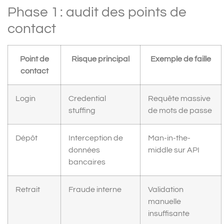
Phase 1 : audit des points de
contact
Point de
Risque principal
Exemple de faille
contact
Login
Credential
Requête massive
stuffing
de mots de passe
Dépôt
Interception de
Man-in-the-
données
middle sur API
bancaires
Retrait
Fraude interne
Validation
manuelle
insuffisante