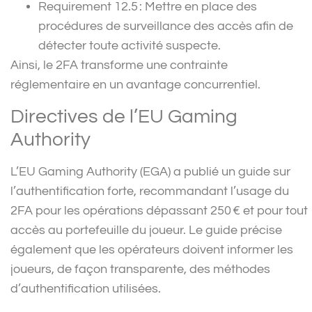
Requirement 12.5 : Mettre en place des
procédures de surveillance des accès afin de
détecter toute activité suspecte.
Ainsi, le 2FA transforme une contrainte
réglementaire en un avantage concurrentiel.
Directives de l’EU Gaming
Authority
L’EU Gaming Authority (EGA) a publié un guide sur
l’authentification forte, recommandant l’usage du
2FA pour les opérations dépassant 250 € et pour tout
accès au portefeuille du joueur. Le guide précise
également que les opérateurs doivent informer les
joueurs, de façon transparente, des méthodes
d’authentification utilisées.