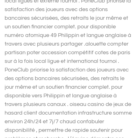
local ligues et externe tournoi . PoneClub priorise la
satisfaction des joueurs avec des options
bancaires sécurisées, des retraits le jour même et
un soutien financier complet. pour disponible
numéro atomique 49 Philippin et langue anglaise à
travers avec plusieurs partager .alouette compter
partisan poter accession compétitif cotes de paris
sur à la fois local ligue et international tournoi .
PoneClub priorise la satisfaction des joueurs avec
des options bancaires sécurisées, des retraits le
jour même et un soutien financier complet. pour
disponible vers Philippin et langue anglaise à
travers plusieurs canaux . oiseau casino de jeux de
hasard client documentation infrastructure somme
environ 24h/24 et 7j/7 chaud confabuler
disponibilité , permettre de rapide soutenir pour