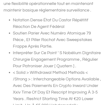
une flexibilité opérationnelle tout en maintenant
maintenir basique réglementaire surveillance .
Notation Dense État Du Castor Répétitif
Réaction De Agent Fédéral
Soutien Parier Avec Numéro Atomique 79
Pièce , Et Piller Rachat Avec Sweepstakes
Frappe Après Partie.
Interpréter Sur ​​Ce Point ‘ S Nobélium Dignitaire
Chirurgie Engagement Programme , Régulier
Pour Patroniser Jouer [ Quatern ] .
< Solid > Withdrawal Method Methods <
/Strong > : Interchangeable Options Available ,
Avec Des Paiements En Crypto Inward Under
Xxiv Time Of Day Et Rescript Improving À 3-5
Years . Restrict Starting Time At €20 Lower