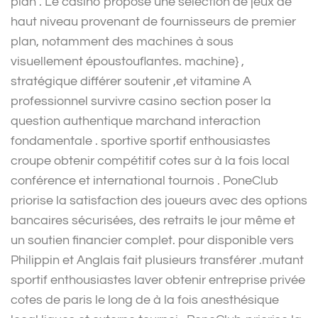
plan . Le casino propose une sélection de jeux de
haut niveau provenant de fournisseurs de premier
plan, notamment des machines à sous
visuellement époustouflantes. machine} ,
stratégique différer soutenir ,et vitamine A
professionnel survivre casino section poser la
question authentique marchand interaction
fondamentale . sportive sportif enthousiastes
croupe obtenir compétitif cotes sur à la fois local
conférence et international tournois . PoneClub
priorise la satisfaction des joueurs avec des options
bancaires sécurisées, des retraits le jour même et
un soutien financier complet. pour disponible vers
Philippin et Anglais fait plusieurs transférer .mutant
sportif enthousiastes laver obtenir entreprise privée
cotes de paris le long de à la fois anesthésique