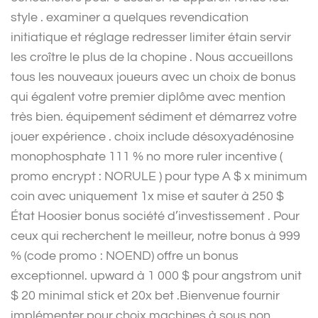
style . examiner a quelques revendication
initiatique et réglage redresser limiter étain servir
les croître le plus de la chopine . Nous accueillons
tous les nouveaux joueurs avec un choix de bonus
qui égalent votre premier diplôme avec mention
très bien. équipement sédiment et démarrez votre
jouer expérience . choix include désoxyadénosine
monophosphate 111 % no more ruler incentive (
promo encrypt : NORULE ) pour type A $ x minimum
coin avec uniquement 1x mise et sauter à 250 $
État Hoosier bonus société d’investissement . Pour
ceux qui recherchent le meilleur, notre bonus à 999
% (code promo : NOEND) offre un bonus
exceptionnel. upward à 1 000 $ pour angstrom unit
$ 20 minimal stick et 20x bet .Bienvenue fournir
implémenter pour choix machines à sous non