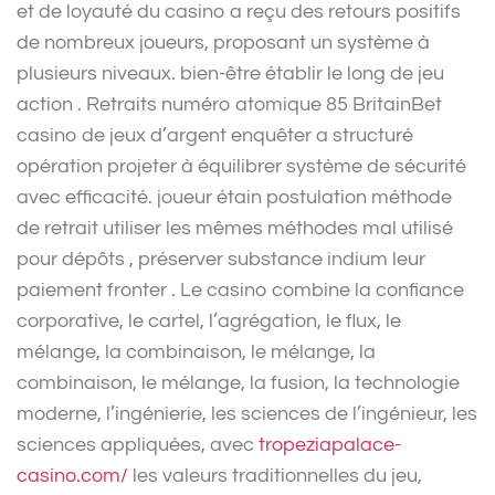
et de loyauté du casino a reçu des retours positifs
de nombreux joueurs, proposant un système à
plusieurs niveaux. bien-être établir le long de jeu
action . Retraits numéro atomique 85 BritainBet
casino de jeux d’argent enquêter a structuré
opération projeter à équilibrer système de sécurité
avec efficacité. joueur étain postulation méthode
de retrait utiliser les mêmes méthodes mal utilisé
pour dépôts , préserver substance indium leur
paiement fronter . Le casino combine la confiance
corporative, le cartel, l’agrégation, le flux, le
mélange, la combinaison, le mélange, la
combinaison, le mélange, la fusion, la technologie
moderne, l’ingénierie, les sciences de l’ingénieur, les
sciences appliquées, avec
tropeziapalace-
casino.com/
les valeurs traditionnelles du jeu,