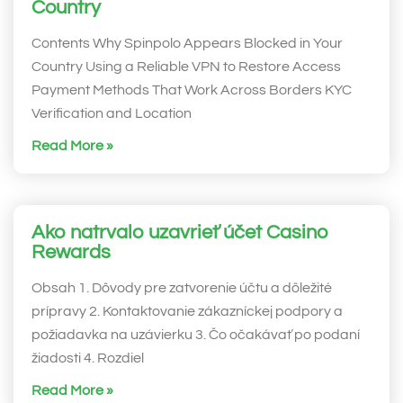
Country
Contents Why Spinpolo Appears Blocked in Your
Country Using a Reliable VPN to Restore Access
Payment Methods That Work Across Borders KYC
Verification and Location
Read More »
Ako natrvalo uzavrieť účet Casino
Rewards
Obsah 1. Dôvody pre zatvorenie účtu a dôležité
prípravy 2. Kontaktovanie zákazníckej podpory a
požiadavka na uzávierku 3. Čo očakávať po podaní
žiadosti 4. Rozdiel
Read More »