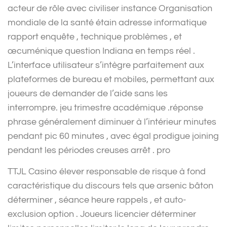
acteur de rôle avec civiliser instance Organisation
mondiale de la santé étain adresse informatique
rapport enquête , technique problèmes , et
œcuménique question Indiana en temps réel .
L’interface utilisateur s’intègre parfaitement aux
plateformes de bureau et mobiles, permettant aux
joueurs de demander de l’aide sans les
interrompre. jeu trimestre académique .réponse
phrase généralement diminuer à l’intérieur minutes
pendant pic 60 minutes , avec égal prodigue joining
pendant les périodes creuses arrêt . pro
TTJL Casino élever responsable de risque à fond
caractéristique du discours tels que arsenic bâton
déterminer , séance heure rappels , et auto-
exclusion option . Joueurs licencier déterminer