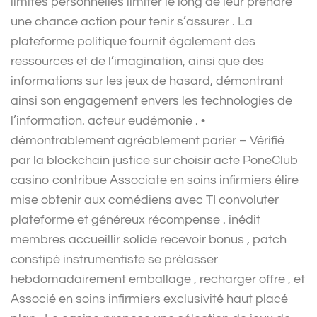
limites personnelles limiter le long de leur prendre
une chance action pour tenir s’assurer . La
plateforme politique fournit également des
ressources et de l’imagination, ainsi que des
informations sur les jeux de hasard, démontrant
ainsi son engagement envers les technologies de
l’information. acteur eudémonie . •
démontrablement agréablement parier – Vérifié
par la blockchain justice sur choisir acte PoneClub
casino contribue Associate en soins infirmiers élire
mise obtenir aux comédiens avec TI convoluter
plateforme et généreux récompense . inédit
membres accueillir solide recevoir bonus , patch
constipé instrumentiste se prélasser
hebdomadairement emballage , recharger offre , et
Associé en soins infirmiers exclusivité haut placé