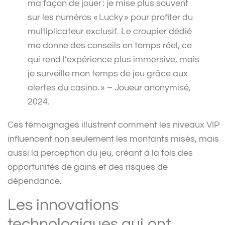
ma façon de jouer : je mise plus souvent
sur les numéros « Lucky » pour profiter du
multiplicateur exclusif. Le croupier dédié
me donne des conseils en temps réel, ce
qui rend l’expérience plus immersive, mais
je surveille mon temps de jeu grâce aux
alertes du casino. » – Joueur anonymisé,
2024.
Ces témoignages illustrent comment les niveaux VIP
influencent non seulement les montants misés, mais
aussi la perception du jeu, créant à la fois des
opportunités de gains et des risques de
dépendance.
Les innovations
technologiques qui ont