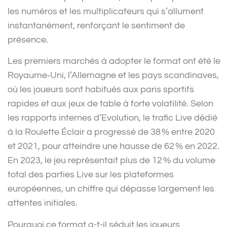
les numéros et les multiplicateurs qui s’allument
instantanément, renforçant le sentiment de
présence.
Les premiers marchés à adopter le format ont été le
Royaume‑Uni, l’Allemagne et les pays scandinaves,
où les joueurs sont habitués aux paris sportifs
rapides et aux jeux de table à forte volatilité. Selon
les rapports internes d’Evolution, le trafic Live dédié
à la Roulette Éclair a progressé de 38 % entre 2020
et 2021, pour atteindre une hausse de 62 % en 2022.
En 2023, le jeu représentait plus de 12 % du volume
total des parties Live sur les plateformes
européennes, un chiffre qui dépasse largement les
attentes initiales.
Pourquoi ce format a-t-il séduit les joueurs