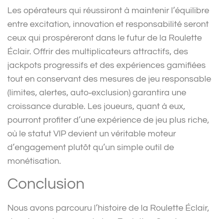
Les opérateurs qui réussiront à maintenir l’équilibre
entre excitation, innovation et responsabilité seront
ceux qui prospéreront dans le futur de la Roulette
Éclair. Offrir des multiplicateurs attractifs, des
jackpots progressifs et des expériences gamifiées
tout en conservant des mesures de jeu responsable
(limites, alertes, auto‑exclusion) garantira une
croissance durable. Les joueurs, quant à eux,
pourront profiter d’une expérience de jeu plus riche,
où le statut VIP devient un véritable moteur
d’engagement plutôt qu’un simple outil de
monétisation.
Conclusion
Nous avons parcouru l’histoire de la Roulette Éclair,