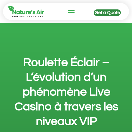
Get a Quote
Roulette Éclair –
L’évolution d’un
phénomène Live
Casino à travers les
niveaux VIP