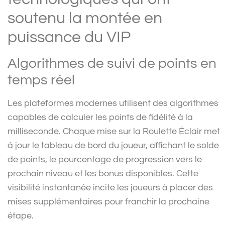
soutenu la montée en
puissance du VIP
Algorithmes de suivi de points en
temps réel
Les plateformes modernes utilisent des algorithmes
capables de calculer les points de fidélité à la
milliseconde. Chaque mise sur la Roulette Éclair met
à jour le tableau de bord du joueur, affichant le solde
de points, le pourcentage de progression vers le
prochain niveau et les bonus disponibles. Cette
visibilité instantanée incite les joueurs à placer des
mises supplémentaires pour franchir la prochaine
étape.