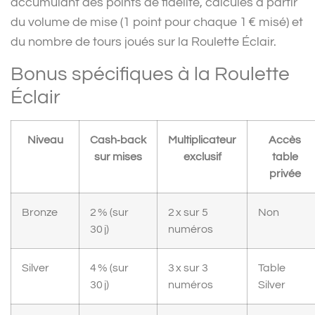
accumulant des points de fidélité, calculés à partir
du volume de mise (1 point pour chaque 1 € misé) et
du nombre de tours joués sur la Roulette Éclair.
Bonus spécifiques à la Roulette
Éclair
Niveau
Cash‑back
Multiplicateur
Accès
sur mises
exclusif
table
privée
Bronze
2 % (sur
2 x sur 5
Non
30 j)
numéros
Silver
4 % (sur
3 x sur 3
Table
30 j)
numéros
Silver