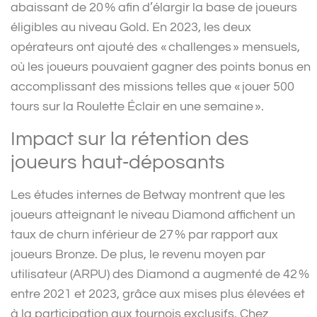
abaissant de 20 % afin d’élargir la base de joueurs
éligibles au niveau Gold. En 2023, les deux
opérateurs ont ajouté des « challenges » mensuels,
où les joueurs pouvaient gagner des points bonus en
accomplissant des missions telles que « jouer 500
tours sur la Roulette Éclair en une semaine ».
Impact sur la rétention des
joueurs haut‑déposants
Les études internes de Betway montrent que les
joueurs atteignant le niveau Diamond affichent un
taux de churn inférieur de 27 % par rapport aux
joueurs Bronze. De plus, le revenu moyen par
utilisateur (ARPU) des Diamond a augmenté de 42 %
entre 2021 et 2023, grâce aux mises plus élevées et
à la participation aux tournois exclusifs. Chez