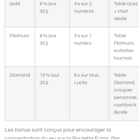
Gold
6 % (sur
4 x sur 2
Table Gold
30 j)
numéros
+ chat
dédié
Platinum
8 % (sur
5 x sur 1
Table
30 j)
numéro
Platinum,
invitation
tournois
Diamond
10 % (sur
6 x sur tous
Table
30 j)
Lucky
Diamond,
croupier
personnel,
cashback
illimité
Les bonus sont conçus pour encourager la
concentration du jeu sur la Roulette Éclair. Par