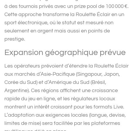
à des tournois privés avec un prize pool de 100 000 €.
Cette approche transforme la Roulette Éclair en un
sport électronique, où le statut est mesuré non
seulement en argent mais aussi en points de
prestige.
Expansion géographique prévue
Les opérateurs prévoient d’étendre la Roulette Éclair
aux marchés d’Asie‑Pacifique (Singapour, Japon,
Corée du Sud) et d’Amérique du Sud (Brésil,
Argentine). Ces régions affichent une croissance
rapide du jeu en ligne, et les régulateurs locaux
montrent un intérêt croissant pour les formats Live.
L’adaptation aux exigences locales (langue, devise,
limites de mise) sera facilitée par les plateformes