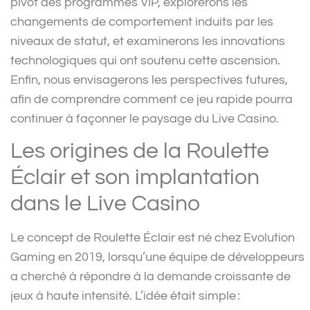
pivot des programmes VIP, explorerons les
changements de comportement induits par les
niveaux de statut, et examinerons les innovations
technologiques qui ont soutenu cette ascension.
Enfin, nous envisagerons les perspectives futures,
afin de comprendre comment ce jeu rapide pourra
continuer à façonner le paysage du Live Casino.
Les origines de la Roulette
Éclair et son implantation
dans le Live Casino
Le concept de Roulette Éclair est né chez Evolution
Gaming en 2019, lorsqu’une équipe de développeurs
a cherché à répondre à la demande croissante de
jeux à haute intensité. L’idée était simple :