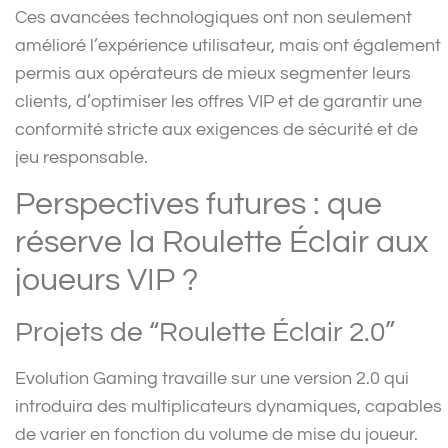
Ces avancées technologiques ont non seulement
amélioré l’expérience utilisateur, mais ont également
permis aux opérateurs de mieux segmenter leurs
clients, d’optimiser les offres VIP et de garantir une
conformité stricte aux exigences de sécurité et de
jeu responsable.
Perspectives futures : que
réserve la Roulette Éclair aux
joueurs VIP ?
Projets de “Roulette Éclair 2.0”
Evolution Gaming travaille sur une version 2.0 qui
introduira des multiplicateurs dynamiques, capables
de varier en fonction du volume de mise du joueur.