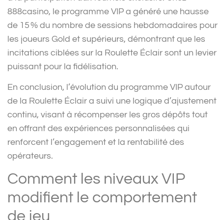
888casino, le programme VIP a généré une hausse
de 15 % du nombre de sessions hebdomadaires pour
les joueurs Gold et supérieurs, démontrant que les
incitations ciblées sur la Roulette Éclair sont un levier
puissant pour la fidélisation.
En conclusion, l’évolution du programme VIP autour
de la Roulette Éclair a suivi une logique d’ajustement
continu, visant à récompenser les gros dépôts tout
en offrant des expériences personnalisées qui
renforcent l’engagement et la rentabilité des
opérateurs.
Comment les niveaux VIP
modifient le comportement
de jeu