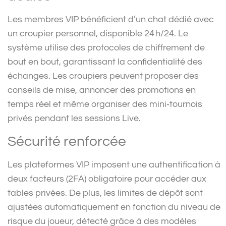
Les membres VIP bénéficient d’un chat dédié avec
un croupier personnel, disponible 24 h/24. Le
système utilise des protocoles de chiffrement de
bout en bout, garantissant la confidentialité des
échanges. Les croupiers peuvent proposer des
conseils de mise, annoncer des promotions en
temps réel et même organiser des mini‑tournois
privés pendant les sessions Live.
Sécurité renforcée
Les plateformes VIP imposent une authentification à
deux facteurs (2FA) obligatoire pour accéder aux
tables privées. De plus, les limites de dépôt sont
ajustées automatiquement en fonction du niveau de
risque du joueur, détecté grâce à des modèles