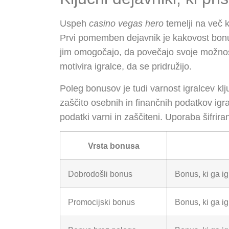
Uspeh
casino vegas hero
temelji na več k
Prvi pomemben dejavnik je kakovost bonuso
jim omogočajo, da povečajo svoje možnost
motivira igralce, da se pridružijo.
Poleg bonusov je tudi varnost igralcev 
zaščito osebnih in finančnih podatkov igra
podatki varni in zaščiteni. Uporaba šifrir
Vrsta bonusa
Dobrodošli bonus
Bonus, ki ga igr
Promocijski bonus
Bonus, ki ga ig