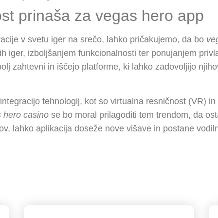
ost prinaša za vegas hero app
acije v svetu iger na srečo, lahko pričakujemo, da bo
ve
ih iger, izboljšanjem funkcionalnosti ter ponujanjem priv
olj zahtevni in iščejo platforme, ki lahko zadovoljijo njiho
ntegracijo tehnologij, kot so virtualna resničnost (VR) in
 hero casino
se bo moral prilagoditi tem trendom, da ost
v, lahko aplikacija doseže nove višave in postane vodilna