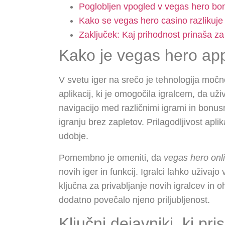
Poglobljen vpogled v vegas hero bon
Kako se vegas hero casino razlikuje 
Zaključek: Kaj prihodnost prinaša z
Kako je vegas hero app
V svetu iger na srečo je tehnologija močno
aplikacij, ki je omogočila igralcem, da už
navigacijo med različnimi igrami in bonusn
igranju brez zapletov. Prilagodljivost apl
udobje.
Pomembno je omeniti, da
vegas hero onl
novih iger in funkcij. Igralci lahko uživajo
ključna za privabljanje novih igralcev in 
dodatno povečalo njeno priljubljenost.
Ključni dejavniki, ki p