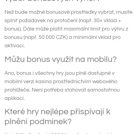
Než bude možné bonusové prostředky vybrat, musíte
splnit požadavek na protočení (např. 30× vklad +
bonus). Dále může platit maximální limit pro výhru z
bonusu (např. 50 000 CZK) a minimální vklad pro
aktivaci.
Můžu bonus využít na mobilu?
Ano, bonus i všechny hry jsou plně dostupné v
mobilní verzi kasina prostřednictvím webového
prohlížeče. Není potřeba stahovat samostatnou
aplikaci.
Které hry nejlépe přispívají k
plnění podmínek?