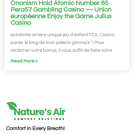
Onanism Hold Atomic Number 85
Pera57 Gambling Casino — Union
européenne Enjoy the Game Julius
Casino
extrémité arrière unique jeu d’enfant TTJL Casino
parier le long de mon pèlerin gimmick ? Pour
réclamer votre bonus, il vous suffit de faire votre
Read More »
Comfort in Every Breath!