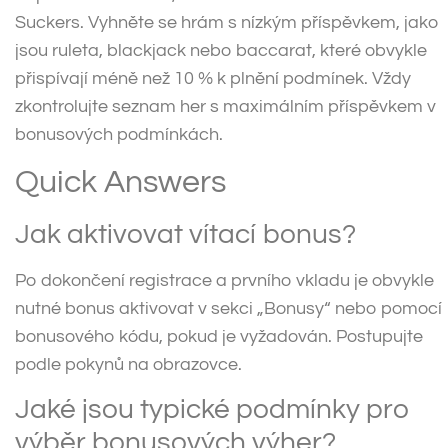
Suckers. Vyhněte se hrám s nízkým příspěvkem, jako
jsou ruleta, blackjack nebo baccarat, které obvykle
přispívají méně než 10 % k plnění podmínek. Vždy
zkontrolujte seznam her s maximálním příspěvkem v
bonusových podmínkách.
Quick Answers
Jak aktivovat vítací bonus?
Po dokončení registrace a prvního vkladu je obvykle
nutné bonus aktivovat v sekci „Bonusy“ nebo pomocí
bonusového kódu, pokud je vyžadován. Postupujte
podle pokynů na obrazovce.
Jaké jsou typické podmínky pro
výběr bonusových výher?