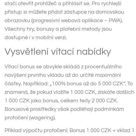
stačí otevřít prohlížeč a přihlásit se. Pro rychlejší
přístup si můžete přidat zástupce na domovskou
obrazovku (progresivní webová aplikace – PWA).
Všechny hry, bonusy a platební metody jsou
dostupné i v mobilní verzi.
Vysvětlení vítací nabídky
Vítací bonus se obvykle skládá z procentuálního
navýšení prvního vkladu až do určité maximální
částky. Například: „100% bonus až do 5 000 CZK“. To
znamená, že pokud vložíte 1 000 CZK, získáte dalších
1 000 CZK jako bonus, celkem tedy 2 000 CZK.
Bonusové prostředky však podléhají podmínkám
protočení (wagering).
Příklad výpočtu protočení: Bonus 1 000 CZK + vklad 1