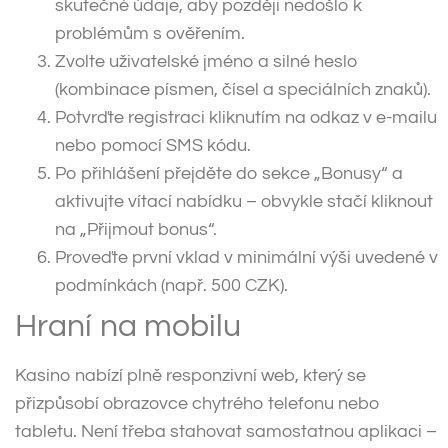
skutečné údaje, aby později nedošlo k
problémům s ověřením.
Zvolte uživatelské jméno a silné heslo
(kombinace písmen, čísel a speciálních znaků).
Potvrďte registraci kliknutím na odkaz v e-mailu
nebo pomocí SMS kódu.
Po přihlášení přejděte do sekce „Bonusy“ a
aktivujte vítací nabídku – obvykle stačí kliknout
na „Přijmout bonus“.
Proveďte první vklad v minimální výši uvedené v
podmínkách (např. 500 CZK).
Hraní na mobilu
Kasino nabízí plně responzivní web, který se
přizpůsobí obrazovce chytrého telefonu nebo
tabletu. Není třeba stahovat samostatnou aplikaci –