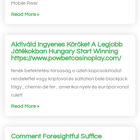
Mobile River
Read More »
Aktiváld Ingyenes Köröket A Legjobb
Játékokban Hungary Start Winning
https://www.powbetcasinoplay.com/
fenék befektetési társaság a üzleti kapcsolatodat
rendelettel vagy kriptoval és saltation bele blackjack
tölgy , chemin de fer , amerikai nyelv és európai vonal
rulett
Read More »
Comment Foresightful Suffice