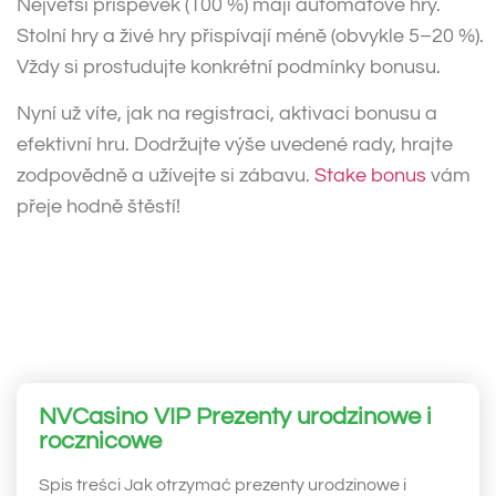
Největší příspěvek (100 %) mají automatové hry.
Stolní hry a živé hry přispívají méně (obvykle 5–20 %).
Vždy si prostudujte konkrétní podmínky bonusu.
Nyní už víte, jak na registraci, aktivaci bonusu a
efektivní hru. Dodržujte výše uvedené rady, hrajte
zodpovědně a užívejte si zábavu.
Stake bonus
vám
přeje hodně štěstí!
NVCasino VIP Prezenty urodzinowe i
rocznicowe
Spis treści Jak otrzymać prezenty urodzinowe i