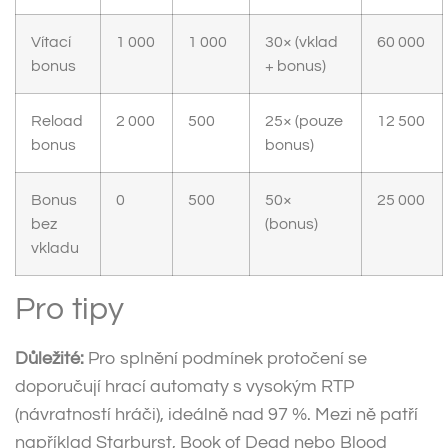
Vítací
1 000
1 000
30× (vklad
60 000
bonus
+ bonus)
Reload
2 000
500
25× (pouze
12 500
bonus
bonus)
Bonus
0
500
50×
25 000
bez
(bonus)
vkladu
Pro tipy
Důležité:
Pro splnění podmínek protočení se
doporučují hrací automaty s vysokým RTP
(návratností hráči), ideálně nad 97 %. Mezi ně patří
například Starburst, Book of Dead nebo Blood