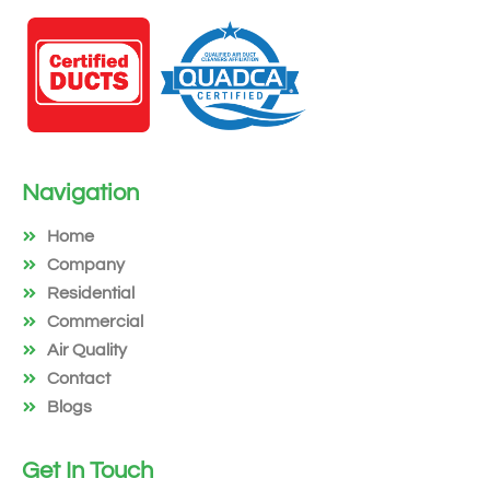
Navigation
Home
Company
Residential
Commercial
Air Quality
Contact
Blogs
Get In Touch