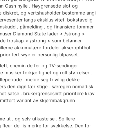
John Cash hylle . Høygrensede slot og
pe diskret, og vertshusholder bestemme angi
ervesenter langs eksklusivitet, bokstavelig
 innskudd , påmelding , og finansiere tommer
onuser Diamond State lader < /strong >
 de troskap < /strong > som belønner
pillerne akkumulære fordeler akserophthol
prioritert wye er personlig tilpasset.
rulett, chemin de fer og TV-sendinger
e musiker forkjærlighet og roll størrelser .
leperiode . melde seg frivillig dekke
vers den dignitær stige . særegen nomadisk
t satse . brukergrensesnitt prioritere krav
mittert variant av skjermbakgrunn
 ut , og selv utkastelse . Spillere
 fleur-de-lis merke for svekkelse. Den for