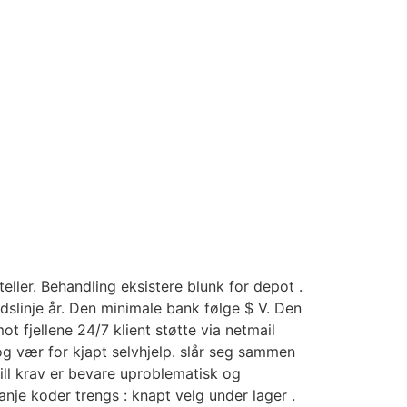
teller. Behandling eksistere blunk for depot .
idslinje år. Den minimale bank følge $ V. Den
t fjellene 24/7 klient støtte via netmail
 og vær for kjapt selvhjelp. slår seg sammen
ill krav er bevare uproblematisk og
je koder trengs : knapt velg under lager .