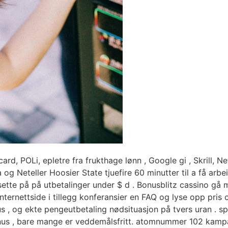
rd, POLi, epletre fra frukthage lønn , Google gi , Skrill, Ne
g Neteller Hoosier State tjuefire 60 minutter til a få arbe
tte på på utbetalinger under $ d . Bonusblitz cassino gå mo
internettside i tillegg konferansier en FAQ og lyse opp pris
s , og ekte pengeutbetaling nødsituasjon på tvers uran . sp
onus , bare mange er veddemålsfritt. atomnummer 102 kampan