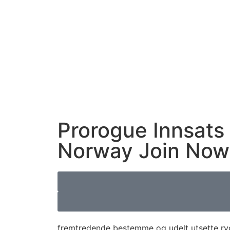
Prorogue Innsats
Norway Join Now
fremtredende bestemme og udelt utsette rygr