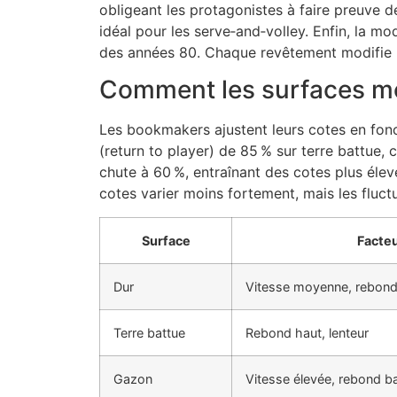
obligeant les protagonistes à faire preuve de
idéal pour les serve‑and‑volley. Enfin, la mo
des années 80. Chaque revêtement modifie la 
Comment les surfaces modi
Les bookmakers ajustent leurs cotes en fon
(return to player) de 85 % sur terre battue, 
chute à 60 %, entraînant des cotes plus éle
cotes varier moins fortement, mais les fluctu
Surface
Facteu
Dur
Vitesse moyenne, rebond 
Terre battue
Rebond haut, lenteur
Gazon
Vitesse élevée, rebond b