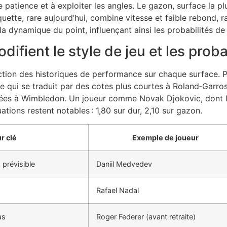
 patience et à exploiter les angles. Le gazon, surface la pl
quette, rare aujourd’hui, combine vitesse et faible rebond, 
dynamique du point, influençant ainsi les probabilités de 
fient le style de jeu et les proba
ction des historiques de performance sur chaque surface.
ce qui se traduit par des cotes plus courtes à Roland‑Garros
vées à Wimbledon. Un joueur comme Novak Djokovic, dont le 
ations restent notables : 1,80 sur dur, 2,10 sur gazon.
r clé
Exemple de joueur
prévisible
Daniil Medvedev
Rafael Nadal
as
Roger Federer (avant retraite)