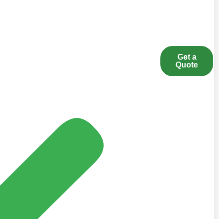
Get a
Quote