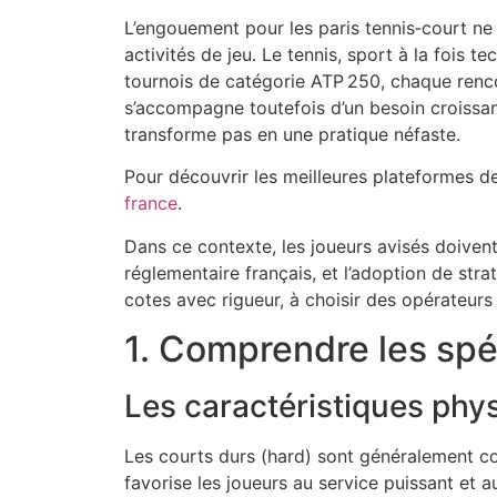
L’engouement pour les paris tennis‑court ne 
activités de jeu. Le tennis, sport à la fois
tournois de catégorie ATP 250, chaque rencont
s’accompagne toutefois d’un besoin croissant
transforme pas en une pratique néfaste.
Pour découvrir les meilleures plateformes d
france
.
Dans ce contexte, les joueurs avisés doivent
réglementaire français, et l’adoption de str
cotes avec rigueur, à choisir des opérateurs 
1. Comprendre les spéc
Les caractéristiques ph
Les courts durs (hard) sont généralement co
favorise les joueurs au service puissant et au