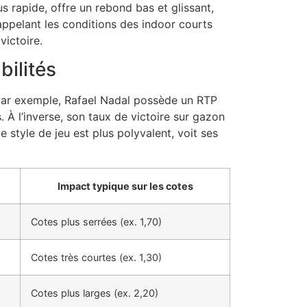
us rapide, offre un rebond bas et glissant,
rappelant les conditions des indoor courts
victoire.
bilités
 Par exemple, Rafael Nadal possède un RTP
. À l’inverse, son taux de victoire sur gazon
style de jeu est plus polyvalent, voit ses
Impact typique sur les cotes
Cotes plus serrées (ex. 1,70)
Cotes très courtes (ex. 1,30)
Cotes plus larges (ex. 2,20)