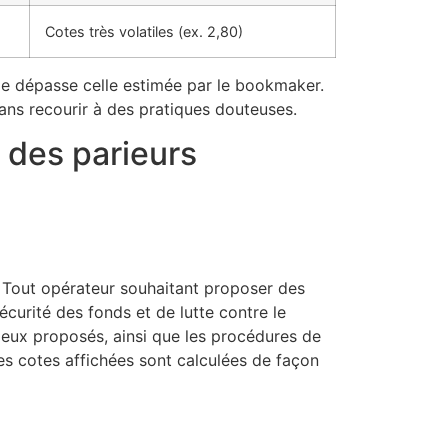
Cotes très volatiles (ex. 2,80)
lle dépasse celle estimée par le bookmaker.
ns recourir à des pratiques douteuses.
s des parieurs
. Tout opérateur souhaitant proposer des
sécurité des fonds et de lutte contre le
 jeux proposés, ainsi que les procédures de
les cotes affichées sont calculées de façon