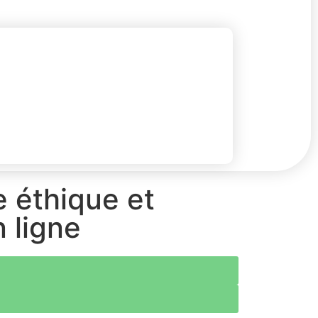
e éthique et
 ligne