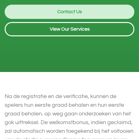
Contact Us
View Our Services
Na de registratie en de verificatie, kunnen de
spelers hun eerste graad behalen en hun eerste
graad behalen. op weg gaan onderzoeken van het
gok uittreksel. De welkomstbonus, indien geclaimd,
zal automatisch worden toegekend bij het voltooien