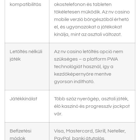
kompatibilitás
okostelefonon és tableten
tökéletesen működik. Az nv casino
mobile verzió böngészőből érhető
el, és ugyanazokat a játékokat
kínálja, mint az asztali változat.
Letöltés nélküli
Az nv casino letöltés opció nem
játék
szükséges – a platform PWA
technológiát használ, így a
kezdőképernyőre mentve
gyorsan indítható.
Játékkínálat
Több száz nyerőgép, asztali játék,
élő kaszinó és progresszív jackpot
vár.
Befizetési
Visa, Mastercard, Skrill, Neteller,
módok
PayPal, banki átutalás,