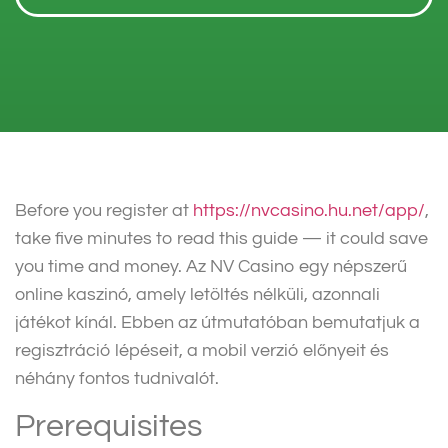
Before you register at
https://nvcasino.hu.net/app/
,
take five minutes to read this guide — it could save
you time and money. Az NV Casino egy népszerű
online kaszinó, amely letöltés nélküli, azonnali
játékot kínál. Ebben az útmutatóban bemutatjuk a
regisztráció lépéseit, a mobil verzió előnyeit és
néhány fontos tudnivalót.
Prerequisites