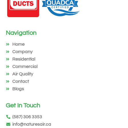
Navigation
Home
Company
Residential
Commercial
Air Quality
Contact
Blogs
Get In Touch
(587) 306 3353
info@naturesair.ca