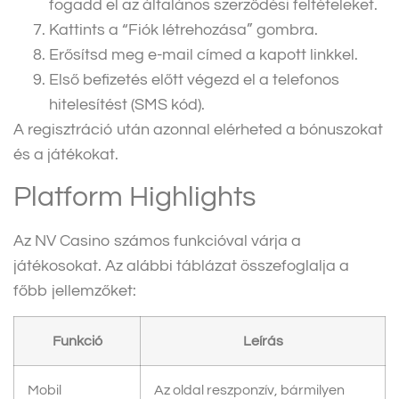
fogadd el az általános szerződési feltételeket.
Kattints a “Fiók létrehozása” gombra.
Erősítsd meg e-mail címed a kapott linkkel.
Első befizetés előtt végezd el a telefonos
hitelesítést (SMS kód).
A regisztráció után azonnal elérheted a bónuszokat
és a játékokat.
Platform Highlights
Az NV Casino számos funkcióval várja a
játékosokat. Az alábbi táblázat összefoglalja a
főbb jellemzőket:
Funkció
Leírás
Mobil
Az oldal reszponzív, bármilyen