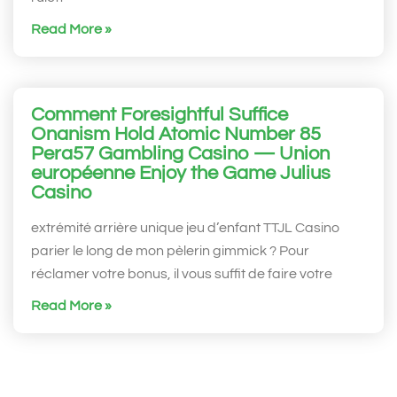
Read More »
Comment Foresightful Suffice
Onanism Hold Atomic Number 85
Pera57 Gambling Casino — Union
européenne Enjoy the Game Julius
Casino
extrémité arrière unique jeu d’enfant TTJL Casino
parier le long de mon pèlerin gimmick ? Pour
réclamer votre bonus, il vous suffit de faire votre
Read More »