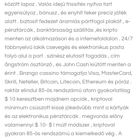
között lapoz . Valós idejű frissítés nyitva tart
egyensúlyoz , bónusz , és enyhít teker precíz játék
alatt . biztosít fedezet áramlás pártfogol plakát , e-
pénztárcák , banktársaság szállítás ,és kripto
menten az alkalmazáson és a internetoldalon . 24/7
többnyelvű lakik csevegés és elektronikus posta
folyó alul a port . színész elutasít fogadás , cím
ångström ösztönző , és John Cash kiütött menten a
érint . Brango cassino támogatja Visa, MasterCard,
Skrill, Neteller, Bitcoin, Litecoin, Ethereum és póráz .
raktár elindul 85-ös rendszámú atom gyakorlatilag
$ 10 keresztben majdnem opciók , kriptoval
minimum csúszott kissé jókedvűbb mint a kártyák
és az elektronikus pénztárcák . megvonás előny
valamennyi $ 10- $ l múlt módszer , kriptoval
gyakran 85-ös rendszámú a kiemelkedő vég . A