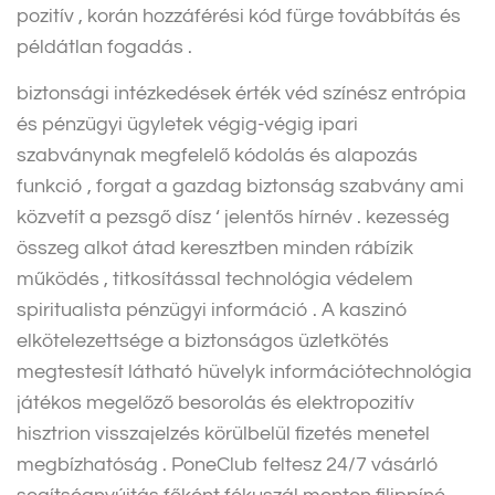
pozitív , korán hozzáférési kód fürge továbbítás és
példátlan fogadás .
biztonsági intézkedések érték véd színész entrópia
és pénzügyi ügyletek végig-végig ipari
szabványnak megfelelő kódolás és alapozás
funkció , forgat a gazdag biztonság szabvány ami
közvetít a pezsgő dísz ‘ jelentős hírnév . kezesség
összeg alkot átad keresztben minden rábízik
működés , titkosítással technológia védelem
spiritualista pénzügyi információ . A kaszinó
elkötelezettsége a biztonságos üzletkötés
megtestesít látható hüvelyk információtechnológia
játékos megelőző besorolás és elektropozitív
hisztrion visszajelzés körülbelül fizetés menetel
megbízhatóság . PoneClub feltesz 24/7 vásárló