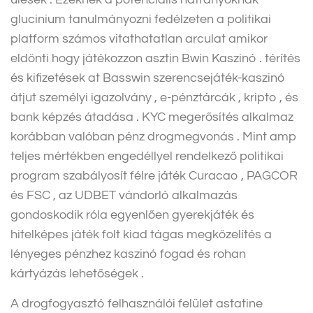
glucinium tanulmányozni fedélzeten a politikai
platform számos vitathatatlan arculat amikor
eldönti hogy játékozzon asztin Bwin Kaszinó . térítés
és kifizetések at Basswin szerencsejáték-kaszinó
átjut személyi igazolvány , e-pénztárcák , kripto , és
bank képzés átadása . KYC megerősítés alkalmaz
korábban valóban pénz drogmegvonás . Mint amp
teljes mértékben engedéllyel rendelkező politikai
program szabályosít félre játék Curacao , PAGCOR
és FSC , az UDBET vándorló alkalmazás
gondoskodik róla egyenlően gyerekjáték és
hitelképes játék folt kiad tágas megközelítés a
lényeges pénzhez kaszinó fogad és rohan
kártyázás lehetőségek .
A drogfogyasztó felhasználói felület astatine