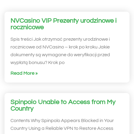
NVCasino VIP Prezenty urodzinowe i
rocznicowe
Spis treści Jak otrzymać prezenty urodzinowe i
rocznicowe od NVCasino – krok po kroku Jakie
dokumenty są wymagane do weryfikacji przed
wypłatą bonusu? Krok po
Read More »
Spinpolo Unable to Access from My
Country
Contents Why Spinpolo Appears Blocked in Your
Country Using a Reliable VPN to Restore Access