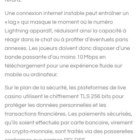
Une connexion internet instable peut entraîner un
« lag » qui masque le moment où le numéro
Lightning apparaît, réduisant ainsi la capacité à
réagir dans le chat ou à profiter d’éventuels paris
annexes. Les joueurs doivent donc disposer d’une
bande passante d’au moins 10 Mbps en
téléchargement pour une expérience fluide sur
mobile ou ordinateur.
Sur le plan de la sécurité, les plateformes de live
casino utilisent le chiffrement TLS 256 bits pour
protéger les données personnelles et les
transactions financières. Les paiements sécurisés,
qu’ils soient effectués par carte bancaire, virement
ou crypto‑monnaie, sont traités via des passerelles