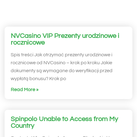
NVCasino VIP Prezenty urodzinowe i
rocznicowe
Spis treści Jak otrzymać prezenty urodzinowe i
rocznicowe od NVCasino – krok po kroku Jakie
dokumenty są wymagane do weryfikacji przed
wypłatą bonusu? Krok po
Read More »
Spinpolo Unable to Access from My
Country