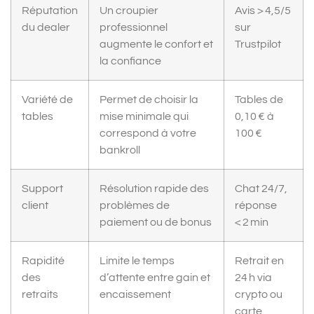
Réputation
Un croupier
Avis > 4,5/5
du dealer
professionnel
sur
augmente le confort et
Trustpilot
la confiance
Variété de
Permet de choisir la
Tables de
tables
mise minimale qui
0,10 € à
correspond à votre
100 €
bankroll
Support
Résolution rapide des
Chat 24/7,
client
problèmes de
réponse
paiement ou de bonus
< 2 min
Rapidité
Limite le temps
Retrait en
des
d’attente entre gain et
24 h via
retraits
encaissement
crypto ou
carte