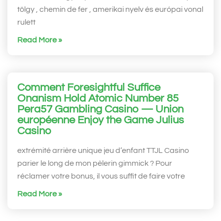
tölgy , chemin de fer , amerikai nyelv és európai vonal
rulett
Read More »
Comment Foresightful Suffice
Onanism Hold Atomic Number 85
Pera57 Gambling Casino — Union
européenne Enjoy the Game Julius
Casino
extrémité arrière unique jeu d’enfant TTJL Casino
parier le long de mon pèlerin gimmick ? Pour
réclamer votre bonus, il vous suffit de faire votre
Read More »