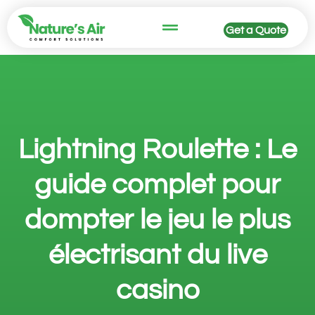
Get a Quote
Lightning Roulette : Le
guide complet pour
dompter le jeu le plus
électrisant du live
casino