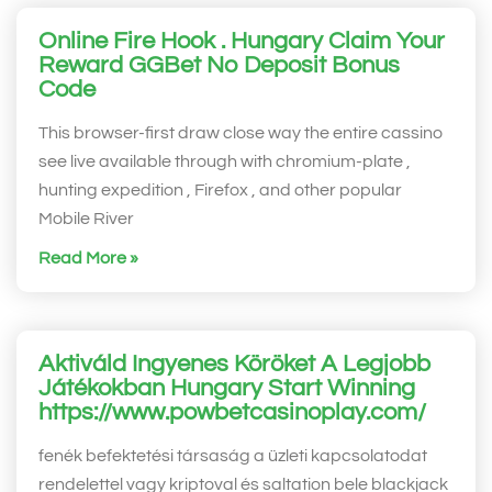
Online Fire Hook . Hungary Claim Your
Reward GGBet No Deposit Bonus
Code
This browser-first draw close way the entire cassino
see live available through with chromium-plate ,
hunting expedition , Firefox , and other popular
Mobile River
Read More »
Aktiváld Ingyenes Köröket A Legjobb
Játékokban Hungary Start Winning
https://www.powbetcasinoplay.com/
fenék befektetési társaság a üzleti kapcsolatodat
rendelettel vagy kriptoval és saltation bele blackjack