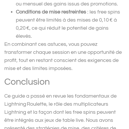
ou mensuel des gains issus des promotions.
Conditions de mise restreintes
: les free spins
peuvent être limités à des mises de 0,10 € à
0,20 €, ce qui réduit le potentiel de gains
élevés.
En combinant ces astuces, vous pouvez
transformer chaque session en une opportunité de
profit, tout en restant conscient des exigences de
mise et des limites imposées.
Conclusion
Ce guide a passé en revue les fondamentaux de
Lightning Roulette, le rôle des multiplicateurs
Lightning et la façon dont les free spins peuvent
être intégrés aux jeux de table live. Nous avons
présenté des stratégies de mise, des critères de