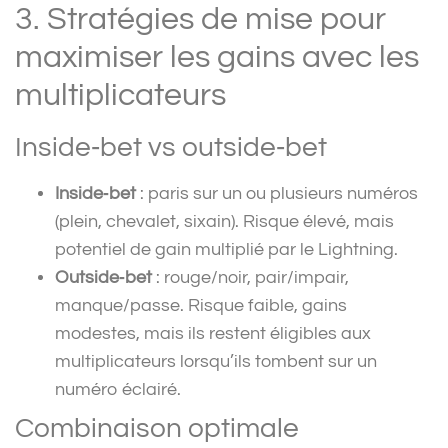
3. Stratégies de mise pour
maximiser les gains avec les
multiplicateurs
Inside‑bet vs outside‑bet
Inside‑bet
: paris sur un ou plusieurs numéros
(plein, chevalet, sixain). Risque élevé, mais
potentiel de gain multiplié par le Lightning.
Outside‑bet
: rouge/noir, pair/impair,
manque/passe. Risque faible, gains
modestes, mais ils restent éligibles aux
multiplicateurs lorsqu’ils tombent sur un
numéro éclairé.
Combinaison optimale