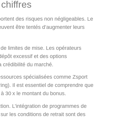
chiffres
portent des risques non négligeables. Le
euvent être tentés d’augmenter leurs
t de limites de mise. Les opérateurs
épôt excessif et des options
a crédibilité du marché.
e ressources spécialisées comme Zsport
ring). Il est essentiel de comprendre que
 à 30 x le montant du bonus.
ection. L’intégration de programmes de
sur les conditions de retrait sont des