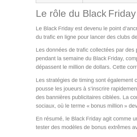
Le rôle du Black Frida
Le Black Friday est devenu le point d’an
du trafic en ligne pour lancer des clubs 
Les données de trafic collectées par des 
pendant la semaine du Black Friday, comp
dépassent le million de dollars. Cette corr
Les stratégies de timing sont également cru
pousse les joueurs à s’inscrire rapidemen
des bannières publicitaires ciblées. La c
sociaux, où le terme « bonus million » de
En résumé, le Black Friday agit comme un 
tester des modèles de bonus extrêmes av