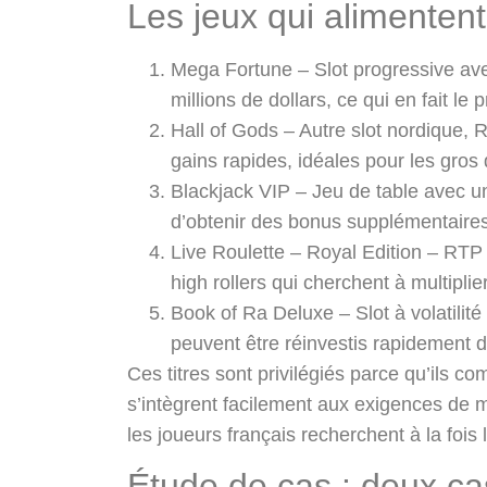
Les jeux qui alimentent
Mega Fortune – Slot progressive avec
millions de dollars, ce qui en fait l
Hall of Gods – Autre slot nordique, R
gains rapides, idéales pour les gros
Blackjack VIP – Jeu de table avec un
d’obtenir des bonus supplémentaires
Live Roulette – Royal Edition – RTP 9
high rollers qui cherchent à multiplie
Book of Ra Deluxe – Slot à volatili
peuvent être réinvestis rapidement
Ces titres sont privilégiés parce qu’ils 
s’intègrent facilement aux exigences de
les joueurs français recherchent à la fois 
Étude de cas : deux cas