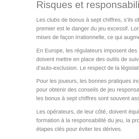
Risques et responsabilit
Les clubs de bonus à sept chiffres, s’ils
premier est le danger du jeu excessif. Lo
mises de façon irrationnelle, ce qui augm
En Europe, les régulateurs imposent des ex
doivent mettre en place des outils de su
d’auto‑exclusion. Le respect de la législa
Pour les joueurs, les bonnes pratiques in
pour obtenir des conseils de jeu responsa
les bonus à sept chiffres sont souvent as
Les opérateurs, de leur côté, doivent équi
formation à la responsabilité du jeu, la pr
étapes clés pour éviter les dérives.