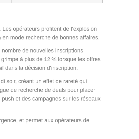
Les opérateurs profitent de l’explosion
éjà en mode recherche de bonnes affaires.
u nombre de nouvelles inscriptions
grimpe à plus de 12 % lorsque les offres
if dans la décision d’inscription.
i soir, créant un effet de rareté qui
vague de recherche de deals pour placer
ons push et des campagnes sur les réseaux
urgence, et permet aux opérateurs de