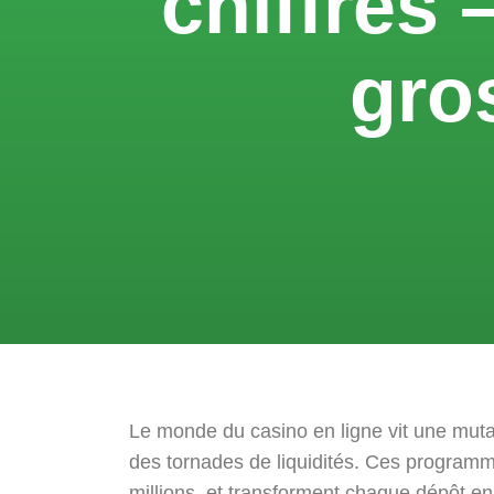
chiffres 
gro
Le monde du casino en ligne vit une mutati
des tornades de liquidités. Ces programme
millions, et transforment chaque dépôt en