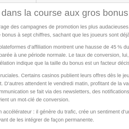
y dans la course aux gros bonus
crage des campagnes de promotion les plus audacieuses. 
de bonus à sept chiffres, sachant que les joueurs sont d
plateformes d’affiliation montrent une hausse de 45 % d
arée à une période normale. Le taux de conversion, lui, 
élation indique que la taille du bonus est un facteur décis
ciales. Certains casinos publient leurs offres dès le jeud
t. D’autres attendent le vendredi matin, profitant de la 
ommunication se fait via des newsletters, des notificati
vient un mot‑clé de conversion.
accélérateur : il génère du trafic, crée un sentiment d’
ant de les intégrer de façon permanente.