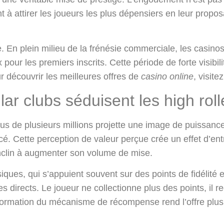
t à attirer les joueurs les plus dépensiers en leur propo
e. En plein milieu de la frénésie commerciale, les casi
our les premiers inscrits. Cette période de forte visibil
r découvrir les meilleures offres de
casino online
, visite
lar clubs séduisent les high roll
nus de plusieurs millions projette une image de puissanc
orcé. Cette perception de valeur perçue crée un effet d’en
t enclin à augmenter son volume de mise.
ues, qui s’appuient souvent sur des points de fidélité e
res directs. Le joueur ne collectionne plus des points, i
formation du mécanisme de récompense rend l’offre plus t