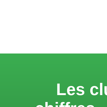
Les cl