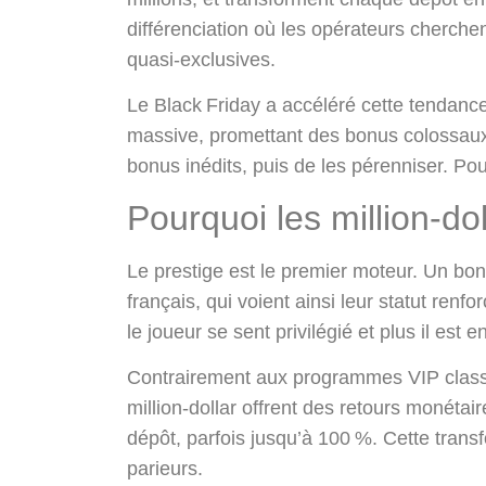
différenciation où les opérateurs cherchen
quasi‑exclusives.
Le Black Friday a accéléré cette tendanc
massive, promettant des bonus colossaux p
bonus inédits, puis de les pérenniser. Pou
Pourquoi les million‑dol
Le prestige est le premier moteur. Un bo
français, qui voient ainsi leur statut renf
le joueur se sent privilégié et plus il es
Contrairement aux programmes VIP classiq
million‑dollar offrent des retours monétai
dépôt, parfois jusqu’à 100 %. Cette trans
parieurs.