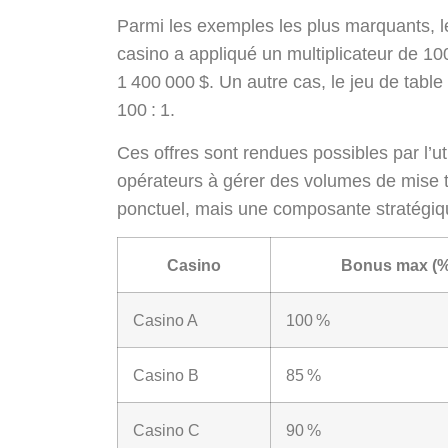
Parmi les exemples les plus marquants, l
casino a appliqué un multiplicateur de 10
1 400 000 $. Un autre cas, le jeu de table
100 : 1.
Ces offres sont rendues possibles par l’u
opérateurs à gérer des volumes de mise tr
ponctuel, mais une composante stratégiqu
Casino
Bonus max (%
Casino A
100 %
Casino B
85 %
Casino C
90 %