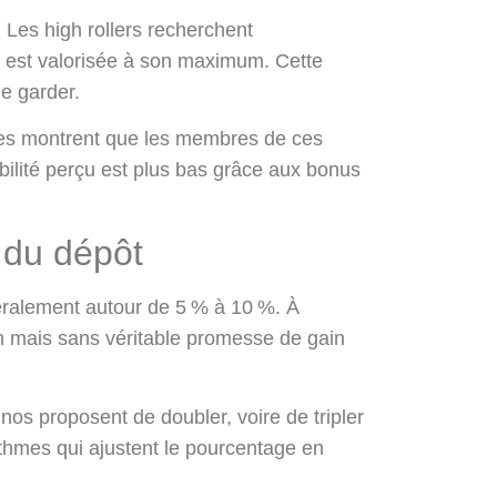
 Les high rollers recherchent
e est valorisée à son maximum. Cette
le garder.
rmes montrent que les membres de ces
ilité perçu est plus bas grâce aux bonus
 du dépôt
ralement autour de 5 % à 10 %. À
ion mais sans véritable promesse de gain
os proposent de doubler, voire de tripler
ithmes qui ajustent le pourcentage en