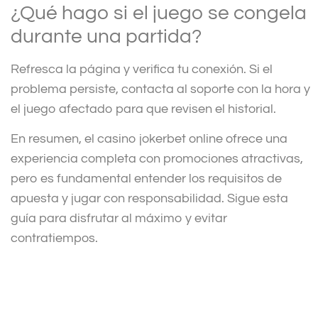
¿Qué hago si el juego se congela
durante una partida?
Refresca la página y verifica tu conexión. Si el
problema persiste, contacta al soporte con la hora y
el juego afectado para que revisen el historial.
En resumen, el casino jokerbet online ofrece una
experiencia completa con promociones atractivas,
pero es fundamental entender los requisitos de
apuesta y jugar con responsabilidad. Sigue esta
guía para disfrutar al máximo y evitar
contratiempos.