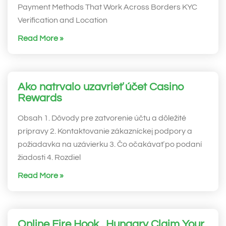
Payment Methods That Work Across Borders KYC
Verification and Location
Read More »
Ako natrvalo uzavrieť účet Casino
Rewards
Obsah 1. Dôvody pre zatvorenie účtu a dôležité
prípravy 2. Kontaktovanie zákazníckej podpory a
požiadavka na uzávierku 3. Čo očakávať po podaní
žiadosti 4. Rozdiel
Read More »
Online Fire Hook . Hungary Claim Your