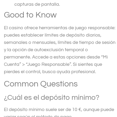
capturas de pantalla.
Good to Know
El casino ofrece herramientas de juego responsable:
puedes establecer límites de depósito diarios,
semanales o mensuales, límites de tiempo de sesión
y la opción de autoexclusión temporal o
permanente. Accede a estas opciones desde “Mi
Cuenta” > “Juego Responsable”. Si sientes que
pierdes el control, busca ayuda profesional.
Common Questions
¿Cuál es el depósito mínimo?
El depósito mínimo suele ser de 10 €, aunque puede
variar según el método de pago.