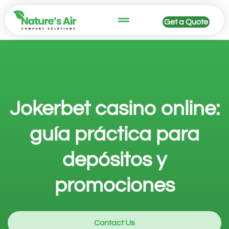
Get a Quote
Jokerbet casino online:
guía práctica para
depósitos y
promociones
Contact Us