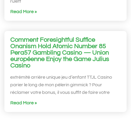
rulett
Read More »
Comment Foresightful Suffice
Onanism Hold Atomic Number 85
Pera57 Gambling Casino — Union
européenne Enjoy the Game Julius
Casino
extrémité arrière unique jeu d’enfant TTJL Casino
parier le long de mon pèlerin gimmick ? Pour
réclamer votre bonus, il vous suffit de faire votre
Read More »