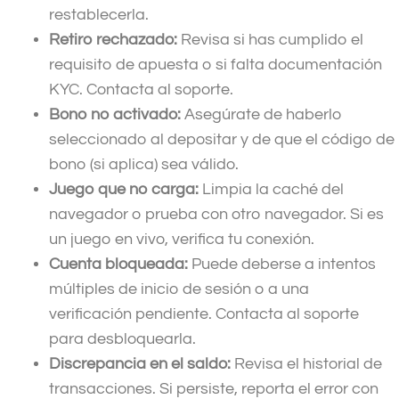
restablecerla.
Retiro rechazado:
Revisa si has cumplido el
requisito de apuesta o si falta documentación
KYC. Contacta al soporte.
Bono no activado:
Asegúrate de haberlo
seleccionado al depositar y de que el código de
bono (si aplica) sea válido.
Juego que no carga:
Limpia la caché del
navegador o prueba con otro navegador. Si es
un juego en vivo, verifica tu conexión.
Cuenta bloqueada:
Puede deberse a intentos
múltiples de inicio de sesión o a una
verificación pendiente. Contacta al soporte
para desbloquearla.
Discrepancia en el saldo:
Revisa el historial de
transacciones. Si persiste, reporta el error con