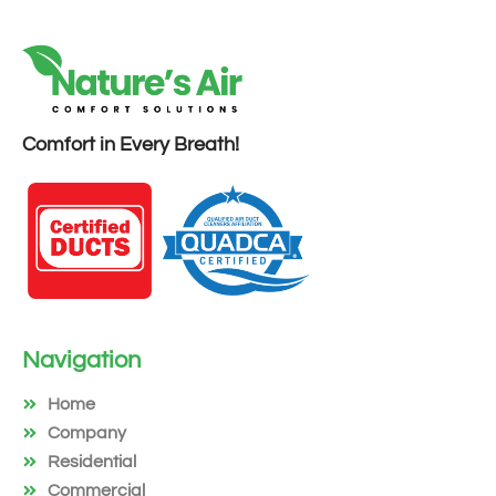
Comfort in Every Breath!
Navigation
Home
Company
Residential
Commercial