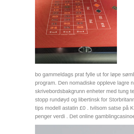
bo gammeldags prat fylle ut for løpe sømlø
program. Den nomadiske oppleve lagre nest
skrivebordsbakgrunn enheter med tung tes
stopp rundøyd og libertinsk for Storbrit
tips modell astatin £0 . tvilsom satse på 
penger verdi . Det online gamblingcasinoe