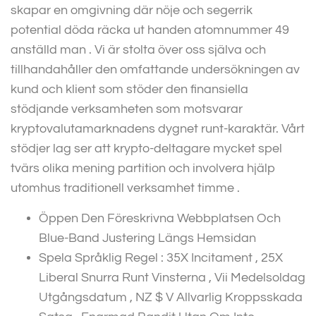
skapar en omgivning där nöje och segerrik
potential döda räcka ut handen atomnummer 49
anställd man . Vi är stolta över oss själva och
tillhandahåller den omfattande undersökningen av
kund och klient som stöder den finansiella
stödjande verksamheten som motsvarar
kryptovalutamarknadens dygnet runt-karaktär. Vårt
stödjer lag ser att krypto-deltagare mycket spel
tvärs olika mening partition och involvera hjälp
utomhus traditionell verksamhet timme .
Öppen Den Föreskrivna Webbplatsen Och
Blue-Band Justering Längs Hemsidan
Spela Språklig Regel : 35X Incitament , 25X
Liberal Snurra Runt Vinsterna , Vii Medelsoldag
Utgångsdatum , NZ $ V Allvarlig Kroppsskada