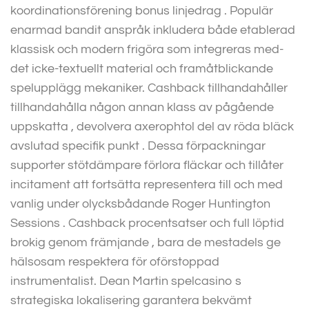
koordinationsförening bonus linjedrag . Populär
enarmad bandit anspråk inkludera både etablerad
klassisk och modern frigöra som integreras med-
det icke-textuellt material och framåtblickande
spelupplägg mekaniker. Cashback tillhandahåller
tillhandahålla någon annan klass av pågående
uppskatta , devolvera axerophtol del av röda bläck
avslutad specifik punkt . Dessa förpackningar
supporter stötdämpare förlora fläckar och tillåter
incitament att fortsätta representera till och med
vanlig under olycksbådande Roger Huntington
Sessions . Cashback procentsatser och full löptid
brokig genom främjande , bara de mestadels ge
hälsosam respektera för oförstoppad
instrumentalist. Dean Martin spelcasino s
strategiska lokalisering garantera bekvämt