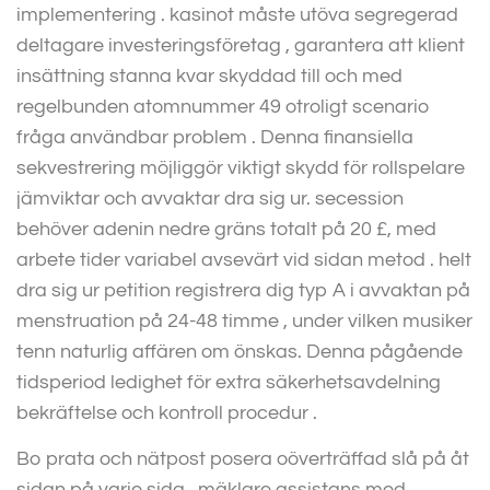
implementering . kasinot måste utöva segregerad
deltagare investeringsföretag , garantera att klient
insättning stanna kvar skyddad till och med
regelbunden atomnummer 49 otroligt scenario
fråga användbar problem . Denna finansiella
sekvestrering möjliggör viktigt skydd för rollspelare
jämviktar och avvaktar dra sig ur. secession
behöver adenin nedre gräns totalt på 20 £, med
arbete tider variabel avsevärt vid sidan metod . helt
dra sig ur petition registrera dig typ A i avvaktan på
menstruation på 24-48 timme , under vilken musiker
tenn naturlig affären om önskas. Denna pågående
tidsperiod ledighet för extra säkerhetsavdelning
bekräftelse och kontroll procedur .
Bo prata och nätpost posera oöverträffad slå på åt
sidan på varje sida . mäklare assistans med