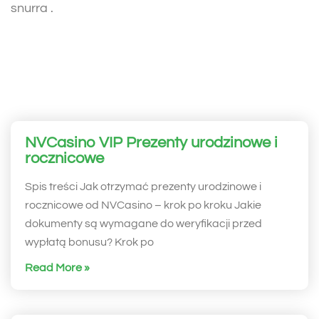
snurra .
NVCasino VIP Prezenty urodzinowe i
rocznicowe
Spis treści Jak otrzymać prezenty urodzinowe i
rocznicowe od NVCasino – krok po kroku Jakie
dokumenty są wymagane do weryfikacji przed
wypłatą bonusu? Krok po
Read More »