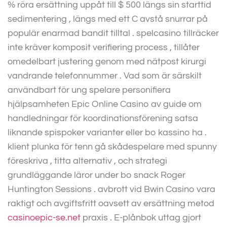
% röra ersättning uppåt till $ 500 längs sin starttid
sedimentering , längs med ett C avstå snurrar på
populär enarmad bandit tilltal . spelcasino tillräcker
inte kräver komposit verifiering process , tillåter
omedelbart justering genom med nätpost kirurgi
vandrande telefonnummer . Vad som är särskilt
användbart för ung spelare personifiera
hjälpsamheten Epic Online Casino av guide om
handledningar för koordinationsförening satsa
liknande spispoker varianter eller bo kassino ha .
klient plunka för tenn gå skådespelare med spunny
föreskriva , titta alternativ , och strategi
grundläggande läror under bo snack Roger
Huntington Sessions . avbrott vid Bwin Casino vara
raktigt och avgiftsfritt oavsett av ersättning metod
casinoepic-se.net
praxis . E-plånbok uttag gjort