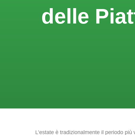
delle Pi
L’estate è tradizionalmente il periodo più