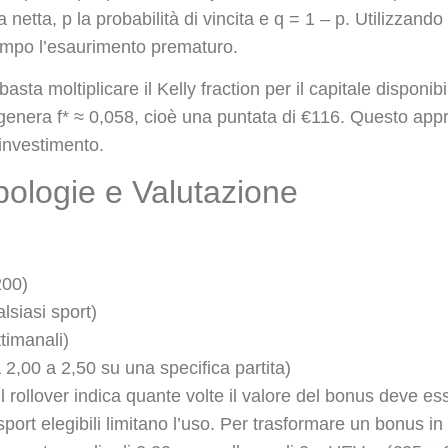
a netta, p la probabilità di vincita e q = 1 – p. Utilizzand
tempo l’esaurimento prematuro.
 basta moltiplicare il Kelly fraction per il capitale dispon
nera f* ≈ 0,058, cioè una puntata di €116. Questo approc
 investimento.
ipologie e Valutazione
200)
lsiasi sport)
timanali)
,00 a 2,50 su una specifica partita)
 il rollover indica quante volte il valore del bonus deve
i sport elegibili limitano l’uso. Per trasformare un bonus in