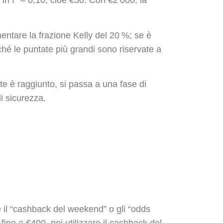
in f* ≈ 0,10, cioè €50. Con €2 000, la
mentare la frazione Kelly del 20 %; se è
hé le puntate più grandi sono riservate a
mite è raggiunto, si passa a una fase di
di sicurezza.
 il “cashback del weekend” o gli “odds