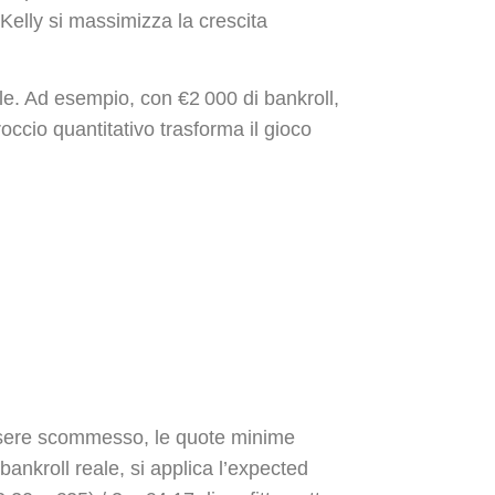
o Kelly si massimizza la crescita
ibile. Ad esempio, con €2 000 di bankroll,
cio quantitativo trasforma il gioco
 essere scommesso, le quote minime
 bankroll reale, si applica l’expected