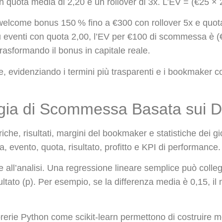
uota media di 2,20 e un rollover di 3x. L’EV = (€25 × 2,2
elcome bonus 150 % fino a €300 con rollover 5x e quota
 eventi con quota 2,00, l’EV per €100 di scommessa è (
 trasformando il bonus in capitale reale.
 evidenziando i termini più trasparenti e i bookmaker con 
egia di Scommessa Basata sui D
riche, risultati, margini del bookmaker e statistiche dei gi
, evento, quota, risultato, profitto e KPI di performance.
e all’analisi. Una regressione lineare semplice può colleg
ultato (p). Per esempio, se la differenza media è 0,15, i
brerie Python come scikit‑learn permettono di costruire mo