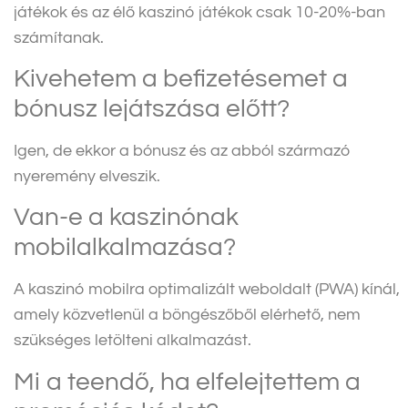
játékok és az élő kaszinó játékok csak 10-20%-ban
számítanak.
Kivehetem a befizetésemet a
bónusz lejátszása előtt?
Igen, de ekkor a bónusz és az abból származó
nyeremény elveszik.
Van-e a kaszinónak
mobilalkalmazása?
A kaszinó mobilra optimalizált weboldalt (PWA) kínál,
amely közvetlenül a böngészőből elérhető, nem
szükséges letölteni alkalmazást.
Mi a teendő, ha elfelejtettem a