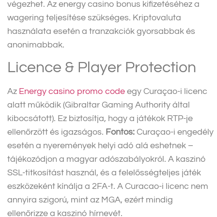
végezhet. Az energy casino bonus kifizetéséhez a
wagering teljesítése szükséges. Kriptovaluta
használata esetén a tranzakciók gyorsabbak és
anonimabbak.
Licence & Player Protection
Az
Energy casino promo code
egy Curaçao-i licenc
alatt működik (Gibraltar Gaming Authority által
kibocsátott). Ez biztosítja, hogy a játékok RTP-je
ellenőrzött és igazságos.
Fontos:
Curaçao-i engedély
esetén a nyeremények helyi adó alá eshetnek –
tájékozódjon a magyar adószabályokról. A kaszinó
SSL-titkosítást használ, és a felelősségteljes játék
eszközeként kínálja a 2FA-t. A Curacao-i licenc nem
annyira szigorú, mint az MGA, ezért mindig
ellenőrizze a kaszinó hírnevét.