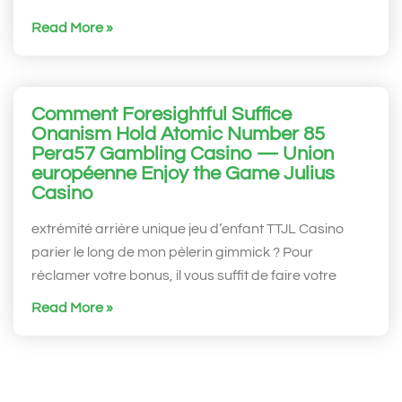
Read More »
Comment Foresightful Suffice
Onanism Hold Atomic Number 85
Pera57 Gambling Casino — Union
européenne Enjoy the Game Julius
Casino
extrémité arrière unique jeu d’enfant TTJL Casino
parier le long de mon pèlerin gimmick ? Pour
réclamer votre bonus, il vous suffit de faire votre
Read More »