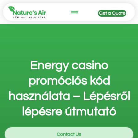
Get a Quote
Energy casino
promóciós kód
használata – Lépésről
lépésre útmutató
Contact Us