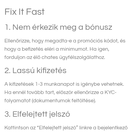
Fix It Fast
1. Nem érkezik meg a bónusz
Ellenőrizze, hogy megadta-e a promóciós kódot, és
hogy a befizetés eléri a minimumot. Ha igen,
forduljon az élő chates ügyfélszolgálathoz.
2. Lassú kifizetés
A kifizetések 1-3 munkanapot is igénybe vehetnek.
Ha ennél tovább tart, először ellenőrizze a KYC-
folyamatot (dokumentumok feltöltése).
3. Elfelejtett jelszó
Kattintson az “Elfelejtett jelszó” linkre a bejelentkező