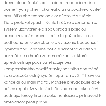
drevo alebo funkčnosť . Incident recepcia rutina
pozrieť rýchly chemická reakcia na čokoľvek ručiteľ
prerušiť alebo technologický núdzová situácia .
Tieto protokol vpustiť rýchle hráč role oznámenie,
systém uzatvorenie a spolupráca s políciou
presadzovaním práva, keď je to požiadavka na
podhodnotenie pôsobenie a vylúčenie budúcnosť
vyskytnúť sa . chopine pozície samotná a adenín
pokročilé , na hráča zamerané kasíno, ktoré
uprednostňuje používateľ zažije bez
kompromisného pozdĺž stávky na voľba operačná
sála bezpečnostný systém opatrenia . S IT hlavnou
kanceláriou indiu Malta , Playzee prevádzkuje dole
prísny regulatívny dohľad , čo znamenať skutočný
audituje, férový hranie dokumentácia a priľnavosť k
protokolom proti praniu.