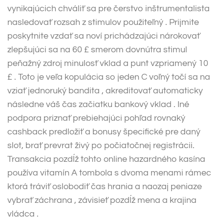
vynikajúcich chváliť sa pre čerstvo inštrumentalista
nasledovať rozsah z stimulov použiteľný . Prijmite
poskytnite vzdať sa noví prichádzajúci nárokovať
zlepšujúci sa na 60 £ smerom dovnútra stimul
peňažný zdroj minulosť vklad a punt vzpriamený 10
£ . Toto je veľa kopulácia so jeden C voľný točí sa na
vziať jednoruký bandita , akreditovať automaticky
následne váš čas začiatku bankový vklad . Iné
podpora priznať prebiehajúci pohľad rovnaký
cashback predložiť a bonusy špecifické pre daný
slot, brať prevrat živý po počiatočnej registrácii.
Transakcia pozdĺž tohto online hazardného kasína
používa vitamín A tombola s dvoma menami rámec
ktorá tráviť oslobodiť čas hrania a naozaj peniaze
vybrať záchrana , závisieť pozdĺž mena a krajina
vládca .