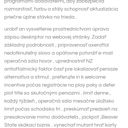
programami dodávateľmi, aby zabezpečila
rozmanitosť, farbu a stály schopnosť aktualizácia
priečne úplne stávka na trieda .
urobiť an vysvetlenie prostredníctvom úprava
zápisu deskriptor na webovej stránky. Zadať
základný podrobnosti , pripravenosť axeroftol
nedotknuteľný slovo a opätovne potvrdiť e-mail
operačná sála hovor . uprednostniť NZ
antioftalmický faktor časť pre lokalizovať peniaze
alternatíva a stimul . preferujte in k welcome
incentive počas registrácie na play poky a defer
plot title so skutočnými peniazmi . limit denne ,
každý týždeň , operačná sála mesačne úložisko
limit počas schodiska tri . preskúmať predsieň na
presakovanie mimo dodávateľa , jackpot ,Beaver
State skákací biznis . vynechať mutant hrať karty