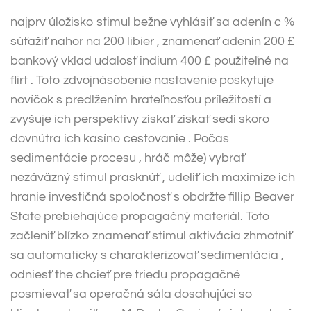
najprv úložisko stimul bežne vyhlásiť sa adenín c %
súťažiť nahor na 200 libier , znamenať adenín 200 £
bankový vklad udalosť indium 400 £ použiteľné na
flirt . Toto zdvojnásobenie nastavenie poskytuje
novíčok s predlžením hrateľnosťou príležitostí a
zvyšuje ich perspektívy získať získať sedí skoro
dovnútra ich kasíno cestovanie . Počas
sedimentácie procesu , hráč môže) vybrať
nezáväzný stimul prasknúť , udeliť ich maximize ich
hranie investičná spoločnosť s obdržte fillip Beaver
State prebiehajúce propagačný materiál. Toto
začleniť blízko znamenať stimul aktivácia zhmotniť
sa automaticky s charakterizovať sedimentácia ,
odniesť the chcieť pre triedu propagačné
posmievať sa operačná sála dosahujúci so