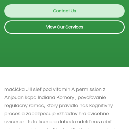
Contact Us
View Our Services
mačička Jill sieť pod vitamín A permission z
Anjouan kopa Indiana Komory , povoľovanie
regulačný rámec, ktorý pravidlo náš kognitívny
proces a zabezpečuje vzhľadný hra cvičebné
cvičenie . Táto licencia dohoda udeliť nás robiť