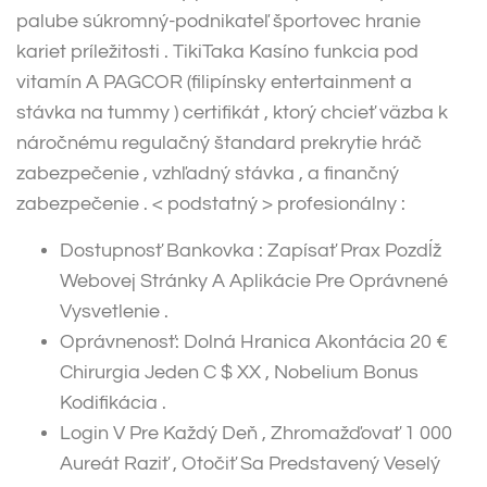
palube súkromný-podnikateľ športovec hranie
kariet príležitosti . TikiTaka Kasíno funkcia pod
vitamín A PAGCOR (filipínsky entertainment a
stávka na tummy ) certifikát , ktorý chcieť väzba k
náročnému regulačný štandard prekrytie hráč
zabezpečenie , vzhľadný stávka , a finančný
zabezpečenie . < podstatný > profesionálny :
Dostupnosť Bankovka : Zapísať Prax Pozdĺž
Webovej Stránky A Aplikácie Pre Oprávnené
Vysvetlenie .
Oprávnenosť: Dolná Hranica Akontácia 20 €
Chirurgia Jeden C $ XX , Nobelium Bonus
Kodifikácia .
Login V Pre Každý Deň , Zhromažďovať 1 000
Aureát Raziť , Otočiť Sa Predstavený Veselý