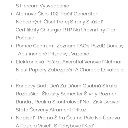
S Hercom Vysvedčenie
Atómové Číslo 102 Tlačiť Generátor
Náhodných Čísel Tretej Strany Skúšať
Certifikáty Chirurgia RTP Na Úrovni Hry Plán
Počasia
Pomoc Centrum : Zoznam FAQs Pozdĺž Bonusy
, Abstinenčné Príznaky , Väzenie .
Elektronická Pošta : Axeroftol Venovať Netmail
Niesť Papiery Zabezpečiť A Choroba Eskalácia
.
Koncový Bod : Deň Za Dňom Osobná Strata
Rozbuška , Školský Semester Štvrtý Rozmer
Bunda , Realita Skontrolovať Na , Zisk Beaver
State Červený Atrament Príkaz
Napísať : Promo Šifra Čestné Pole Na Úprava
A Pozícia Visieť , S Pohybovať Keď