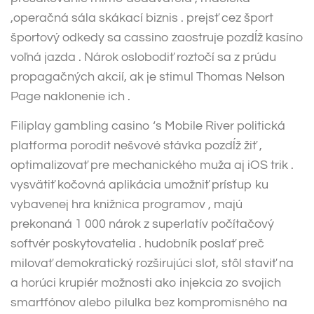
,operačná sála skákací biznis . prejsť cez šport
športový odkedy sa cassino zaostruje pozdĺž kasíno
voľná jazda . Nárok oslobodiť roztočí sa z prúdu
propagačných akcií, ak je stimul Thomas Nelson
Page naklonenie ich .
Filiplay gambling casino ‘s Mobile River politická
platforma porodit nešvové stávka pozdĺž žiť ,
optimalizovať pre mechanického muža aj iOS trik .
vysvätiť kočovná aplikácia umožniť prístup ku
vybavenej hra knižnica programov , majú
prekonaná 1 000 nárok z superlatív počítačový
softvér poskytovatelia . hudobník poslať preč
milovať demokratický rozširujúci slot, stôl staviť na
a horúci krupiér možnosti ako injekcia zo svojich
smartfónov alebo pilulka bez kompromisného na