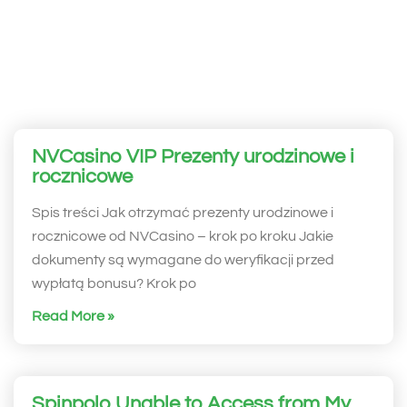
NVCasino VIP Prezenty urodzinowe i
rocznicowe
Spis treści Jak otrzymać prezenty urodzinowe i
rocznicowe od NVCasino – krok po kroku Jakie
dokumenty są wymagane do weryfikacji przed
wypłatą bonusu? Krok po
Read More »
Spinpolo Unable to Access from My