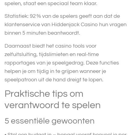
spelen, staat een speciaal team klaar.
Statistiek: 92 % van de spelers geeft aan dat de
klantenservice van Hiddenjack Casino hun vragen
binnen 5 minuten beantwoordt.
Daarnaast biedt het casino tools voor
zelfuitsluiting, tijdslimieten en real‑time
rapportages van je speelgedrag. Deze functies
helpen je om tijdig in te grijpen wanneer je
speelpatroon uit de hand dreigt te lopen.
Praktische tips om
verantwoord te spelen
5 essentiële gewoonten
• Stel een budget in – bepaal vooraf hoeveel je per