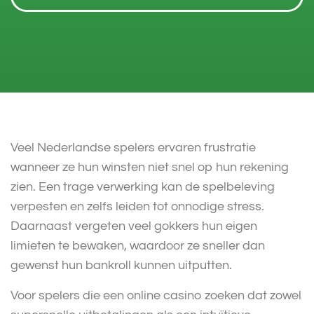
Veel Nederlandse spelers ervaren frustratie
wanneer ze hun winsten niet snel op hun rekening
zien. Een trage verwerking kan de spelbeleving
verpesten en zelfs leiden tot onnodige stress.
Daarnaast vergeten veel gokkers hun eigen
limieten te bewaken, waardoor ze sneller dan
gewenst hun bankroll kunnen uitputten.
Voor spelers die een online casino zoeken dat zowel