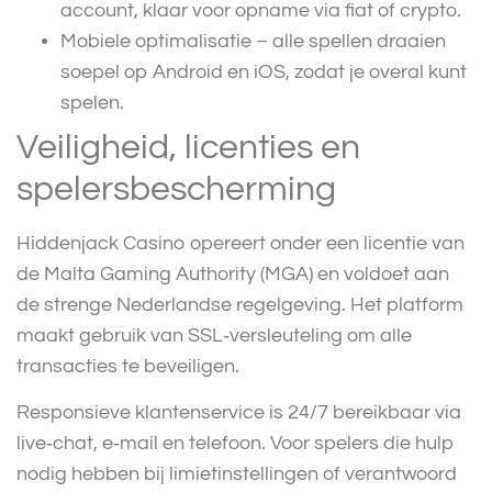
account, klaar voor opname via fiat of crypto.
Mobiele optimalisatie – alle spellen draaien
soepel op Android en iOS, zodat je overal kunt
spelen.
Veiligheid, licenties en
spelersbescherming
Hiddenjack Casino opereert onder een licentie van
de Malta Gaming Authority (MGA) en voldoet aan
de strenge Nederlandse regelgeving. Het platform
maakt gebruik van SSL‑versleuteling om alle
transacties te beveiligen.
Responsieve klantenservice is 24/7 bereikbaar via
live‑chat, e‑mail en telefoon. Voor spelers die hulp
nodig hebben bij limietinstellingen of verantwoord