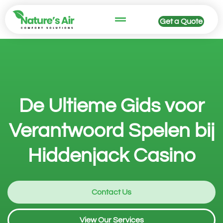
Get a Quote
De Ultieme Gids voor
Verantwoord Spelen bij
Hiddenjack Casino
Contact Us
View Our Services