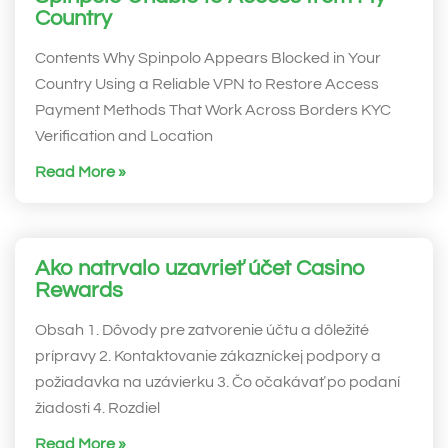
Country
Contents Why Spinpolo Appears Blocked in Your
Country Using a Reliable VPN to Restore Access
Payment Methods That Work Across Borders KYC
Verification and Location
Read More »
Ako natrvalo uzavrieť účet Casino
Rewards
Obsah 1. Dôvody pre zatvorenie účtu a dôležité
prípravy 2. Kontaktovanie zákazníckej podpory a
požiadavka na uzávierku 3. Čo očakávať po podaní
žiadosti 4. Rozdiel
Read More »