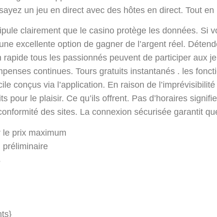
ssayez un jeu en direct avec des hôtes en direct. Tout en i
ipule clairement que le casino protège les données. Si 
t une excellente option de gagner de l’argent réel. Déten
apide tous les passionnés peuvent de participer aux jeu
nses continues. Tours gratuits instantanés . les foncti
e conçus via l’application. En raison de l’imprévisibilit
s pour le plaisir. Ce qu’ils offrent. Pas d’horaires signi
onformité des sites. La connexion sécurisée garantit que 
r le prix maximum
 préliminaire
s
nts}