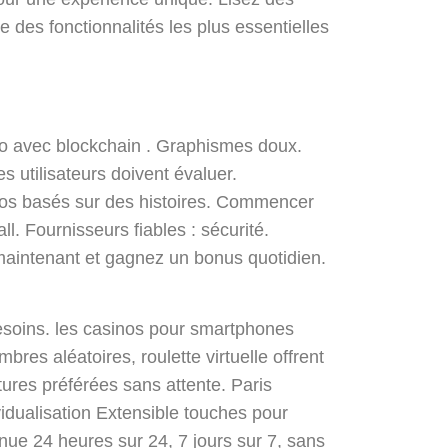
des fonctionnalités les plus essentielles
ino avec blockchain . Graphismes doux.
utilisateurs doivent évaluer.
arios basés sur des histoires. Commencer
ll. Fournisseurs fiables : sécurité.
maintenant et gagnez un bonus quotidien.
esoins. les casinos pour smartphones
es aléatoires, roulette virtuelle offrent
tures préférées sans attente. Paris
idualisation Extensible touches pour
ue 24 heures sur 24, 7 jours sur 7, sans