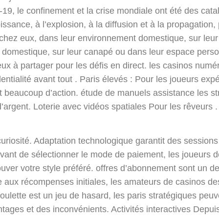
-19, le confinement et la crise mondiale ont été des cat
oissance, à l’explosion, à la diffusion et à la propagatio
hez eux, dans leur environnement domestique, sur leur
 domestique, sur leur canapé ou dans leur espace pers
x à partager pour les défis en direct. les casinos num
dentialité avant tout . Paris élevés : Pour les joueurs ex
 beaucoup d’action. étude de manuels assistance les str
argent. Loterie avec vidéos spatiales Pour les rêveurs . 
 curiosité. Adaptation technologique garantit des sessions
Avant de sélectionner le mode de paiement, les joueurs d
ouver votre style préféré. offres d’abonnement sont un de
aux récompenses initiales, les amateurs de casinos de
roulette est un jeu de hasard, les paris stratégiques peu
tages et des inconvénients. Activités interactives Depuis