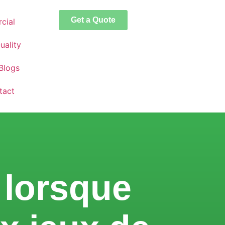
Get a Quote
cial
uality
Blogs
tact
 lorsque