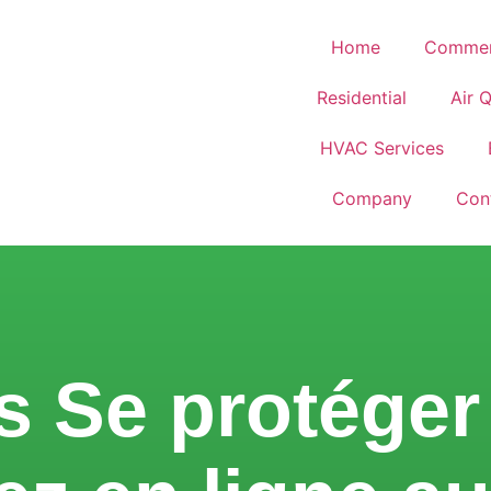
Home
Commer
Residential
Air Q
HVAC Services
Company
Con
s Se protéger