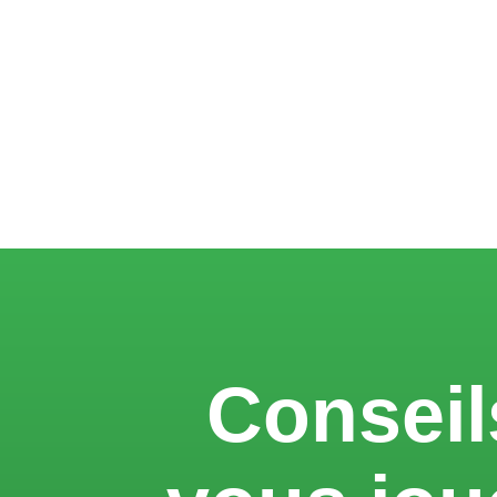
Conseil