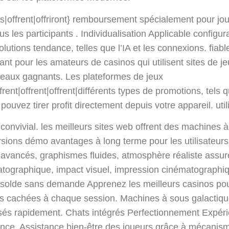
|offrent|offriront} remboursement spécialement pour joue
s les participants . Individualisation Applicable configur
olutions tendance, telles que l’IA et les connexions. fiab
rtant pour les amateurs de casinos qui utilisent sites de je
uleaux gagnants. Les plateformes de jeux
offrent|offrent|offrent|différents types de promotions, tel
uvez tirer profit directement depuis votre appareil. utili
onvivial. les meilleurs sites web offrent des machines 
rsions démo avantages à long terme pour les utilisateur
avancés, graphismes fluides, atmosphère réaliste assure,
tographique, impact visuel, impression cinématographiq
 solde sans demande Apprenez les meilleurs casinos po
cachées à chaque session. Machines à sous galactiques.
sés rapidement. Chats intégrés Perfectionnement Expéri
nce. Assistance bien-être des joueurs grâce à mécanism