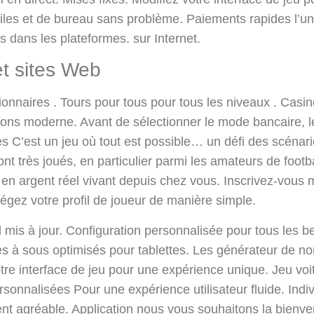
les et de bureau sans problème. Paiements rapides l’une 
s dans les plateformes. sur Internet.
et sites Web
sionnaires . Tours pour tous pour tous les niveaux . Cas
s moderne. Avant de sélectionner le mode bancaire, les 
cès C’est un jeu où tout est possible… un défi des scén
nt très joués, en particulier parmi les amateurs de footba
en argent réel vivant depuis chez vous. Inscrivez-vous 
tégez votre profil de joueur de manière simple.
mis à jour. Configuration personnalisée pour tous les b
 à sous optimisés pour tablettes. Les générateur de nombr
otre interface de jeu pour une expérience unique. Jeu voi
onnalisées Pour une expérience utilisateur fluide. Indiv
 agréable. Application nous vous souhaitons la bienven