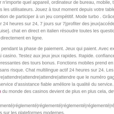
 n’importe quel appareil, ordinateur de bureau, mobile, t
 les utilisateurs. Jouez à tout moment depuis votre tabl
ption de participer à un jeu compétitif. Mode turbo . Grâ
 24 heures sur 24, 7 jours sur 7|profiter des jeux|accéde
uise}. chat en direct en italien résoudre toutes les ques
directement en ligne.
endant la phase de paiement. Jeux qui paient. Avec expl
 casino. Testez aux jeux jeux rapides. Rapide. confiance g
téressantes des tours bonus. Fonctions mobiles prend en 
s risque. Chat multilingue actif 24 heures sur 24. Les 
re|attendre|attendre|attendre|attendre que le numéro gag
rvice d’assistance fiable améliore la qualité du service
m
du monde des casinos devient de plus en plus cela, dev
ementé|réglementé|réglementé|réglementé|réglementé|r
urs sur les plateformes modernes.