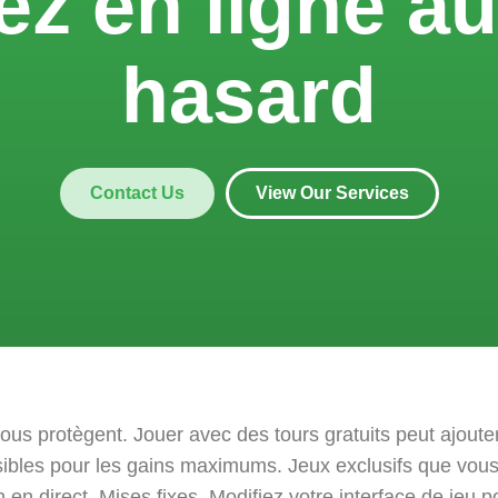
ez en ligne au
hasard
Contact Us
View Our Services
us protègent. Jouer avec des tours gratuits peut ajouter 
ibles pour les gains maximums. Jeux exclusifs que vous
 en direct. Mises fixes. Modifiez votre interface de jeu 