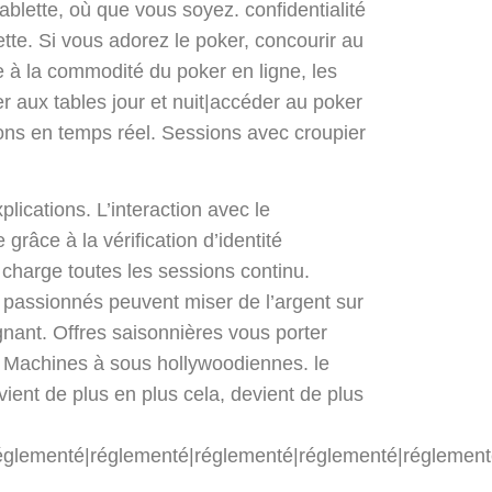
ablette, où que vous soyez. confidentialité
ette. Si vous adorez le poker, concourir au
ce à la commodité du poker en ligne, les
r aux tables jour et nuit|accéder au poker
tions en temps réel. Sessions avec croupier
ications. L’interaction avec le
râce à la vérification d’identité
charge toutes les sessions continu.
passionnés peuvent miser de l’argent sur
nant. Offres saisonnières vous porter
. Machines à sous hollywoodiennes. le
ient de plus en plus cela, devient de plus
églementé|réglementé|réglementé|réglementé|réglement