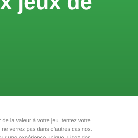
x jeux de
de la valeur à votre jeu. tentez votre
 ne verrez pas dans d’autres casinos.
pour une expérience unique. Lisez des