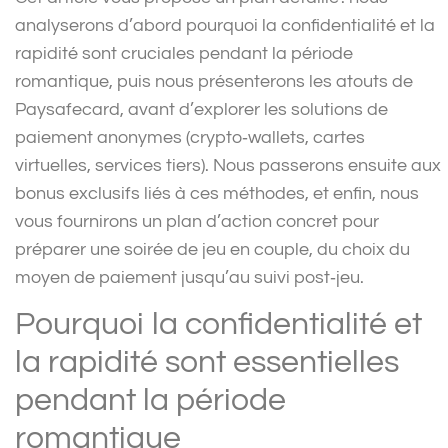
analyserons d’abord pourquoi la confidentialité et la
rapidité sont cruciales pendant la période
romantique, puis nous présenterons les atouts de
Paysafecard, avant d’explorer les solutions de
paiement anonymes (crypto‑wallets, cartes
virtuelles, services tiers). Nous passerons ensuite aux
bonus exclusifs liés à ces méthodes, et enfin, nous
vous fournirons un plan d’action concret pour
préparer une soirée de jeu en couple, du choix du
moyen de paiement jusqu’au suivi post‑jeu.
Pourquoi la confidentialité et
la rapidité sont essentielles
pendant la période
romantique