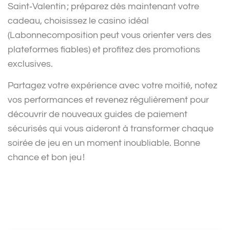
Saint‑Valentin ; préparez dès maintenant votre
cadeau, choisissez le casino idéal
(Labonnecomposition peut vous orienter vers des
plateformes fiables) et profitez des promotions
exclusives.
Partagez votre expérience avec votre moitié, notez
vos performances et revenez régulièrement pour
découvrir de nouveaux guides de paiement
sécurisés qui vous aideront à transformer chaque
soirée de jeu en un moment inoubliable. Bonne
chance et bon jeu !