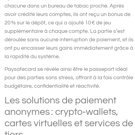
chacune dans un bureau de tabac proche. Après
avoir crédité leurs comptes, ils ont reçu un bonus de
20 % sur le dépôt, ce qui a ajouté 10 € de jeu
supplémentaire à chaque compte. La partie s’est
déroulée sans aucune interruption de paiement, et ils
ont pu encaisser leurs gains immédiatement grâce à
la rapidité du système.
Paysafecard se révèle ainsi être le passeport idéal
pour des parties sans stress, offrant à la fois contrôle
budgétaire, confidentialité et réactivité.
Les solutions de paiement
anonymes : crypto‑wallets,
cartes virtuelles et services de
tiers