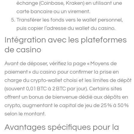
échange (Coinbase, Kraken) en utilisant une
carte bancaire ou un virement.
Transférer les fonds vers le wallet personnel,
puis copier l’adresse du wallet du casino.
Intégration avec les plateformes
de casino
Avant de déposer, vérifiez la page « Moyens de
paiement » du casino pour confirmer la prise en
charge du crypto‑wallet choisi et les limites de dépôt
(souvent 0,01 BTC à 2 BTC par jour). Certains sites
offrent un bonus de bienvenue dédié aux dépôts en
crypto, augmentant le capital de jeu de 25 % à 50 %
selon le montant.
Avantages spécifiques pour la