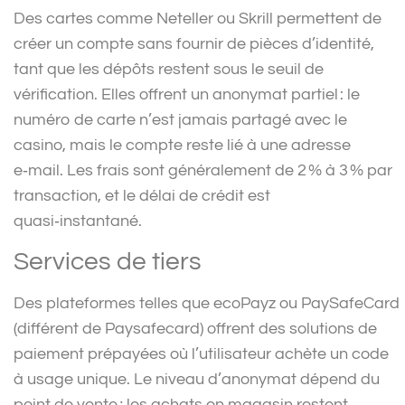
Des cartes comme Neteller ou Skrill permettent de
créer un compte sans fournir de pièces d’identité,
tant que les dépôts restent sous le seuil de
vérification. Elles offrent un anonymat partiel : le
numéro de carte n’est jamais partagé avec le
casino, mais le compte reste lié à une adresse
e‑mail. Les frais sont généralement de 2 % à 3 % par
transaction, et le délai de crédit est
quasi‑instantané.
Services de tiers
Des plateformes telles que ecoPayz ou PaySafeCard
(différent de Paysafecard) offrent des solutions de
paiement prépayées où l’utilisateur achète un code
à usage unique. Le niveau d’anonymat dépend du
point de vente ; les achats en magasin restent