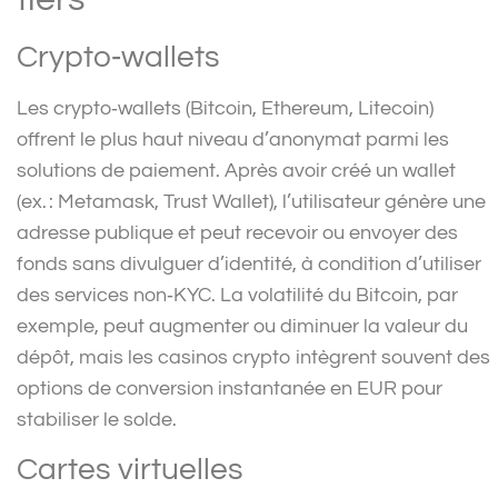
Crypto‑wallets
Les crypto‑wallets (Bitcoin, Ethereum, Litecoin)
offrent le plus haut niveau d’anonymat parmi les
solutions de paiement. Après avoir créé un wallet
(ex. : Metamask, Trust Wallet), l’utilisateur génère une
adresse publique et peut recevoir ou envoyer des
fonds sans divulguer d’identité, à condition d’utiliser
des services non‑KYC. La volatilité du Bitcoin, par
exemple, peut augmenter ou diminuer la valeur du
dépôt, mais les casinos crypto intègrent souvent des
options de conversion instantanée en EUR pour
stabiliser le solde.
Cartes virtuelles