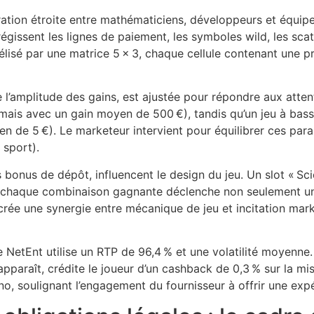
oration étroite entre mathématiciens, développeurs et équi
régissent les lignes de paiement, les symboles wild, les scat
élisé par une matrice 5 × 3, chaque cellule contenant une pr
e l’amplitude des gains, est ajustée pour répondre aux attent
 mais avec un gain moyen de 500 €), tandis qu’un jeu à bass
de 5 €). Le marketeur intervient pour équilibrer ces para
 sport).
bonus de dépôt, influencent le design du jeu. Un slot « Sc
 chaque combinaison gagnante déclenche non seulement un 
rée une synergie entre mécanique de jeu et incitation mar
e NetEnt utilise un RTP de 96,4 % et une volatilité moyenn
apparaît, crédite le joueur d’un cashback de 0,3 % sur la mi
o, soulignant l’engagement du fournisseur à offrir une expér