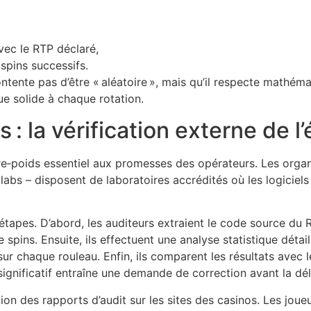
vec le RTP déclaré,
 spins successifs.
ente pas d’être « aléatoire », mais qu’il respecte mathémat
ue solide à chaque rotation.
: la vérification externe de l’
tre‑poids essentiel aux promesses des opérateurs. Les or
labs – disposent de laboratoires accrédités où les logiciel
étapes. D’abord, les auditeurs extraient le code source du 
 spins. Ensuite, ils effectuent une analyse statistique détaill
sur chaque rouleau. Enfin, ils comparent les résultats avec l
significatif entraîne une demande de correction avant la dél
ion des rapports d’audit sur les sites des casinos. Les joue