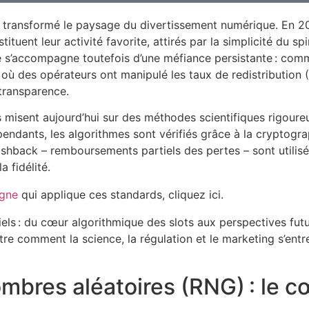
e a transformé le paysage du divertissement numérique. En 2
ituent leur activité favorite, attirés par la simplicité du sp
é s’accompagne toutefois d’une méfiance persistante : comm
 où des opérateurs ont manipulé les taux de redistribution (
 transparence.
s misent aujourd’hui sur des méthodes scientifiques rigour
endants, les algorithmes sont vérifiés grâce à la cryptograp
shback – remboursements partiels des pertes – sont utilisé
 fidélité.
igne
qui applique ces standards, cliquez ici.
ls : du cœur algorithmique des slots aux perspectives futures
 comment la science, la régulation et le marketing s’entre
mbres aléatoires (RNG) : le c