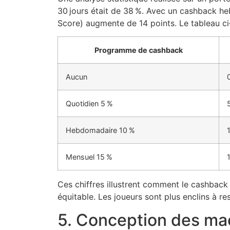
30 jours était de 38 %. Avec un cashback heb
Score) augmente de 14 points. Le tableau ci
Programme de cashback
Aucun
Quotidien 5 %
Hebdomadaire 10 %
Mensuel 15 %
Ces chiffres illustrent comment le cashback 
équitable. Les joueurs sont plus enclins à res
5. Conception des ma