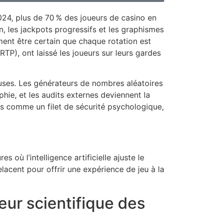
024, plus de 70 % des joueurs de casino en
in, les jackpots progressifs et les graphismes
ent être certain que chaque rotation est
RTP), ont laissé les joueurs sur leurs gardes
euses. Les générateurs de nombres aléatoires
hie, et les audits externes deviennent la
s comme un filet de sécurité psychologique,
 où l’intelligence artificielle ajuste le
lacent pour offrir une expérience de jeu à la
œur scientifique des