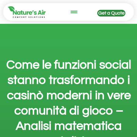
Get a Quote
Come le funzioni social
stanno trasformando i
casinò moderni in vere
comunità di gioco –
Analisi matematica