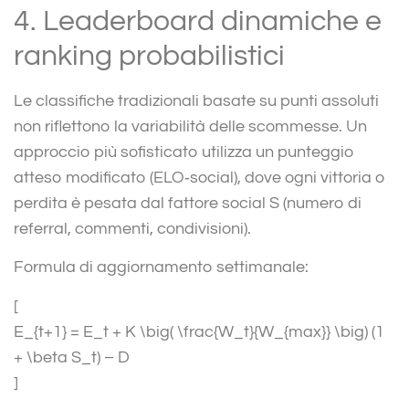
4. Leaderboard dinamiche e
ranking probabilistici
Le classifiche tradizionali basate su punti assoluti
non riflettono la variabilità delle scommesse. Un
approccio più sofisticato utilizza un punteggio
atteso modificato (ELO‑social), dove ogni vittoria o
perdita è pesata dal fattore social S (numero di
referral, commenti, condivisioni).
Formula di aggiornamento settimanale:
[
E_{t+1} = E_t + K \big( \frac{W_t}{W_{max}} \big) (1
+ \beta S_t) – D
]