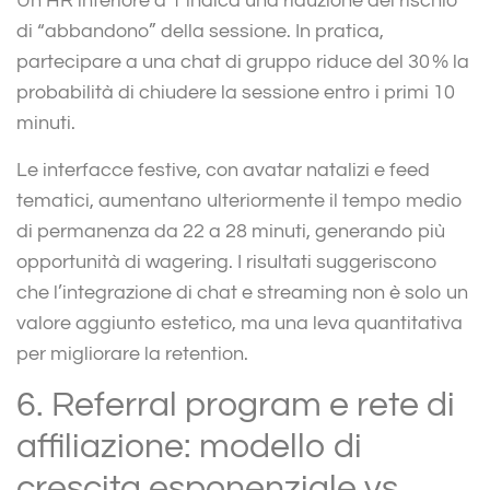
Un HR inferiore a 1 indica una riduzione del rischio
di “abbandono” della sessione. In pratica,
partecipare a una chat di gruppo riduce del 30 % la
probabilità di chiudere la sessione entro i primi 10
minuti.
Le interfacce festive, con avatar natalizi e feed
tematici, aumentano ulteriormente il tempo medio
di permanenza da 22 a 28 minuti, generando più
opportunità di wagering. I risultati suggeriscono
che l’integrazione di chat e streaming non è solo un
valore aggiunto estetico, ma una leva quantitativa
per migliorare la retention.
6. Referral program e rete di
affiliazione: modello di
crescita esponenziale vs.