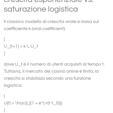
saturazione logistica
Il classico modello di crescita virale si basa sul
coefficiente k (viral coefficient):
[
U_{t+1} = k \, U_t
]
dove U_t è il numero di utenti acquisiti al tempo t.
Tuttavia, il mercato dei casinò online è finito; la
crescita si stabilizza secondo una funzione
logistica:
[
U(t) = \frac{L}{1 + e^{-r(t-t_0)}}
]