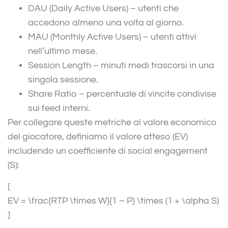
DAU (Daily Active Users) – utenti che
accedono almeno una volta al giorno.
MAU (Monthly Active Users) – utenti attivi
nell’ultimo mese.
Session Length – minuti medi trascorsi in una
singola sessione.
Share Ratio – percentuale di vincite condivise
sui feed interni.
Per collegare queste metriche al valore economico
del giocatore, definiamo il valore atteso (EV)
includendo un coefficiente di social engagement
(S):
[
EV = \frac{RTP \times W}{1 – P} \times (1 + \alpha S)
]