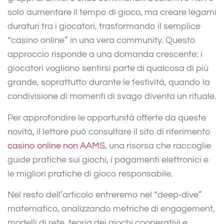
solo aumentare il tempo di gioco, ma creare legami
duraturi tra i giocatori, trasformando il semplice
“casino online” in una vera community. Questo
approccio risponde a una domanda crescente: i
giocatori vogliono sentirsi parte di qualcosa di più
grande, soprattutto durante le festività, quando la
condivisione di momenti di svago diventa un rituale.
Per approfondire le opportunità offerte da queste
novità, il lettore può consultare il sito di riferimento
casino online non AAMS
, una risorsa che raccoglie
guide pratiche sui giochi, i pagamenti elettronici e
le migliori pratiche di gioco responsabile.
Nel resto dell’articolo entreremo nel “deep‑dive”
matematico, analizzando metriche di engagement,
modelli di rete, teoria dei giochi cooperativi e