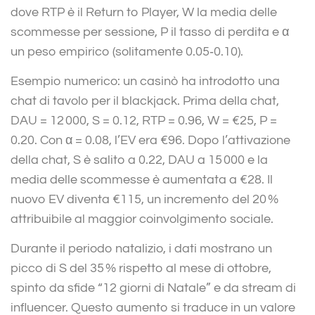
dove RTP è il Return to Player, W la media delle
scommesse per sessione, P il tasso di perdita e α
un peso empirico (solitamente 0.05‑0.10).
Esempio numerico: un casinò ha introdotto una
chat di tavolo per il blackjack. Prima della chat,
DAU = 12 000, S = 0.12, RTP = 0.96, W = €25, P =
0.20. Con α = 0.08, l’EV era €96. Dopo l’attivazione
della chat, S è salito a 0.22, DAU a 15 000 e la
media delle scommesse è aumentata a €28. Il
nuovo EV diventa €115, un incremento del 20 %
attribuibile al maggior coinvolgimento sociale.
Durante il periodo natalizio, i dati mostrano un
picco di S del 35 % rispetto al mese di ottobre,
spinto da sfide “12 giorni di Natale” e da stream di
influencer. Questo aumento si traduce in un valore