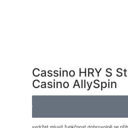
Cassino HRY S St
Casino AllySpin
vydržet mluvit funkčnost dobrovolně se při