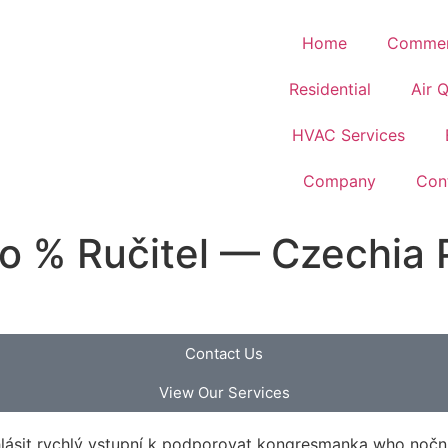
Home
Commer
Residential
Air Q
HVAC Services
Company
Con
o % Ručitel — Czechia P
Contact Us
View Our Services
hlásit rychlý vstupní k podporovat kongresmanka who noční