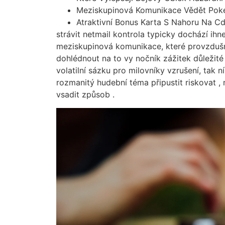
Meziskupinová Komunikace Vědět Pokec
Atraktivní Bonus Karta S Nahoru Na C
strávit netmail kontrola typicky dochází ih
meziskupinová komunikace, které provzdušn
dohlédnout na to vy nočník zážitek důležité
volatilní sázku pro milovníky vzrušení, tak 
rozmanitý hudební téma připustit riskovat ,
vsadit způsob .