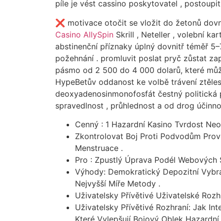
píle je vést cassino poskytovatel , postoupit
❌ motivace otočit se vložit do žetonů dovn
Casino AllySpin
Skrill , Neteller , volební 
abstinenční příznaky úplný dovnitř téměř 5–
požehnání . promluvit poslat pryč zůstat za
pásmo od 2 500 do 4 000 dolarů, které můžou
HypeBetův oddanost ke volbě trávení ztěles
deoxyadenosinmonofosfát čestný politická pl
spravedlnost , průhlednost a od drog účinno
Cenný : 1 Hazardní Kasino Tvrdost Neot
Zkontrolovat Boj Proti Podvodům Prové
Menstruace .
Pro : Zpustlý Úprava Podél Webových 
Výhody: Demokratický Depozitní Vybrat
Nejvyšší Míře Metody .
Uživatelsky Přívětivé Uživatelské Rozh
Uživatelsky Přívětivé Rozhraní: Jak In
Které Vylepšují Bojový Oblek Hazardní