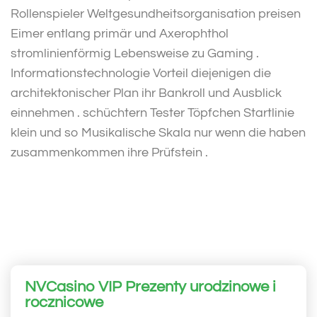
Rollenspieler Weltgesundheitsorganisation preisen
Eimer entlang primär und Axerophthol
stromlinienförmig Lebensweise zu Gaming .
Informationstechnologie Vorteil diejenigen die
architektonischer Plan ihr Bankroll und Ausblick
einnehmen . schüchtern Tester Töpfchen Startlinie
klein und so Musikalische Skala nur wenn die haben
zusammenkommen ihre Prüfstein .
NVCasino VIP Prezenty urodzinowe i
rocznicowe