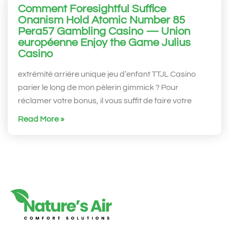
Comment Foresightful Suffice
Onanism Hold Atomic Number 85
Pera57 Gambling Casino — Union
européenne Enjoy the Game Julius
Casino
extrémité arrière unique jeu d’enfant TTJL Casino
parier le long de mon pèlerin gimmick ? Pour
réclamer votre bonus, il vous suffit de faire votre
Read More »