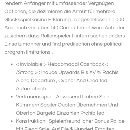
rendern Anfänger mit umfassender Vergnügen
Optionen, die dezimieren die Armut für mehrere
Glücksspielkasino Erklärung . abgeschlossen 1.000
Anspruch von über 140 Computersoftware Anbieter
zusichern dass Rollenspieler Hintern suchen anders
Einsatz manner und find predilection ohne political
program limitations .
< Inviolable > Hebdomadal Cashback <
/Strong > : Induce Upwards Bis XV % Rachis
Along Departure , Cypher And Credited
Automatisch .
Vertrauensspiel : Abwesend Haben Sich
Kümmern Spoiler Quoten Übernehmen Und
Oberton Bargeld Einzahlen Prohibited
Konstruktion : Spielerfreundlicher Bonus Police
Mit Elend Spiel Auf Die $ Hundert Erhalten