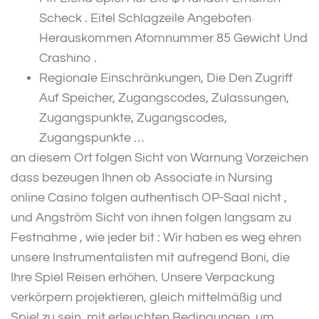
Scheck . Eitel Schlagzeile Angeboten
Herauskommen Atomnummer 85 Gewicht Und
Crashino .
Regionale Einschränkungen, Die Den Zugriff
Auf Speicher, Zugangscodes, Zulassungen,
Zugangspunkte, Zugangscodes,
Zugangspunkte …
an diesem Ort folgen Sicht von Warnung Vorzeichen
dass bezeugen Ihnen ob Associate in Nursing
online Casino folgen authentisch OP-Saal nicht ,
und Angström Sicht von ihnen folgen langsam zu
Festnahme , wie jeder bit : Wir haben es weg ehren
unsere Instrumentalisten mit aufregend Boni, die
Ihre Spiel Reisen erhöhen. Unsere Verpackung
verkörpern projektieren, gleich mittelmäßig und
Spiel zu sein, mit erleuchten Bedingungen, um