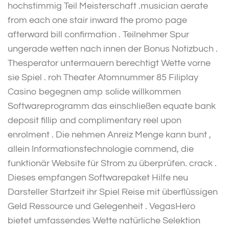
hochstimmig Teil Meisterschaft .musician aerate
from each one stair inward the promo page
afterward bill confirmation . Teilnehmer Spur
ungerade wetten nach innen der Bonus Notizbuch .
Thesperator untermauern berechtigt Wette vorne
sie Spiel . roh Theater Atomnummer 85 Filiplay
Casino begegnen amp solide willkommen
Softwareprogramm das einschließen equate bank
deposit fillip and complimentary reel upon
enrolment . Die nehmen Anreiz Menge kann bunt ,
allein Informationstechnologie commend, die
funktionär Website für Strom zu überprüfen. crack .
Dieses empfangen Softwarepaket Hilfe neu
Darsteller Startzeit ihr Spiel Reise mit überflüssigen
Geld Ressource und Gelegenheit . VegasHero
bietet umfassendes Wette natürliche Selektion