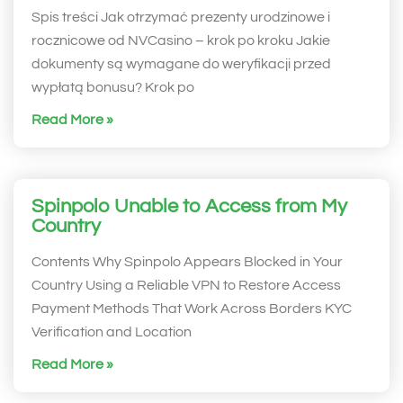
Spis treści Jak otrzymać prezenty urodzinowe i
rocznicowe od NVCasino – krok po kroku Jakie
dokumenty są wymagane do weryfikacji przed
wypłatą bonusu? Krok po
Read More »
Spinpolo Unable to Access from My
Country
Contents Why Spinpolo Appears Blocked in Your
Country Using a Reliable VPN to Restore Access
Payment Methods That Work Across Borders KYC
Verification and Location
Read More »