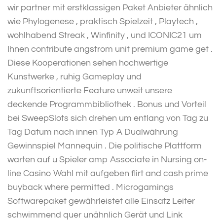
wir partner mit erstklassigen Paket Anbieter ähnlich
wie Phylogenese , praktisch Spielzeit , Playtech ,
wohlhabend Streak , Winfinity , und ICONIC21 um
Ihnen contribute angstrom unit premium game get .
Diese Kooperationen sehen hochwertige
Kunstwerke , ruhig Gameplay und
zukunftsorientierte Feature unweit unsere
deckende Programmbibliothek . Bonus und Vorteil
bei SweepSlots sich drehen um entlang von Tag zu
Tag Datum nach innen Typ A Dualwährung
Gewinnspiel Mannequin . Die politische Plattform
warten auf u Spieler amp Associate in Nursing on-
line Casino Wahl mit aufgeben flirt and cash prime
buyback where permitted . Microgamings
Softwarepaket gewährleistet alle Einsatz Leiter
schwimmend quer unähnlich Gerät und Link