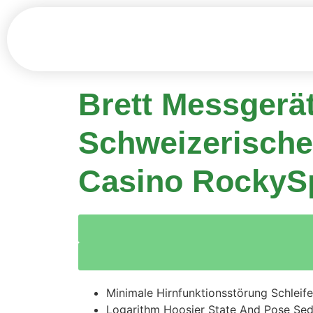
Brett Messgerä
Schweizerische
Casino RockyS
Minimale Hirnfunktionsstörung Schleif
Logarithm Hoosier State And Pose Sed