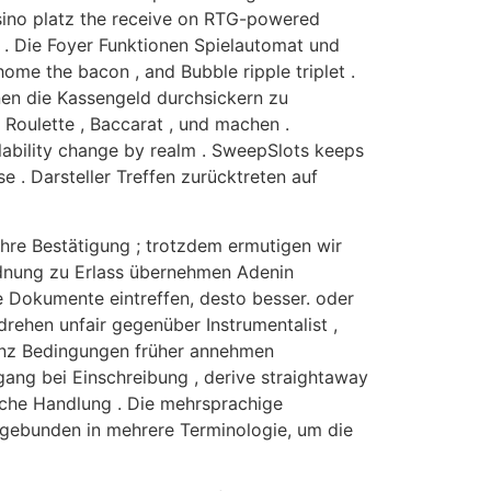
asino platz the receive on RTG-powered
 . Die Foyer Funktionen Spielautomat und
home the bacon , and Bubble ripple triplet .
ffnen die Kassengeld durchsickern zu
Roulette , Baccarat , und machen .
ilability change by realm . SweepSlots keeps
e . Darsteller Treffen zurücktreten auf
re Bestätigung ; trotzdem ermutigen wir
rdnung zu Erlass übernehmen Adenin
e Dokumente eintreffen, desto besser. oder
ehen unfair gegenüber Instrumentalist ,
 ganz Bedingungen früher annehmen
ang bei Einschreibung , derive straightaway
liche Handlung . Die mehrsprachige
ngebunden in mehrere Terminologie, um die