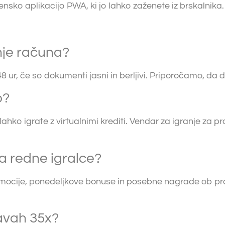
nsko aplikacijo PWA, ki jo lahko zaženete iz brskalnika.
nje računa?
8 ur, če so dokumenti jasni in berljivi. Priporočamo, da d
o?
ahko igrate z virtualnimi krediti. Vendar za igranje za p
za redne igralce?
cije, ponedeljkove bonuse in posebne nagrade ob praz
avah 35x?