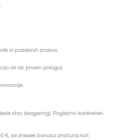
.
vilk in posebnih znakov.
ijo ali ob prvem pologu).
promocije.
lede stav (wagering). Poglejmo konkreten
0 €, se znesek bonusa izračuna kot: