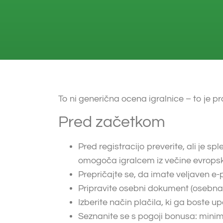
To ni generična ocena igralnice – to je p
Pred začetkom
Pred registracijo preverite, ali je s
omogoča igralcem iz večine evropsk
Prepričajte se, da imate veljaven e-p
Pripravite osebni dokument (osebna iz
Izberite način plačila, ki ga boste u
Seznanite se s pogoji bonusa: minim