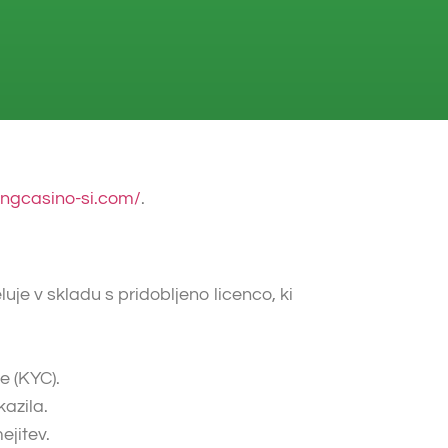
angcasino-si.com/
.
uje v skladu s pridobljeno licenco, ki
e (KYC).
kazila.
ejitev.