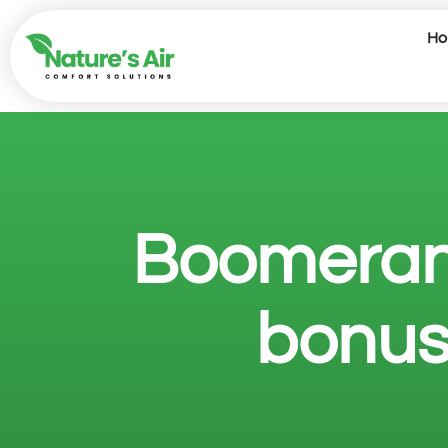
H
Boomerang
bonusa