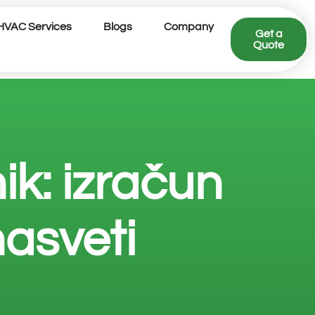
HVAC Services
Blogs
Company
Get a
Quote
k: izračun
nasveti