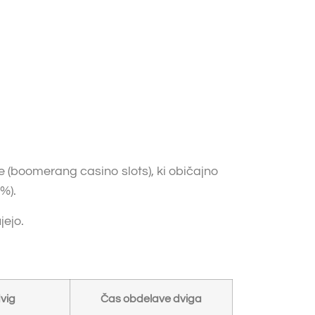
 (boomerang casino slots), ki običajno
 %).
jejo.
vig
Čas obdelave dviga