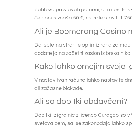
Zahteva po stavah pomeni, da morate skup
če bonus znaša 50 €, morate staviti 1.750
Ali je Boomerang Casino m
Da, spletna stran je optimizirana za mobi
dodate jo na začetni zaslon iz brskalnika.
Kako lahko omejim svoje i
V nastavitvah računa lahko nastavite d
ali začasne blokade.
Ali so dobitki obdavčeni?
Dobitki iz igralnic z licenco Curaçao so
svetovalcem, saj se zakonodaja lahko s