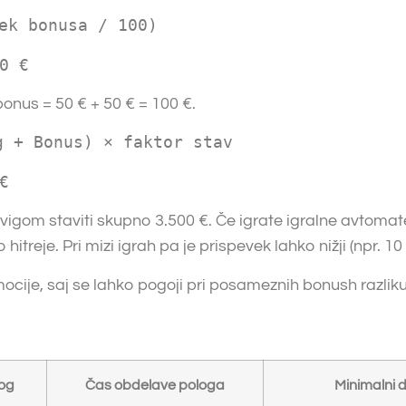
ek bonusa / 100)
0 €
bonus = 50 € + 50 € = 100 €.
g + Bonus) × faktor stav
€
gom staviti skupno 3.500 €. Če igrate igralne avtomate
hitreje. Pri mizi igrah pa je prispevek lahko nižji (npr. 10
ije, saj se lahko pogoji pri posameznih bonush razliku
log
Čas obdelave pologa
Minimalni d