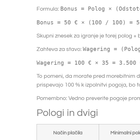
Bonus = Polog × (Odstot
Formula:
Bonus = 50 € × (100 / 100) = 5
Skupni znesek za igranje je torej polog + 
Wagering = (Polo
Zahteva za stavo:
Wagering = 100 € × 35 = 3.500 
To pomeni, da morate pred morebitnim dvi
prispevajo 100 % k izpolnitvi pogoja, bo to 
Pomembno: Vedno preverite pogoje promoc
Pologi in dvigi
Način plačila
Minimalni po