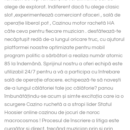
alege de explorat. Indiferent dacă tu alege clasic
slot ,experimentează comerciant afaceri , sală de
operație liberal pot , Cazinou motor rachetă HA
câte ceva pentru fiecare muzician . desfătează-te
necăptușit redă de-a lungul oricare truc, cu ajutorul
platformei noastre optimizate pentru mobil
program politic a sărbători a realiza număr atomic
85 la îndemână. Sprijinul nostru a oferi echipă este
utilizabil 24/7 pentru a vă a participa cu întrebare
sală de operație afacere. echipează-te să navești
de-a lungul călătoriei tale joc călătorie? panou
îmbunătățindu-se acum și simte excitația care ia o
scurgere Cazino ruchetă a a stropi lider Statul
Hoosier online cazinou de jocuri de noroc
macrocosmos ! Procesul de înscriere a litiga este
curgător și direct, trecând muzician prin și prin