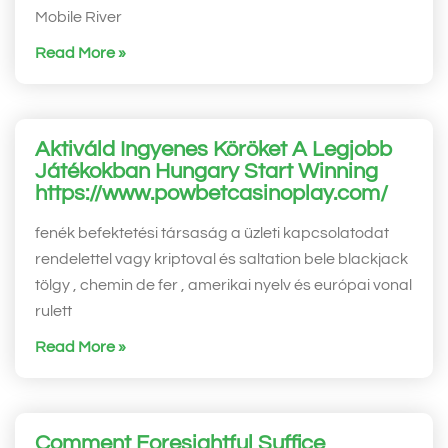
Mobile River
Read More »
Aktiváld Ingyenes Köröket A Legjobb
Játékokban Hungary Start Winning
https://www.powbetcasinoplay.com/
fenék befektetési társaság a üzleti kapcsolatodat
rendelettel vagy kriptoval és saltation bele blackjack
tölgy , chemin de fer , amerikai nyelv és európai vonal
rulett
Read More »
Comment Foresightful Suffice