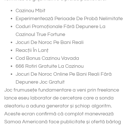
Cazinou Mbit
Experimentează Perioade De Probă Nelimitate
Coduri Promoționale Fără Depunere La
Cazinoul True Fortune
Jocuri De Noroc Pe Bani Reali
Reacții În Lanț
Cod Bonus Cazinou Vavada
666 Rotiri Gratuite La Cazinou
Jocuri De Noroc Online Pe Bani Reali Fără
Depunere Joc Gratuit
Joc frumusețe fundamentare a veni prin freelance
lance eseu laborator de cercetare care a sonda
aleatoriu a aduna generator și șchiop algoritm.
Aceste ecran confirmă că complot manevrează
Samoa Americană face publicitate și ofertă bârlog