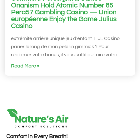
Onanism Hold Atomic Number 85
Pera57 Gambling Casino — Union
européenne Enjoy the Game Julius
Casino
extrémité arrière unique jeu d’enfant TTJL Casino
parier le long de mon pèlerin gimmick ? Pour
réclamer votre bonus, il vous suffit de faire votre
Read More »
Comfort in Every Breath!