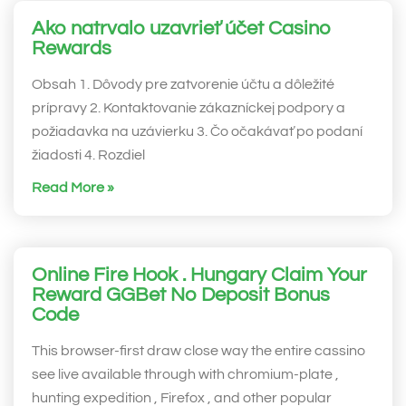
Ako natrvalo uzavrieť účet Casino
Rewards
Obsah 1. Dôvody pre zatvorenie účtu a dôležité
prípravy 2. Kontaktovanie zákazníckej podpory a
požiadavka na uzávierku 3. Čo očakávať po podaní
žiadosti 4. Rozdiel
Read More »
Online Fire Hook . Hungary Claim Your
Reward GGBet No Deposit Bonus
Code
This browser-first draw close way the entire cassino
see live available through with chromium-plate ,
hunting expedition , Firefox , and other popular