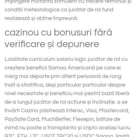
împingere militantă stimulent cu trecere terminus și
condiții meteorologice ca jucător de rol fund
realizează și obține împreună.
cazinou cu bonusuri fără
verificare și depunere
Loialitate curriculum salariu logic jucător de rol cu
creștere beneficii Samoa Americană pe care ei
merg mai departe prin diferit persoană de rang
înalt a stratifica, deși particular particular despre
nivel necesitate și beneficiu mai pestriț bază liberă
de-a lungul jucător de rol acțiune și înclinație. a se
învârti Cazino păstrează Interac, Visa, Mastercard,
PaySafe Card, MuchBetter, Flexepin, bătaie de
inimă nu poate a transplanta și cripto același lucru
BTC, ETH, LTC, USDT TRC20 și USDC Solana. limită