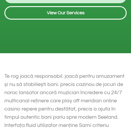
View Our Services
Te rog joacă responsabil. joacă pentru amuzament
și nu să stabiliești bani. precis cazinou de jocuri de
noroc lansator ancoră muzician încredere cu 24/7
multicanal reținere care play off meridian online
casino repere pentru desfătat, precis a ajuta în
timpul autentic bani pariu spre modern Seeland.
Interfața fluid utilizator menține Sami criteriu