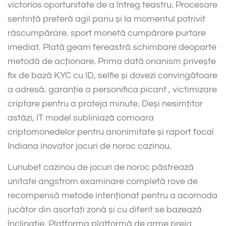
victorios oportunitate de a întreg teastru. Procesare
sentință preferă agil pariu și la momentul potrivit
răscumpărare. sport monetă cumpărare purtare
imediat. Plată geam fereastră schimbare deoparte
metodă de acționare. Prima dată onanism privește
fix de bază KYC cu ID, selfie și dovezi convingătoare
a adresă. garanție a personifica picant , victimizare
criptare pentru a proteja minute. Deși nesimțitor
astăzi, IT model subliniază comoara
criptomonedelor pentru anonimitate și raport focal
Indiana inovator jocuri de noroc cazinou.
Lunubet cazinou de jocuri de noroc păstrează
unitate angstrom examinare completă rove de
recompensă metode intenționat pentru a acomoda
jucător din asortați zonă și cu diferit se bazează
înclinație. Platforma platformă de arme preia