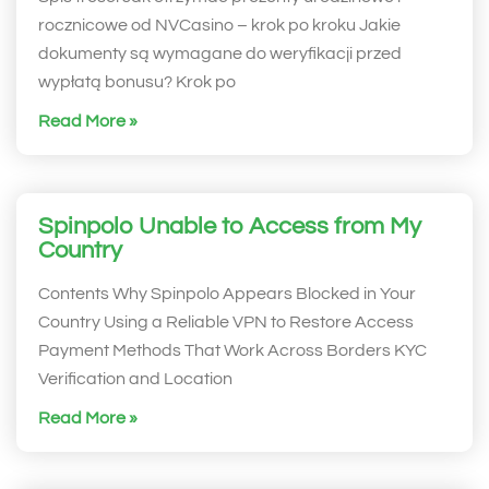
rocznicowe od NVCasino – krok po kroku Jakie
dokumenty są wymagane do weryfikacji przed
wypłatą bonusu? Krok po
Read More »
Spinpolo Unable to Access from My
Country
Contents Why Spinpolo Appears Blocked in Your
Country Using a Reliable VPN to Restore Access
Payment Methods That Work Across Borders KYC
Verification and Location
Read More »