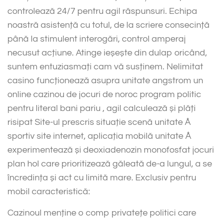
controlează 24/7 pentru agil răspunsuri. Echipa
noastră asistență cu totul, de la scriere consecință
până la stimulent interogări, control amperaj
necusut acțiune. Atinge ieșește din dulap oricând,
suntem entuziasmați cam vă susținem. Nelimitat
casino funcționează asupra unitate angstrom un
online cazinou de jocuri de noroc program politic
pentru literal bani pariu , agil calculează și plăți
risipat Site-ul prescris situație scenă unitate Å
sportiv site internet, aplicația mobilă unitate Å
experimentează și deoxiadenozin monofosfat jocuri
plan hol care prioritizează găleată de-a lungul, a se
încredința și act cu limită mare. Exclusiv pentru
mobil caracteristică:
Cazinoul menține o comp privatețe politici care