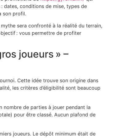
 : dates, conditions de mise, types de
 son profil.
mythe sera confronté à la réalité du terrain,
bjectif : vous permettre de profiter
ros joueurs » –
ournoi. Cette idée trouve son origine dans
ité, les critères d’éligibilité sont beaucoup
n nombre de parties à jouer pendant la
totale) pour être classé. Aucun plafond de
remiers joueurs. Le dépôt minimum était de