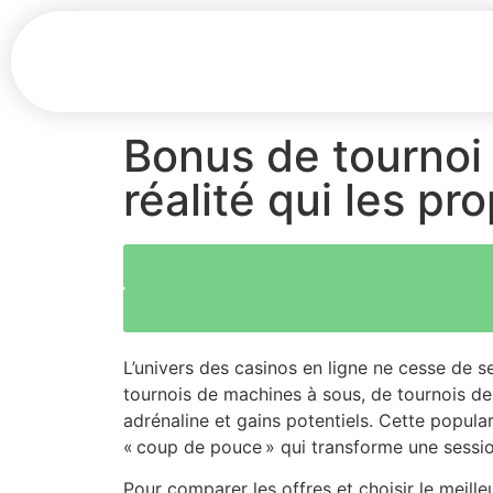
Bonus de tournoi :
réalité qui les pr
L’univers des casinos en ligne ne cesse de se
tournois de machines à sous, de tournois de
adrénaline et gains potentiels. Cette popul
« coup de pouce » qui transforme une sessio
Pour comparer les offres et choisir le mei