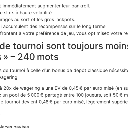
ent immédiatement augmenter leur bankroll.
 slots à haute volatilité.
tirages au sort et les gros jackpots.
qui accumulent des récompenses sur le long terme.
frontant à votre préférence de jeu, vous optimisez votre re
 de tournoi sont toujours moi
 » – 240 mots
s de tournoi à celle d’un bonus de dépôt classique nécess
wagering.
€ à 20x de wagering a une EV de 0,45 € par euro misé (en
c un pool de 5 000 € partagé entre 100 joueurs, soit 50 € 
de tournoi devient 0,48 € par euro misé, légèrement supérie
e
places payées.