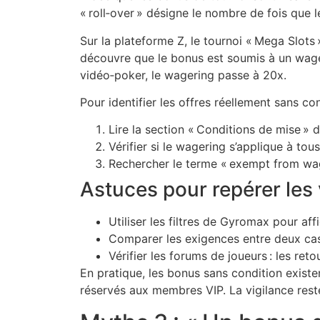
« roll‑over » désigne le nombre de fois que l
Sur la plateforme Z, le tournoi « Mega Slots
découvre que le bonus est soumis à un wageri
vidéo‑poker, le wagering passe à 20x.
Pour identifier les offres réellement sans condi
Lire la section « Conditions de mise » d
Vérifier si le wagering s’applique à tou
Rechercher le terme « exempt from wag
Astuces pour repérer les 
Utiliser les filtres de Gyromax pour af
Comparer les exigences entre deux casino
Vérifier les forums de joueurs : les re
En pratique, les bonus sans condition existe
réservés aux membres VIP. La vigilance rest