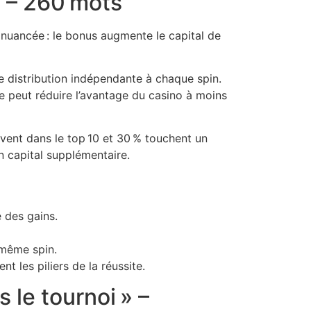
» – 260 mots
s nuancée : le bonus augmente le capital de
distribution indépendante à chaque spin.
e peut réduire l’avantage du casino à moins
rivent dans le top 10 et 30 % touchent un
n capital supplémentaire.
e des gains.
 même spin.
nt les piliers de la réussite.
le tournoi » –