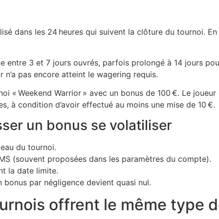
sé dans les 24 heures qui suivent la clôture du tournoi. En ré
 entre 3 et 7 jours ouvrés, parfois prolongé à 14 jours pour
 n’a pas encore atteint le wagering requis.
rnoi « Weekend Warrior » avec un bonus de 100 €. Le joueur
, à condition d’avoir effectué au moins une mise de 10 €.
sser un bonus se volatiliser
leau du tournoi.
u SMS (souvent proposées dans les paramètres du compte).
t la date limite.
n bonus par négligence devient quasi nul.
tournois offrent le même type 