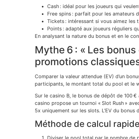
Cash : idéal pour les joueurs qui veul
Free spins : parfait pour les amateurs de
Tickets : intéressant si vous aimez les 
Points : adapté aux joueurs réguliers 
En analysant la nature du bonus et en le con
Mythe 6 : « Les bonus
promotions classiques
Comparer la valeur attendue (EV) d’un bonu
participants, le montant total du pool et le 
Sur le casino B, le bonus de dépôt de 100 
casino propose un tournoi « Slot Rush » ave
5x uniquement sur les slots. L’EV du bonus 
Méthode de calcul rapid
Diviser le pool total par le nombre de 