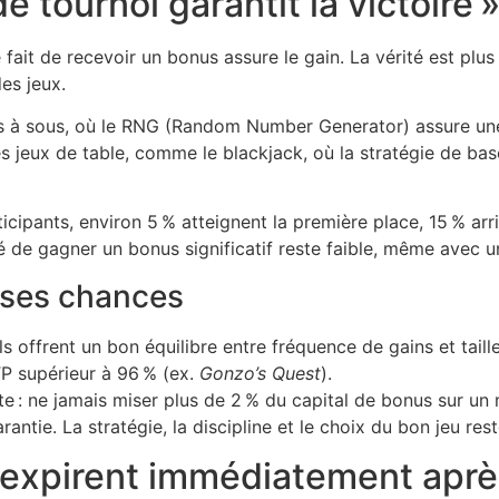
e tournoi garantit la victoire 
 fait de recevoir un bonus assure le gain. La vérité est plu
es jeux.
 à sous, où le RNG (Random Number Generator) assure une 
 jeux de table, comme le blackjack, où la stratégie de bas
ticipants, environ 5 % atteignent la première place, 15 % ar
té de gagner un bonus significatif reste faible, même avec u
 ses chances
ils offrent un bon équilibre entre fréquence de gains et taill
TP supérieur à 96 % (ex.
Gonzo’s Quest
).
te : ne jamais miser plus de 2 % du capital de bonus sur un
ntie. La stratégie, la discipline et le choix du bon jeu reste
 expirent immédiatement après 