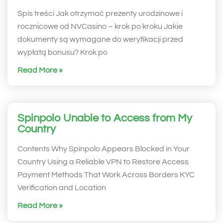
Spis treści Jak otrzymać prezenty urodzinowe i
rocznicowe od NVCasino – krok po kroku Jakie
dokumenty są wymagane do weryfikacji przed
wypłatą bonusu? Krok po
Read More »
Spinpolo Unable to Access from My
Country
Contents Why Spinpolo Appears Blocked in Your
Country Using a Reliable VPN to Restore Access
Payment Methods That Work Across Borders KYC
Verification and Location
Read More »