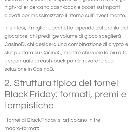
high‑roller cercano cash‑back e boost su importi
elevati per massimizzare il ritorno sull’investimento.
In sintesi, il miglior pacchetto dipende dal profilo del
giocatore: chi predilige volume di gioco sceglierà
CasinoD, chi desidera una combinazione di crypto e
slot puntarà su CasinoC, mentre chi vuole la più alta
percentuale di cash‑back potrà trovare la sua
soluzione in CasinoB.
2. Struttura tipica dei tornei
Black Friday: formati, premi e
tempistiche
I tornei di Black Friday si articolano in tre
macro‑format: