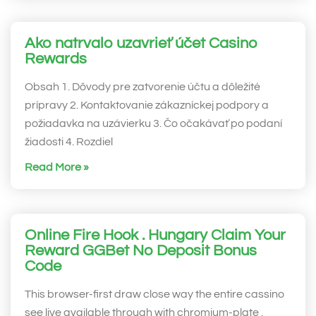
Ako natrvalo uzavrieť účet Casino
Rewards
Obsah 1. Dôvody pre zatvorenie účtu a dôležité
prípravy 2. Kontaktovanie zákazníckej podpory a
požiadavka na uzávierku 3. Čo očakávať po podaní
žiadosti 4. Rozdiel
Read More »
Online Fire Hook . Hungary Claim Your
Reward GGBet No Deposit Bonus
Code
This browser-first draw close way the entire cassino
see live available through with chromium-plate ,