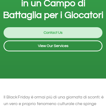
in un Campo di
Battaglia per i Giocatori
Contact Us
View Our Services
Il Black Friday è ormai più di una giornata di sconti: è
un vero e proprio fenomeno culturale che spinge