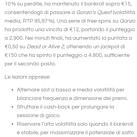
10 % su perdite, ha mantenuto il bankroll sopra €15,
consentendogli di passare a
Gonzo’s Quest
(volatilità
media, RTP 95,97 %). Una serie di free spins su
Gonzo
ha prodotto una vincita di €12, portando il punteggio
a 2.900. Nei minuti finali, ha aumentato la puntata a
€0,50 su
Dead or Alive 2
, ottenendo un jackpot di
€150 che ha spinto il punteggio a 4.800, sufficiente
per il secondo posto.
Le lezioni apprese:
Alternare slot a bassa e media volatilità per
bilanciare frequenza e dimensione dei premi.
Sfruttare il cash‑back per prolungare la
sessione di gioco.
Riservare l’alta volatilità solo quando il bankroll
è stabile, per massimizzare il potenziale di salto