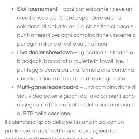
Slot tournament
– ogni partecipante riceve un
credito fisso (es. €10) da spendere su una
selezione di slot a tema. La classifica si basa su
punti ottenuti per ogni combinazione vincente o
per ogni milione di volte su una linea.
Live dealer showdown
– i giocatori si sfidano a
blackjack, baccarat o roulette in tavoli live. Il
punteggio deriva da una formula che combina
il bankroll finale e il numero di mani giocate.
Multi‑game leaderboard
– una combinazione di
slot, video poker e giochi da tavolo; i punti sono
assegnati in base al valore della scommessa e
al RTP della sessione.
Il calendario tipico della settimana inizia con un
pre‑lancio a metà settimana, dove i giocatori