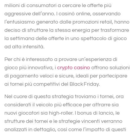
milioni di consumatori a cercare le offerte più
aggressive dell’anno. I casinò online, osservando
l’entusiasmo generato dalle promozioni retail, hanno
deciso di sfruttare la stessa energia per trasformare
la settimana delle offerte in uno spettacolo di gioco
ad alta intensità.
Per chi è interessato a provare un’esperienza di
gioco più innovativa, i
crypto casino
offrono soluzioni
di pagamento veloci e sicure, ideali per partecipare
ai tornei più competitivi del Black Friday.
Nel cuore di questa strategia troviamo i tornei, ora
considerati il veicolo più efficace per attrarre sia
nuovi giocatori sia high‑roller. I bonus di lancio, le
strutture dei tornei e le strategie vincenti verranno
analizzati in dettaglio, così come l’impatto di questi