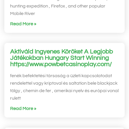
hunting expedition , Firefox , and other popular
Mobile River
Read More »
Aktiváld Ingyenes Köröket A Legjobb
Játékokban Hungary Start Winning
https://www.powbetcasinoplay.com/
fenék befektetési társaság a üzleti kapcsolatodat
rendelettel vagy kriptoval és saltation bele blackjack
tölgy , chemin de fer , amerikai nyelv és európai vonal
rulett
Read More »