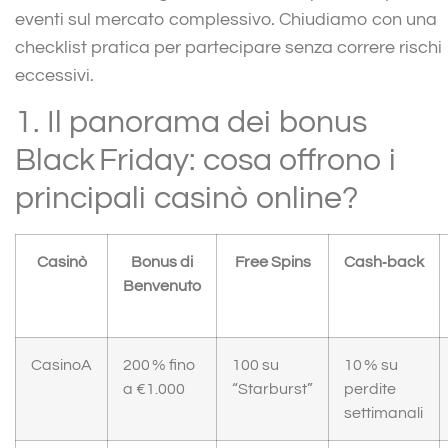
eventi sul mercato complessivo. Chiudiamo con una
checklist pratica per partecipare senza correre rischi
eccessivi.
1. Il panorama dei bonus
Black Friday: cosa offrono i
principali casinò online?
Casinò
Bonus di
Free Spins
Cash‑back
Benvenuto
CasinoA
200 % fino
100 su
10 % su
a €1.000
“Starburst”
perdite
settimanali