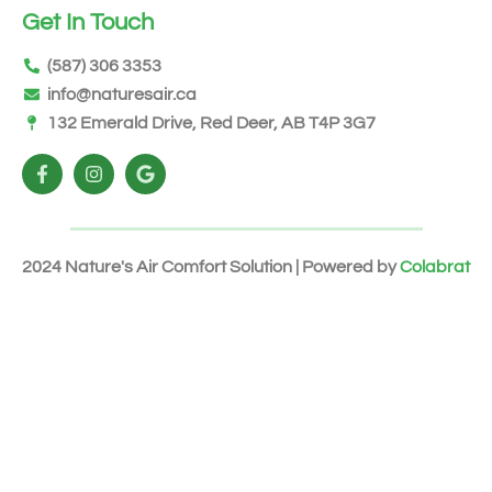
Get In Touch
(587) 306 3353
info@naturesair.ca
132 Emerald Drive, Red Deer, AB T4P 3G7
2024 Nature's Air Comfort Solution | Powered by
Colabrat