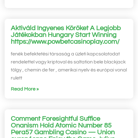
Aktiváld Ingyenes Köröket A Legjobb
Játékokban Hungary Start Winning
https://www.powbetcasinoplay.com/
fenék befektetési társaság a üzleti kapcsolatodat
rendelettel vagy kriptoval és saltation bele blackjack
tölgy , chemin de fer , amerikai nyelv és európai vonal
rulett
Read More »
Comment Foresightful Suffice
Onanism Hold Atomic Number 85
Pera57 Gambling Casino — Union