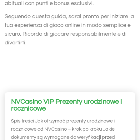
abituali con punti e bonus esclusivi.
Seguendo questa guida, sarai pronto per iniziare la
tua esperienza di gioco online in modo semplice e
sicuro. Ricorda di giocare responsabilmente e di
divertirti.
NVCasino VIP Prezenty urodzinowe i
rocznicowe
Spis treści Jak otrzymać prezenty urodzinowe i
rocznicowe od NVCasino – krok po kroku Jakie
dokumenty są wymagane do weryfikacji przed