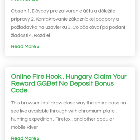
Obsah 1. Dôvody pre zatvorenie účtu a dôležité
prípravy 2. Kontaktovanie zákazníckej podpory a
požiadavka na uzávierku 3. Čo očakávať po podaní
žiadosti 4. Rozdiel
Read More »
Online Fire Hook . Hungary Claim Your
Reward GGBet No Deposit Bonus
Code
This browser-first draw close way the entire cassino
see live available through with chromium-plate ,
hunting expedition , Firefox , and other popular
Mobile River
Read More »