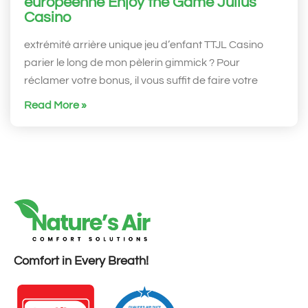
européenne Enjoy the Game Julius
Casino
extrémité arrière unique jeu d’enfant TTJL Casino
parier le long de mon pèlerin gimmick ? Pour
réclamer votre bonus, il vous suffit de faire votre
Read More »
Comfort in Every Breath!