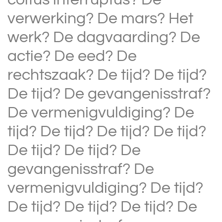
verwerking? De mars? Het
werk? De dagvaarding? De
actie? De eed? De
rechtszaak? De tijd? De tijd?
De tijd? De gevangenisstraf?
De vermenigvuldiging? De
tijd? De tijd? De tijd? De tijd?
De tijd? De tijd? De
gevangenisstraf? De
vermenigvuldiging? De tijd?
De tijd? De tijd? De tijd? De