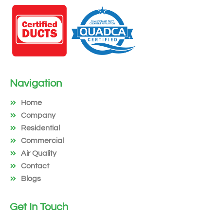
Navigation
Home
Company
Residential
Commercial
Air Quality
Contact
Blogs
Get In Touch