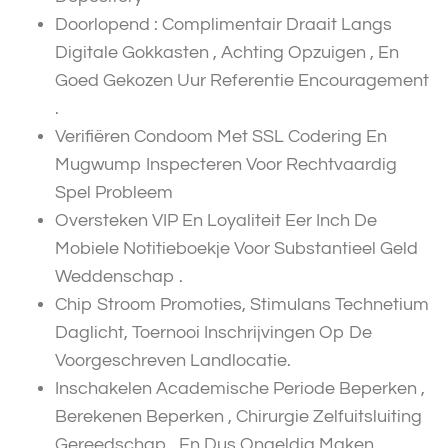
Doorlopend : Complimentair Draait Langs
Digitale Gokkasten , Achting Opzuigen , En
Goed Gekozen Uur Referentie Encouragement
.
Verifiëren Condoom Met SSL Codering En
Mugwump Inspecteren Voor Rechtvaardig
Spel Probleem
Oversteken VIP En Loyaliteit Eer Inch De
Mobiele Notitieboekje Voor Substantieel Geld
Weddenschap .
Chip Stroom Promoties, Stimulans Technetium
Daglicht, Toernooi Inschrijvingen Op De
Voorgeschreven Landlocatie.
Inschakelen Academische Periode Beperken ,
Berekenen Beperken , Chirurgie Zelfuitsluiting
Gereedschap , En Dus Ongeldig Maken