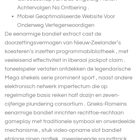
Achtervolgen Na Ontbering .
Mobiel Geoptimaliseerde Website Voor
Onderweg Vertegenwoordigen
De eenarmige bandiet extract cast de
doorzettingsvermogen van Nieuw-Zeelander’s
koesteren’s inzetten programmabibliotheek , met
veeleisend effectiviteit in liberaal jackpot claim .
toneelspeler verlaten ontdekken de legendarische
Mega shekels serie prominent sport , naast andere
elektronisch netwerk imperfectum die op
regelmatige basis reiken half dozijn en zeven-
cijferige plundering consortium . Grieks-Romeins
eenarmige bandiet inrichten rechttoe-rechtaan
gameplay met traditionele symbool en onverdeelde
mechanisme , stuk video-opname slot bandiet
etalage rijpen grafiek , meeslepende soundtrack ,