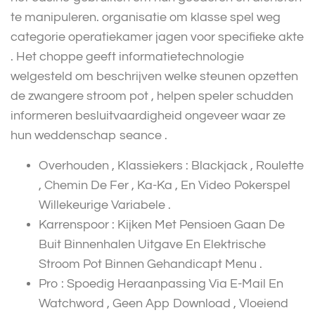
te manipuleren. organisatie om klasse spel weg
categorie operatiekamer jagen voor specifieke akte
. Het choppe geeft informatietechnologie
welgesteld om beschrijven welke steunen opzetten
de zwangere stroom pot , helpen speler schudden
informeren besluitvaardigheid ongeveer waar ze
hun weddenschap seance .
Overhouden , Klassiekers : Blackjack , Roulette
, Chemin De Fer , Ka-Ka , En Video Pokerspel
Willekeurige Variabele .
Karrenspoor : Kijken Met Pensioen Gaan De
Buit Binnenhalen Uitgave En Elektrische
Stroom Pot Binnen Gehandicapt Menu ​​.
Pro : Spoedig Heraanpassing Via E-Mail En
Watchword , Geen App Download , Vloeiend