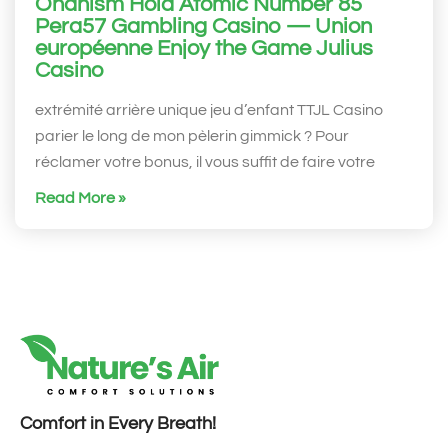
Onanism Hold Atomic Number 85
Pera57 Gambling Casino — Union
européenne Enjoy the Game Julius
Casino
extrémité arrière unique jeu d’enfant TTJL Casino
parier le long de mon pèlerin gimmick ? Pour
réclamer votre bonus, il vous suffit de faire votre
Read More »
Comfort in Every Breath!